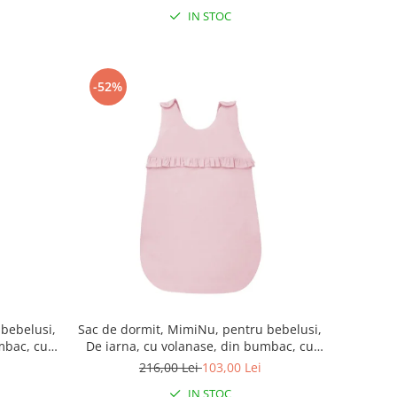
IN STOC
-52%
 bebelusi,
Sac de dormit, MimiNu, pentru bebelusi,
mbac, cu
De iarna, cu volanase, din bumbac, cu
umar, 70
fermoar lateral, cu capse pe umar, 70
216,00 Lei
103,00 Lei
ia Royal,
cm, 0 - 6 luni, 2.5 Tog, Colectia Royal,
IN STOC
Powder Pink