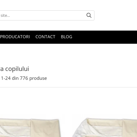
PRODUCATORI
CONTACT
BLOG
 copilului
1-
24
din
776
produse