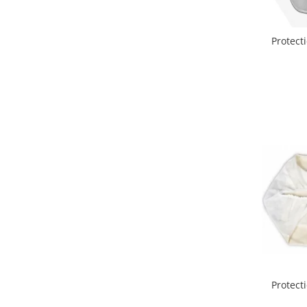
Lenjerii patut 140 x 70 cm
Lenjerie patuturi tineret
Baldachin patut
Protect
Paturici copii
Perne copii si mamici
Protectii saltea
Comode copii
Bariere de protectie pat
Porti de siguranta
Dulap si cutii jucarii
Sac de dormit copii
Fotolii copii
Leagane & balansoare & sezlonguri
Covorase de joaca
Carusele patut
Protect
Lampi de veghe