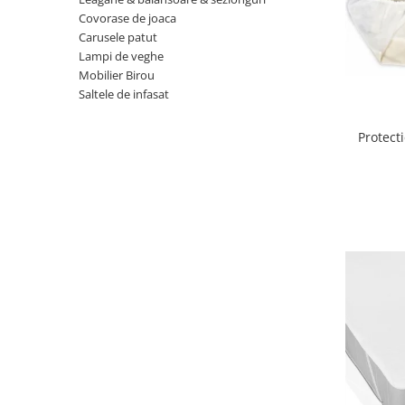
Covorase de joaca
Scaune auto copii
Carusele patut
Camera copilului
Lampi de veghe
Patuturi copii
Mobilier Birou
Saltele de infasat
Patuturi lemn pana la 120 x 60 cm
Patuturi lemn 140 x 70 cm
Protect
Patuturi lemn 160 x 80 cm
Pat tineret
Patuturi pliabile si tarcuri de joaca
Saltele patut copii
Saltele mici
Saltele de la 120 x 60 cm
Saltele de la 140 x 70 cm
Saltele 127 x 63 cm
Saltele de la 160 x 80 cm
Lenjerii patuturi
Lenjerii patut 120 x 60 cm