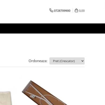
0728709900
0,00
Ordoneaza: