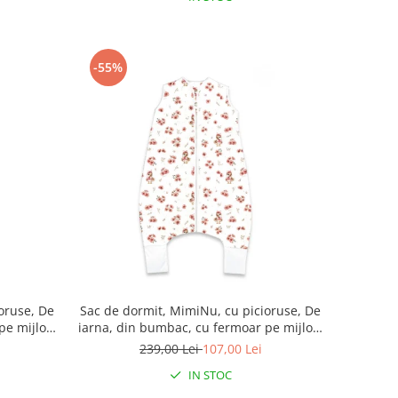
-55%
oruse, De
Sac de dormit, MimiNu, cu picioruse, De
pe mijloc,
iarna, din bumbac, cu fermoar pe mijloc,
 Ducklings
87 cm, 3 luni - 2.5 ani, 2.5 Tog, Ducklings
239,00 Lei
107,00 Lei
Powdery Pink
IN STOC