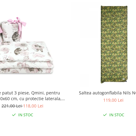
e patut 3 piese, Qmini, pentru
Saltea autogonflabila Nils 
0x60 cm, cu protectie laterala,
119,00 Lei
mbac, Teddy Bear and Friends
221,00 Lei
118,00 Lei
Pink
IN STOC
IN STOC