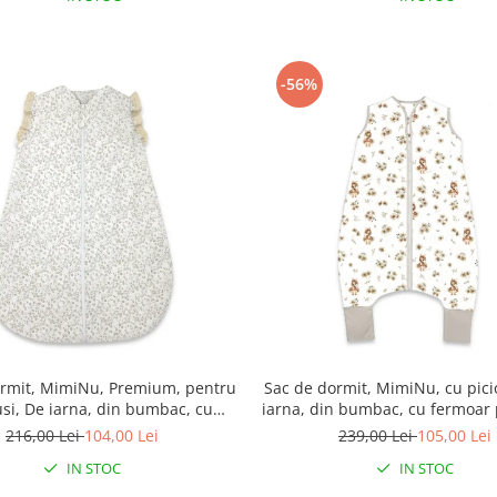
-56%
ormit, MimiNu, Premium, pentru
Sac de dormit, MimiNu, cu pici
si, De iarna, din bumbac, cu
iarna, din bumbac, cu fermoar 
i volan, 70 cm, 2.5 Tog, Meadow
87 cm, 3 luni - 2.5 ani, 2.5 Tog,
216,00 Lei
104,00 Lei
239,00 Lei
105,00 Lei
Beige
IN STOC
IN STOC