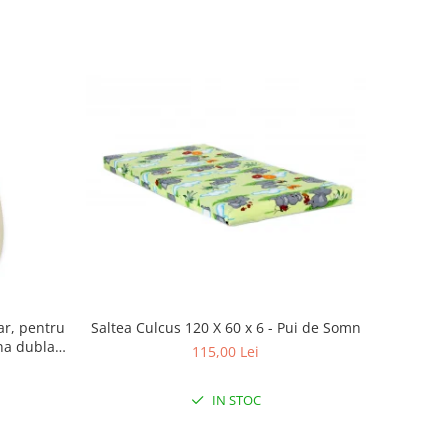
Saltea Culcus 120 X 60 x 6 - Pui de Somn
ar, pentru
na dubla,
115,00 Lei
eige
IN STOC