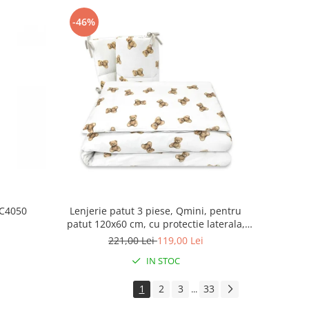
-46%
NC4050
Lenjerie patut 3 piese, Qmini, pentru
patut 120x60 cm, cu protectie laterala,
din bumbac, Teddy Toys
221,00 Lei
119,00 Lei
IN STOC
1
2
3
33
...