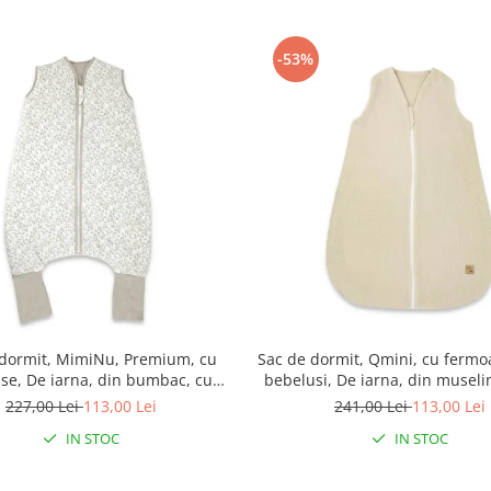
-53%
 dormit, MimiNu, Premium, cu
Sac de dormit, Qmini, cu fermo
use, De iarna, din bumbac, cu
bebelusi, De iarna, din museli
moar, 103 cm, M, Meadow
70 cm, Material, Warm B
227,00 Lei
113,00 Lei
241,00 Lei
113,00 Lei
IN STOC
IN STOC