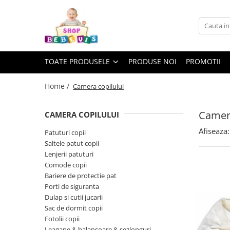
Toate Produsele
Carucioare copii
TOATE PRODUSELE
PRODUSE NOI
PROMOTII
Carucioare copii sport
Carucioare copii 2in1
Home /
Camera copilului
Carucioare copii 3in1
Camera
CAMERA COPILULUI
Carucioare gemeni
Afiseaza:
Accesorii carucioare copii
Patuturi copii
Saltele patut copii
Genti mamici
Lenjerii patuturi
Huse ploaie si antiinsecte
Comode copii
Saci si invelitoare
Bariere de protectie pat
Porti de siguranta
Adaptoare
Dulap si cutii jucarii
Umbrele carucioare
Sac de dormit copii
Accesorii diverse carucioare
Fotolii copii
Landouri pentru bebelusi
Leagane & balansoare & sezlonguri