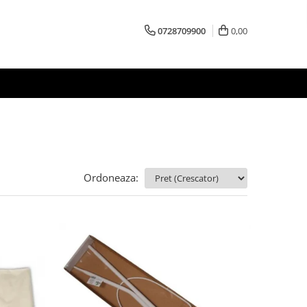
0728709900
0,00
Ordoneaza: