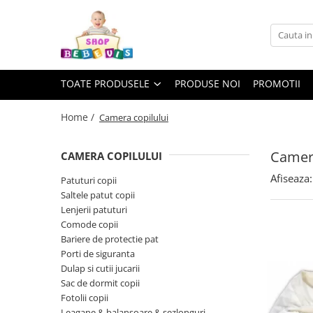
Toate Produsele
Carucioare copii
TOATE PRODUSELE
PRODUSE NOI
PROMOTII
Carucioare copii sport
Carucioare copii 2in1
Home /
Camera copilului
Carucioare copii 3in1
Camera
CAMERA COPILULUI
Carucioare gemeni
Afiseaza:
Accesorii carucioare copii
Patuturi copii
Saltele patut copii
Genti mamici
Lenjerii patuturi
Huse ploaie si antiinsecte
Comode copii
Saci si invelitoare
Bariere de protectie pat
Porti de siguranta
Adaptoare
Dulap si cutii jucarii
Umbrele carucioare
Sac de dormit copii
Accesorii diverse carucioare
Fotolii copii
Landouri pentru bebelusi
Leagane & balansoare & sezlonguri