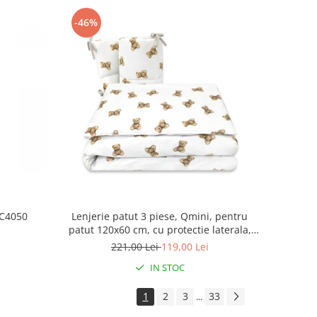
-46%
NC4050
Lenjerie patut 3 piese, Qmini, pentru
patut 120x60 cm, cu protectie laterala,
din bumbac, Teddy Toys
221,00 Lei
119,00 Lei
IN STOC
1
2
3
33
...