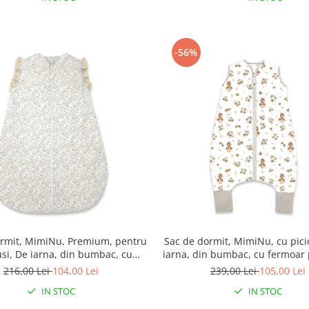
-56%
ormit, MimiNu, Premium, pentru
Sac de dormit, MimiNu, cu pici
si, De iarna, din bumbac, cu
iarna, din bumbac, cu fermoar 
i volan, 70 cm, 2.5 Tog, Meadow
87 cm, 3 luni - 2.5 ani, 2.5 Tog,
216,00 Lei
104,00 Lei
239,00 Lei
105,00 Lei
Beige
IN STOC
IN STOC