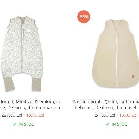
-53%
 dormit, MimiNu, Premium, cu
Sac de dormit, Qmini, cu fermo
use, De iarna, din bumbac, cu
bebelusi, De iarna, din museli
moar, 103 cm, M, Meadow
70 cm, Material, Warm B
227,00 Lei
113,00 Lei
241,00 Lei
113,00 Lei
IN STOC
IN STOC