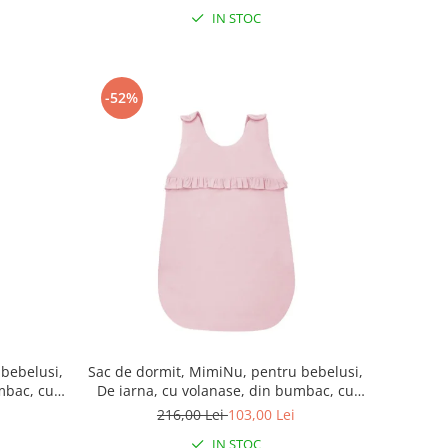
IN STOC
-52%
 bebelusi,
Sac de dormit, MimiNu, pentru bebelusi,
mbac, cu
De iarna, cu volanase, din bumbac, cu
umar, 70
fermoar lateral, cu capse pe umar, 70
216,00 Lei
103,00 Lei
ia Royal,
cm, 0 - 6 luni, 2.5 Tog, Colectia Royal,
IN STOC
Powder Pink