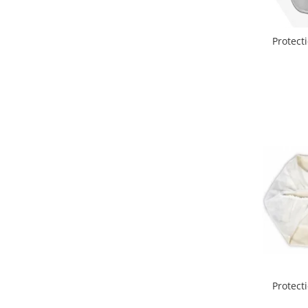
Lenjerii patut 140 x 70 cm
Lenjerie patuturi tineret
Baldachin patut
Protect
Paturici copii
Perne copii si mamici
Protectii saltea
Comode copii
Bariere de protectie pat
Porti de siguranta
Dulap si cutii jucarii
Sac de dormit copii
Fotolii copii
Leagane & balansoare & sezlonguri
Covorase de joaca
Carusele patut
Protect
Lampi de veghe