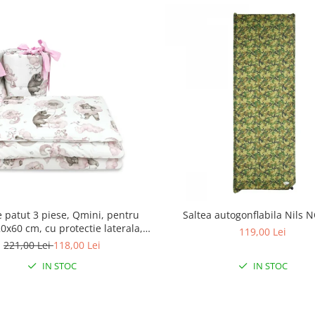
e patut 3 piese, Qmini, pentru
Saltea autogonflabila Nils 
0x60 cm, cu protectie laterala,
119,00 Lei
mbac, Teddy Bear and Friends
221,00 Lei
118,00 Lei
Pink
IN STOC
IN STOC