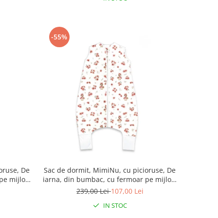
-55%
oruse, De
Sac de dormit, MimiNu, cu picioruse, De
pe mijloc,
iarna, din bumbac, cu fermoar pe mijloc,
 Ducklings
87 cm, 3 luni - 2.5 ani, 2.5 Tog, Ducklings
239,00 Lei
107,00 Lei
Powdery Pink
IN STOC