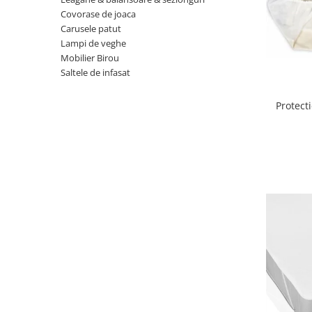
Covorase de joaca
Scaune auto copii
Carusele patut
Camera copilului
Lampi de veghe
Patuturi copii
Mobilier Birou
Saltele de infasat
Patuturi lemn pana la 120 x 60 cm
Patuturi lemn 140 x 70 cm
Protect
Patuturi lemn 160 x 80 cm
Pat tineret
Patuturi pliabile si tarcuri de joaca
Saltele patut copii
Saltele mici
Saltele de la 120 x 60 cm
Saltele de la 140 x 70 cm
Saltele 127 x 63 cm
Saltele de la 160 x 80 cm
Lenjerii patuturi
Lenjerii patut 120 x 60 cm