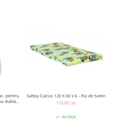
Saltea Culcus 120 X 60 x 6 - Pui de Somn
ar, pentru
na dubla,
115,00 Lei
eige
IN STOC