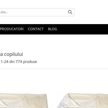
PRODUCATORI
CONTACT
BLOG
 copilului
1-
24
din
774
produse