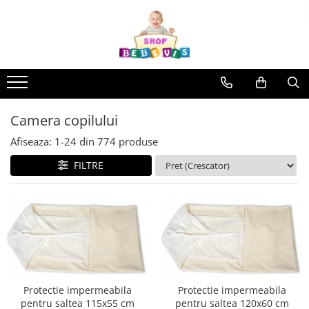
Carucioare copii
Camera copilului
La plimbare
Baita, Igiena, Siguranta
Joaca si sport exterior
Aparate fitness
Interfoane, Sterilizatoare, Electronice diverse
Carucioare copii sport
Patuturi copii
Biciclete
Baie
Trambuline
Benzi de Alergare
Incalzitoare si sterilizatoare
biberoane bebe
Carucioare copii 2in1
Patuturi lemn pana la 120 x 60 cm
Biciclete copii cu roti 10 inch (2-4
Lenjerie mamici
Centre de joaca exterior
Biciclete Fitness
ani)
Umidificatoare electrice aer
Patuturi lemn 140 x 70 cm
Carucioare copii 3in1
Olite
Patine de gheata
Steppere Fitness
Camera copilului
Biciclete copii cu roti 12 inch (3-6
Cantare bebelusi si adulti
Patuturi lemn 160 x 80 cm
Carucioare gemeni
Seturi de hranire
Patine gheata reglabile
Aparate Fitness Multifunctionale
ani)
Afiseaza:
1-
24
din
774
produse
Pat tineret
Interfoane bebelusi
Patine gheata fixe
Biciclete copii cu roti 14 inch (3-7
Accesorii carucioare copii
Biciclete Eliptice
Patuturi pliabile si tarcuri de joaca
FILTRE
ani)
Aparate aerosoli
Corturi si casute copii
Genti mamici
Aparate Fitness de Vaslit
Saltele patut copii
Biciclete copii cu roti 16 inch (4-9
Aparate diverse
Baschet
Huse ploaie si antiinsecte
Banci forta multifunctionale
ani)
Saltele mici
Aspirator nazal
Saci si invelitoare
SANIUTE
Biciclete copii cu roti 20 inch
Aparate Vibromasaj si accesorii
Saltele de la 120 x 60 cm
Adaptoare
masaj
Pompe san
Mese de Tenis
Biciclete cu roti 24 inch
Saltele de la 140 x 70 cm
Umbrele carucioare
Biciclete cu roti 26 inch
Box
Robot de bucatarie
Articole de plaja
Saltele 127 x 63 cm
Accesorii diverse carucioare
Biciclete cu roti 27 inch
Saltele de la 160 x 80 cm
Bare - Discuri - Greutati
Tensiometre
Landouri pentru bebelusi
Triciclete copii si adulti
Lenjerii patuturi
Protectie impermeabila
Protectie impermeabila
Saltele si Covoare sport Fitness
Termometre camera si baie
pentru saltea 115x55 cm
pentru saltea 120x60 cm
Trotinete copii si adulti
sau Yoga