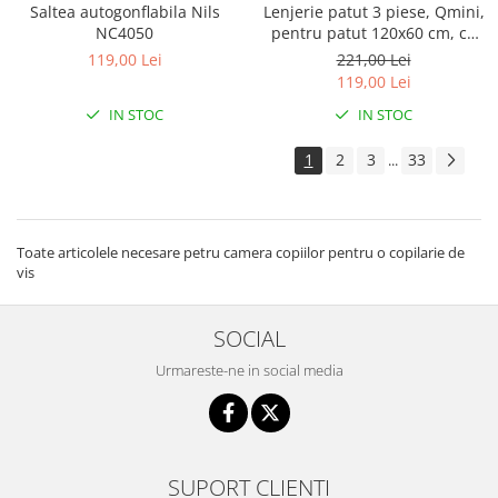
Saltea autogonflabila Nils
Lenjerie patut 3 piese, Qmini,
NC4050
pentru patut 120x60 cm, cu
protectie laterala, din
119,00 Lei
221,00 Lei
bumbac, Teddy Toys
119,00 Lei
IN STOC
IN STOC
1
2
3
33
...
Toate articolele necesare petru camera copiilor pentru o copilarie de
vis
SOCIAL
Urmareste-ne in social media
SUPORT CLIENTI