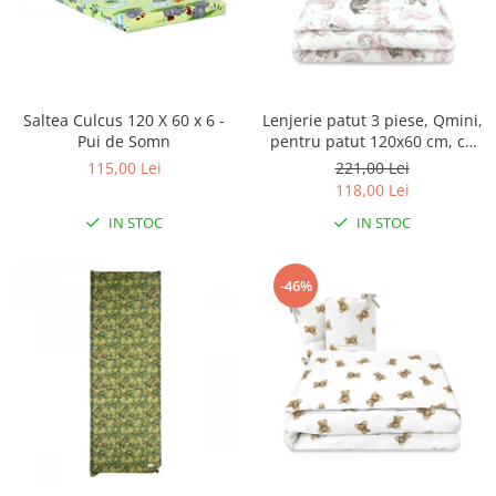
Saltea Culcus 120 X 60 x 6 -
Lenjerie patut 3 piese, Qmini,
Pui de Somn
pentru patut 120x60 cm, cu
protectie laterala, din
115,00 Lei
221,00 Lei
bumbac, Teddy Bear and
118,00 Lei
Friends Pink
IN STOC
IN STOC
-46%