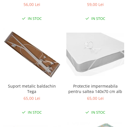
56,00 Lei
59,00 Lei
Scaune auto copii
Camera copilului
IN STOC
IN STOC
Patuturi copii
Patuturi lemn pana la 120 x 60 cm
Patuturi lemn 140 x 70 cm
Patuturi lemn 160 x 80 cm
Pat tineret
Patuturi pliabile si tarcuri de joaca
Saltele patut copii
Saltele mici
Saltele de la 120 x 60 cm
Suport metalic baldachin
Protectie impermeabila
Saltele de la 140 x 70 cm
Tega
pentru saltea 140x70 cm alb
Saltele 127 x 63 cm
65,00 Lei
65,00 Lei
Saltele de la 160 x 80 cm
IN STOC
IN STOC
Lenjerii patuturi
Lenjerii patut 120 x 60 cm