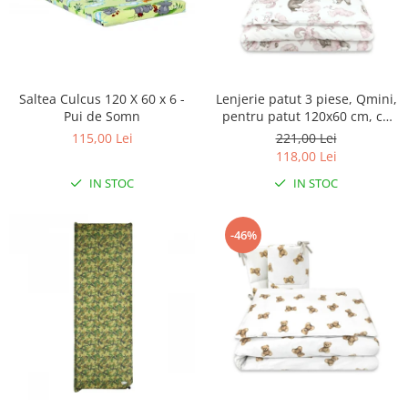
Saltea Culcus 120 X 60 x 6 -
Lenjerie patut 3 piese, Qmini,
Pui de Somn
pentru patut 120x60 cm, cu
protectie laterala, din
115,00 Lei
221,00 Lei
bumbac, Teddy Bear and
118,00 Lei
Friends Pink
IN STOC
IN STOC
-46%