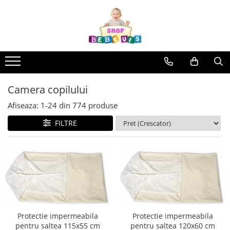
Toate Produsele
Carucioare copii
Carucioare copii sport
Carucioare copii 2in1
Camera copilului
Carucioare copii 3in1
Afiseaza:
1-
24
din
774
produse
Carucioare gemeni
FILTRE
Accesorii carucioare copii
Genti mamici
Huse ploaie si antiinsecte
Saci si invelitoare
Adaptoare
Umbrele carucioare
Accesorii diverse carucioare
Protectie impermeabila
Protectie impermeabila
pentru saltea 115x55 cm
pentru saltea 120x60 cm
Landouri pentru bebelusi