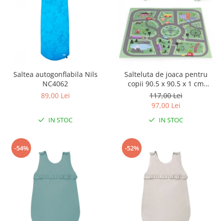
Triciclete copii si adulti
Trotinete copii si adulti
Biciclete fara pedale
Masinute fara pedale
Karturi si masinute cu pedale
Saltea autogonflabila Nils
Salteluta de joaca pentru
Role copii si adulti
NC4062
copii 90.5 x 90.5 x 1 cm
ECOEVA021 - Orasel
89,00 Lei
117,00 Lei
Masinute si motociclete electrice
97,00 Lei
Marsupii
IN STOC
IN STOC
Premergatoare
Skateboard
-54%
-52%
Scaune de biciclete copii
Baita, Igiena, Siguranta
Baie
Lenjerie mamici
Olite