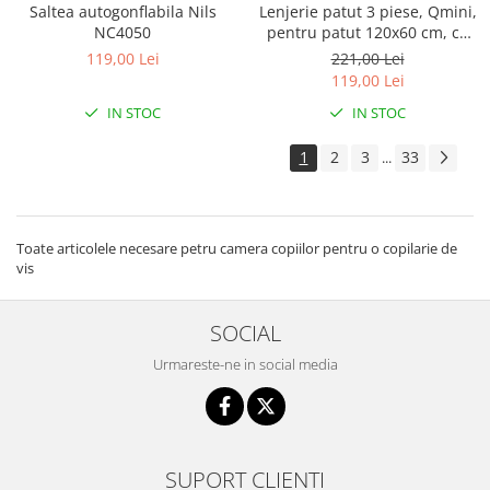
Saltea autogonflabila Nils
Lenjerie patut 3 piese, Qmini,
NC4050
pentru patut 120x60 cm, cu
protectie laterala, din
119,00 Lei
221,00 Lei
bumbac, Teddy Toys
119,00 Lei
IN STOC
IN STOC
1
2
3
33
...
Toate articolele necesare petru camera copiilor pentru o copilarie de
vis
SOCIAL
Urmareste-ne in social media
SUPORT CLIENTI