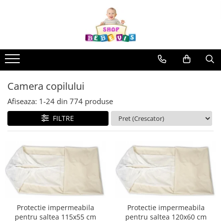
Carucioare copii
Camera copilului
La plimbare
Baita, Igiena, Siguranta
Joaca si sport exterior
Aparate fitness
Interfoane, Sterilizatoare, Electronice diverse
Carucioare copii sport
Patuturi copii
Biciclete
Baie
Trambuline
Benzi de Alergare
Incalzitoare si sterilizatoare
biberoane bebe
Carucioare copii 2in1
Patuturi lemn pana la 120 x 60 cm
Biciclete copii cu roti 10 inch (2-4
Lenjerie mamici
Centre de joaca exterior
Biciclete Fitness
ani)
Umidificatoare electrice aer
Patuturi lemn 140 x 70 cm
Carucioare copii 3in1
Olite
Patine de gheata
Steppere Fitness
Camera copilului
Biciclete copii cu roti 12 inch (3-6
Cantare bebelusi si adulti
Patuturi lemn 160 x 80 cm
Carucioare gemeni
Seturi de hranire
Patine gheata reglabile
Aparate Fitness Multifunctionale
ani)
Afiseaza:
1-
24
din
774
produse
Pat tineret
Interfoane bebelusi
Patine gheata fixe
Biciclete copii cu roti 14 inch (3-7
Accesorii carucioare copii
Biciclete Eliptice
Patuturi pliabile si tarcuri de joaca
FILTRE
ani)
Aparate aerosoli
Corturi si casute copii
Genti mamici
Aparate Fitness de Vaslit
Saltele patut copii
Biciclete copii cu roti 16 inch (4-9
Aparate diverse
Baschet
Huse ploaie si antiinsecte
Banci forta multifunctionale
ani)
Saltele mici
Aspirator nazal
Saci si invelitoare
SANIUTE
Biciclete copii cu roti 20 inch
Aparate Vibromasaj si accesorii
Saltele de la 120 x 60 cm
Adaptoare
masaj
Pompe san
Mese de Tenis
Biciclete cu roti 24 inch
Saltele de la 140 x 70 cm
Umbrele carucioare
Biciclete cu roti 26 inch
Box
Robot de bucatarie
Articole de plaja
Saltele 127 x 63 cm
Accesorii diverse carucioare
Biciclete cu roti 27 inch
Saltele de la 160 x 80 cm
Bare - Discuri - Greutati
Tensiometre
Landouri pentru bebelusi
Triciclete copii si adulti
Lenjerii patuturi
Protectie impermeabila
Protectie impermeabila
Saltele si Covoare sport Fitness
Termometre camera si baie
pentru saltea 115x55 cm
pentru saltea 120x60 cm
Trotinete copii si adulti
sau Yoga