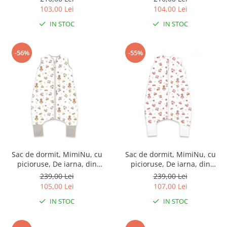
fermoar lateral, cu capse pe
si volan, 70 cm, 2.5 Tog,
103,00 Lei
104,00 Lei
umar, 70 cm, 0 - 6 luni, 2.5
Meadow
IN STOC
IN STOC
Tog, Colectia Royal, Powder
Pink
-56%
-55%
Sac de dormit, MimiNu, cu
Sac de dormit, MimiNu, cu
picioruse, De iarna, din
picioruse, De iarna, din
bumbac, cu fermoar pe
bumbac, cu fermoar pe
239,00 Lei
239,00 Lei
mijloc, 87 cm, 3 luni - 2.5 ani,
mijloc, 87 cm, 3 luni - 2.5 ani,
105,00 Lei
107,00 Lei
2.5 Tog, Ducklings Beige
2.5 Tog, Ducklings Powdery
IN STOC
IN STOC
Pink