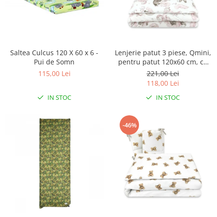
Saltea Culcus 120 X 60 x 6 -
Lenjerie patut 3 piese, Qmini,
Pui de Somn
pentru patut 120x60 cm, cu
protectie laterala, din
115,00 Lei
221,00 Lei
bumbac, Teddy Bear and
118,00 Lei
Friends Pink
IN STOC
IN STOC
-46%