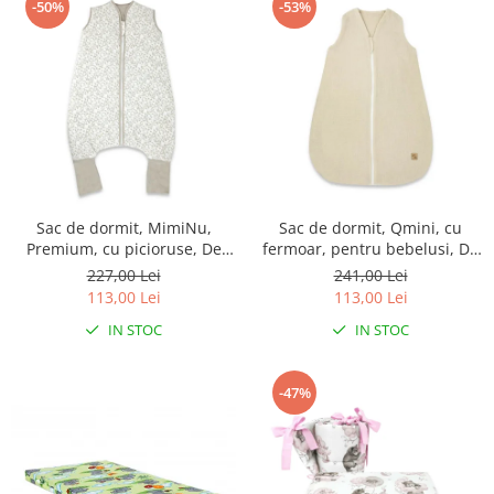
-50%
-53%
Sac de dormit, MimiNu,
Sac de dormit, Qmini, cu
Premium, cu picioruse, De
fermoar, pentru bebelusi, De
iarna, din bumbac, cu
iarna, din muselina dubla, 70
227,00 Lei
241,00 Lei
fermoar, 103 cm, M, Meadow
cm, Material, Warm Beige
113,00 Lei
113,00 Lei
IN STOC
IN STOC
-47%