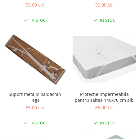
Lenjerii patut 120 x 60 cm
Termometre copii si bebe
56,00 Lei
59,00 Lei
Lenjerii patut 140 x 70 cm
Biciclete fara pedale
Alte Sporturi
Lenjerie patuturi tineret
Masinute fara pedale
Mingi fitness si medicinale
IN STOC
IN STOC
Baldachin patut
Karturi si masinute cu pedale
Scara antrenament
Paturici copii
Role copii si adulti
Perne copii si mamici
Masinute si motociclete electrice
Protectii saltea
Comode copii
Marsupii
Bariere de protectie pat
Premergatoare
Porti de siguranta
Skateboard
Dulap si cutii jucarii
Scaune de biciclete copii
Suport metalic baldachin
Protectie impermeabila
Sac de dormit copii
Tega
pentru saltea 140x70 cm alb
Fotolii copii
65,00 Lei
65,00 Lei
Leagane & balansoare & sezlonguri
IN STOC
IN STOC
Covorase de joaca
Carusele patut