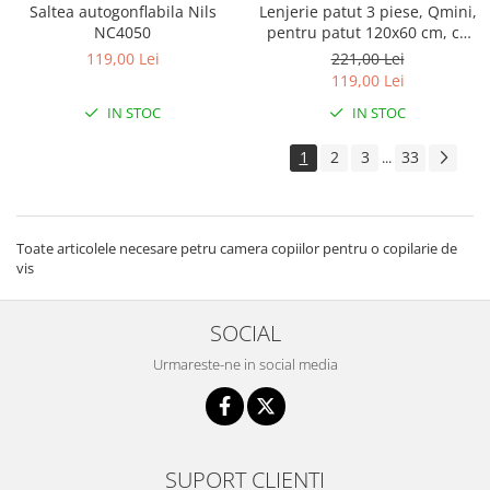
Saltea autogonflabila Nils
Lenjerie patut 3 piese, Qmini,
NC4050
pentru patut 120x60 cm, cu
protectie laterala, din
119,00 Lei
221,00 Lei
bumbac, Teddy Toys
119,00 Lei
IN STOC
IN STOC
1
2
3
33
...
Toate articolele necesare petru camera copiilor pentru o copilarie de
vis
SOCIAL
Urmareste-ne in social media
SUPORT CLIENTI