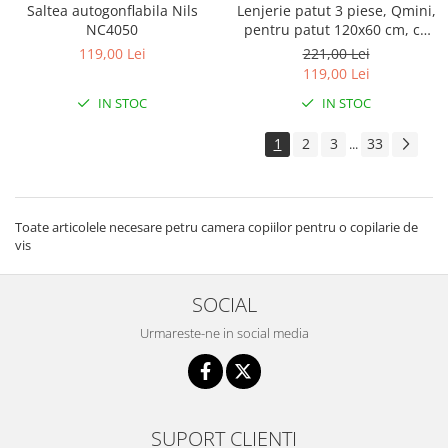
Saltea autogonflabila Nils
Lenjerie patut 3 piese, Qmini,
NC4050
pentru patut 120x60 cm, cu
protectie laterala, din
119,00 Lei
221,00 Lei
bumbac, Teddy Toys
119,00 Lei
IN STOC
IN STOC
1
2
3
33
...
Toate articolele necesare petru camera copiilor pentru o copilarie de
vis
SOCIAL
Urmareste-ne in social media
SUPORT CLIENTI