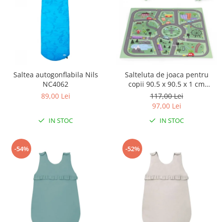
Triciclete copii si adulti
Trotinete copii si adulti
Biciclete fara pedale
Masinute fara pedale
Karturi si masinute cu pedale
Saltea autogonflabila Nils
Salteluta de joaca pentru
Role copii si adulti
NC4062
copii 90.5 x 90.5 x 1 cm
ECOEVA021 - Orasel
89,00 Lei
117,00 Lei
Masinute si motociclete electrice
97,00 Lei
Marsupii
IN STOC
IN STOC
Premergatoare
Skateboard
-54%
-52%
Scaune de biciclete copii
Baita, Igiena, Siguranta
Baie
Lenjerie mamici
Olite