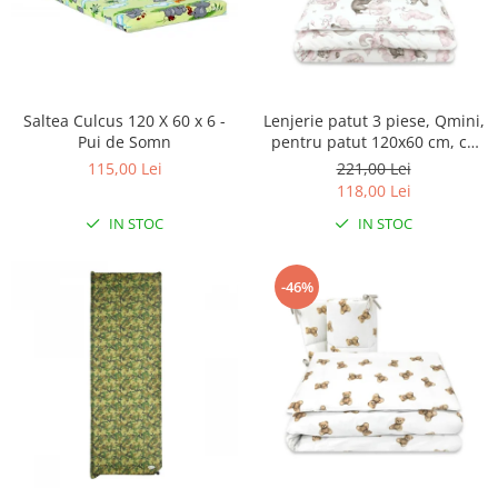
Saltea Culcus 120 X 60 x 6 -
Lenjerie patut 3 piese, Qmini,
Pui de Somn
pentru patut 120x60 cm, cu
protectie laterala, din
115,00 Lei
221,00 Lei
bumbac, Teddy Bear and
118,00 Lei
Friends Pink
IN STOC
IN STOC
-46%