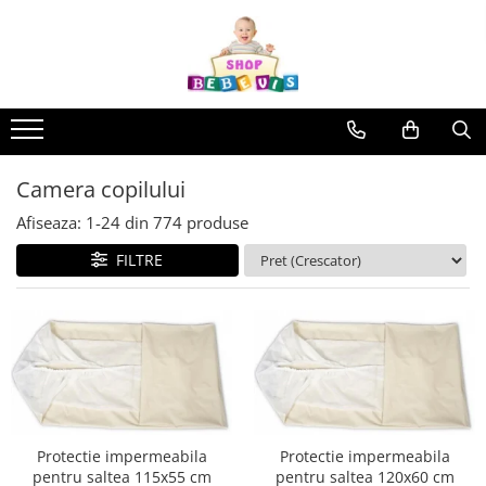
Toate Produsele
Carucioare copii
Carucioare copii sport
Carucioare copii 2in1
Camera copilului
Carucioare copii 3in1
Afiseaza:
1-
24
din
774
produse
Carucioare gemeni
FILTRE
Accesorii carucioare copii
Genti mamici
Huse ploaie si antiinsecte
Saci si invelitoare
Adaptoare
Umbrele carucioare
Accesorii diverse carucioare
Protectie impermeabila
Protectie impermeabila
pentru saltea 115x55 cm
pentru saltea 120x60 cm
Landouri pentru bebelusi