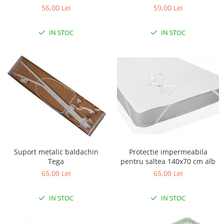
56,00 Lei
59,00 Lei
Scaune auto copii
Camera copilului
IN STOC
IN STOC
Patuturi copii
Patuturi lemn pana la 120 x 60 cm
Patuturi lemn 140 x 70 cm
Patuturi lemn 160 x 80 cm
Pat tineret
Patuturi pliabile si tarcuri de joaca
Saltele patut copii
Saltele mici
Saltele de la 120 x 60 cm
Suport metalic baldachin
Protectie impermeabila
Saltele de la 140 x 70 cm
Tega
pentru saltea 140x70 cm alb
Saltele 127 x 63 cm
65,00 Lei
65,00 Lei
Saltele de la 160 x 80 cm
IN STOC
IN STOC
Lenjerii patuturi
Lenjerii patut 120 x 60 cm