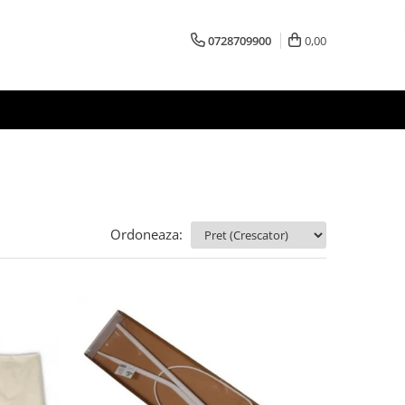
0728709900
0,00
Ordoneaza: