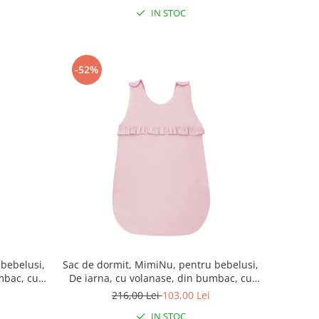
IN STOC
-52%
 bebelusi,
Sac de dormit, MimiNu, pentru bebelusi,
mbac, cu
De iarna, cu volanase, din bumbac, cu
umar, 70
fermoar lateral, cu capse pe umar, 70
216,00 Lei
103,00 Lei
ia Royal,
cm, 0 - 6 luni, 2.5 Tog, Colectia Royal,
IN STOC
Powder Pink