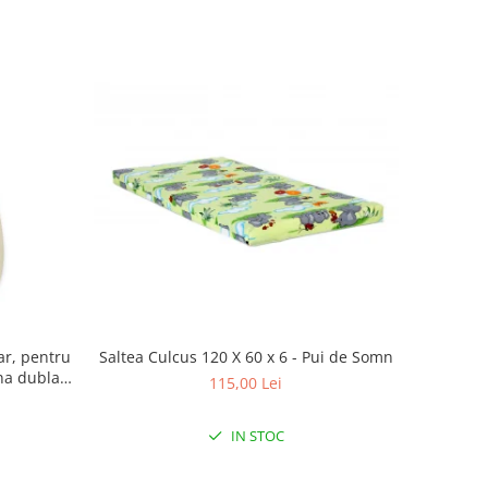
Saltea Culcus 120 X 60 x 6 - Pui de Somn
ar, pentru
na dubla,
115,00 Lei
eige
IN STOC