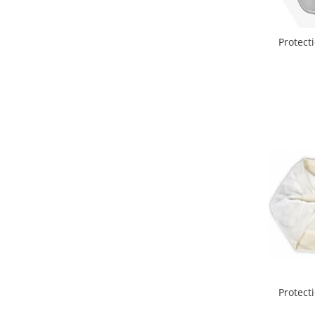
Lenjerii patut 140 x 70 cm
Lenjerie patuturi tineret
Baldachin patut
Protect
Paturici copii
Perne copii si mamici
Protectii saltea
Comode copii
Bariere de protectie pat
Porti de siguranta
Dulap si cutii jucarii
Sac de dormit copii
Fotolii copii
Leagane & balansoare & sezlonguri
Covorase de joaca
Carusele patut
Protect
Lampi de veghe