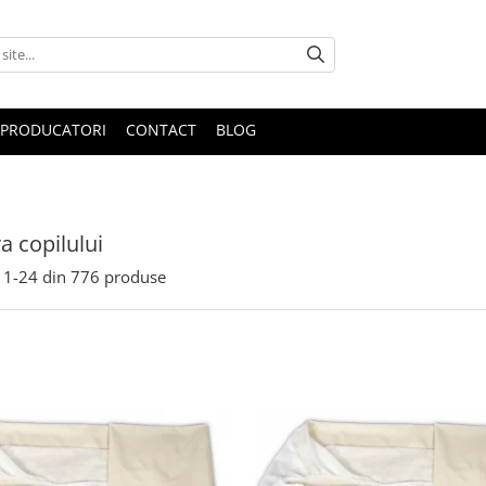
PRODUCATORI
CONTACT
BLOG
 copilului
1-
24
din
776
produse