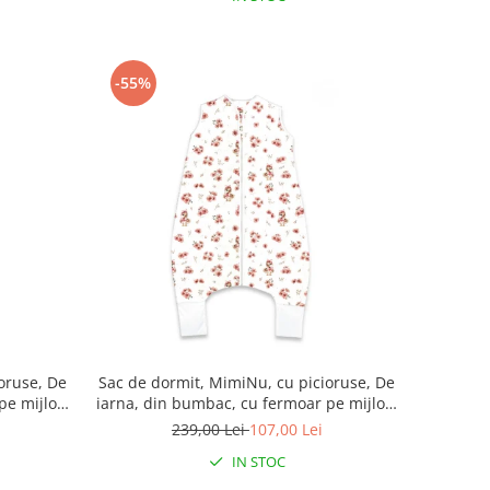
-55%
oruse, De
Sac de dormit, MimiNu, cu picioruse, De
pe mijloc,
iarna, din bumbac, cu fermoar pe mijloc,
 Ducklings
87 cm, 3 luni - 2.5 ani, 2.5 Tog, Ducklings
239,00 Lei
107,00 Lei
Powdery Pink
IN STOC