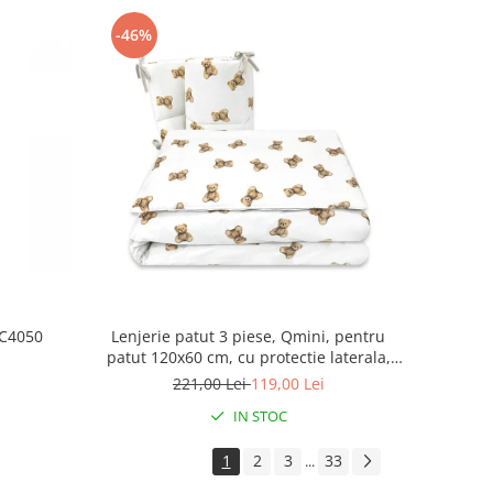
-46%
NC4050
Lenjerie patut 3 piese, Qmini, pentru
patut 120x60 cm, cu protectie laterala,
din bumbac, Teddy Toys
221,00 Lei
119,00 Lei
IN STOC
1
2
3
33
...