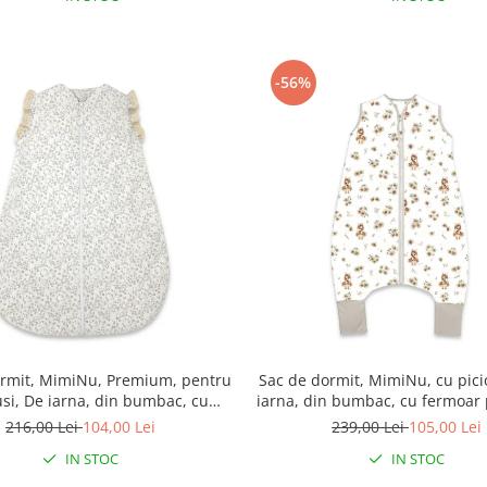
-56%
ormit, MimiNu, Premium, pentru
Sac de dormit, MimiNu, cu pici
si, De iarna, din bumbac, cu
iarna, din bumbac, cu fermoar 
i volan, 70 cm, 2.5 Tog, Meadow
87 cm, 3 luni - 2.5 ani, 2.5 Tog,
216,00 Lei
104,00 Lei
239,00 Lei
105,00 Lei
Beige
IN STOC
IN STOC