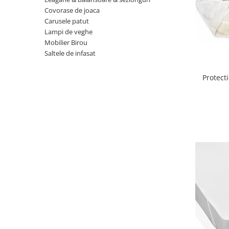
Covorase de joaca
Scaune auto copii
Carusele patut
Camera copilului
Lampi de veghe
Patuturi copii
Mobilier Birou
Saltele de infasat
Patuturi lemn pana la 120 x 60 cm
Patuturi lemn 140 x 70 cm
Protect
Patuturi lemn 160 x 80 cm
Pat tineret
Patuturi pliabile si tarcuri de joaca
Saltele patut copii
Saltele mici
Saltele de la 120 x 60 cm
Saltele de la 140 x 70 cm
Saltele 127 x 63 cm
Saltele de la 160 x 80 cm
Lenjerii patuturi
Lenjerii patut 120 x 60 cm