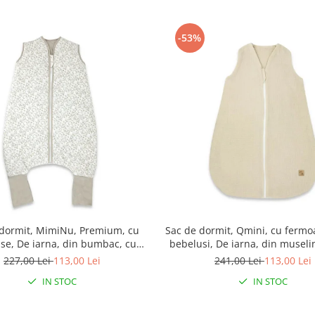
-53%
 dormit, MimiNu, Premium, cu
Sac de dormit, Qmini, cu fermo
use, De iarna, din bumbac, cu
bebelusi, De iarna, din museli
moar, 103 cm, M, Meadow
70 cm, Material, Warm B
227,00 Lei
113,00 Lei
241,00 Lei
113,00 Lei
IN STOC
IN STOC