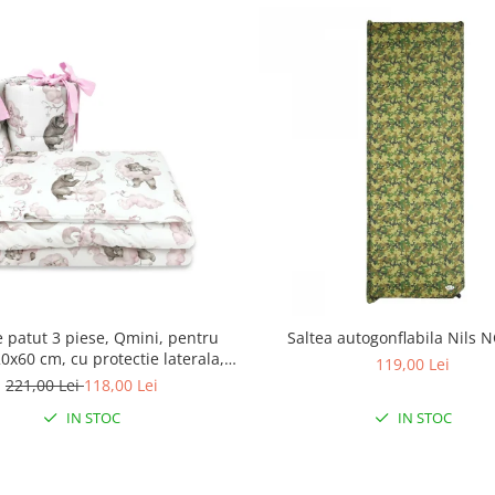
e patut 3 piese, Qmini, pentru
Saltea autogonflabila Nils 
0x60 cm, cu protectie laterala,
119,00 Lei
mbac, Teddy Bear and Friends
221,00 Lei
118,00 Lei
Pink
IN STOC
IN STOC