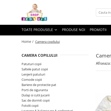
Toate Produsele
Carucioare copii
TOATE PRODUSELE
PRODUSE NOI
PROMOTII
Carucioare copii sport
Carucioare copii 2in1
Home /
Camera copilului
Carucioare copii 3in1
Camera
CAMERA COPILULUI
Carucioare gemeni
Afiseaza:
Accesorii carucioare copii
Patuturi copii
Saltele patut copii
Genti mamici
Lenjerii patuturi
Huse ploaie si antiinsecte
Comode copii
Saci si invelitoare
Bariere de protectie pat
Porti de siguranta
Adaptoare
Dulap si cutii jucarii
Umbrele carucioare
Sac de dormit copii
Accesorii diverse carucioare
Fotolii copii
Landouri pentru bebelusi
Leagane & balansoare & sezlonguri