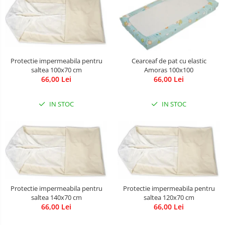
Leagane & balansoare & sezlonguri
Covorase de joaca
Carusele patut
Lampi de veghe
Protectie impermeabila pentru
Cearceaf de pat cu elastic
saltea 100x70 cm
Amoras 100x100
Mobilier Birou
66,00 Lei
66,00 Lei
Saltele de infasat
IN STOC
IN STOC
Protectie impermeabila pentru
Protectie impermeabila pentru
saltea 140x70 cm
saltea 120x70 cm
66,00 Lei
66,00 Lei