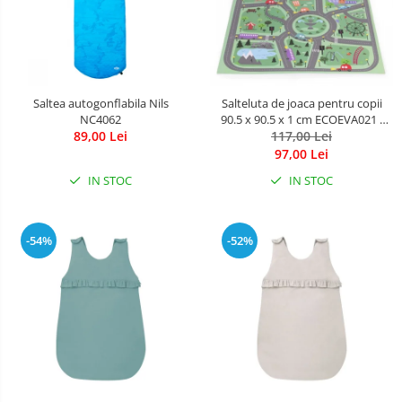
Saltea autogonflabila Nils
Salteluta de joaca pentru copii
NC4062
90.5 x 90.5 x 1 cm ECOEVA021 -
89,00 Lei
117,00 Lei
Orasel
97,00 Lei
IN STOC
IN STOC
-54%
-52%