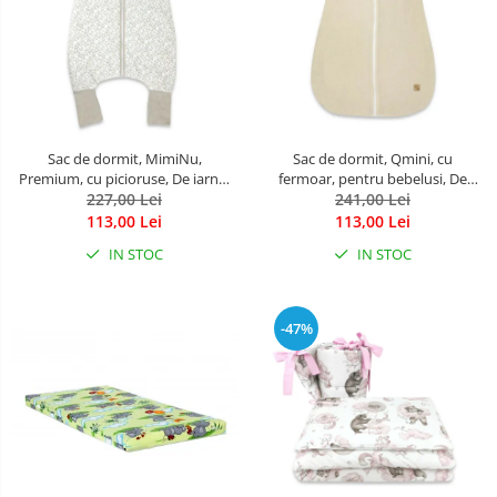
Sac de dormit, MimiNu,
Sac de dormit, Qmini, cu
Premium, cu picioruse, De iarna,
fermoar, pentru bebelusi, De
din bumbac, cu fermoar, 103 cm,
227,00 Lei
iarna, din muselina dubla, 70 cm,
241,00 Lei
M, Meadow
Material, Warm Beige
113,00 Lei
113,00 Lei
IN STOC
IN STOC
-47%