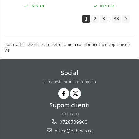
IN STOC
IN STOC
1
2
3
33
...
Toate articolele necesare petru camera copiilor pentru o copilarie de
vis
Social
Urmareste-ne in social media
Suport clienti
9.00-17.00
0728709900
office@bebevis.ro