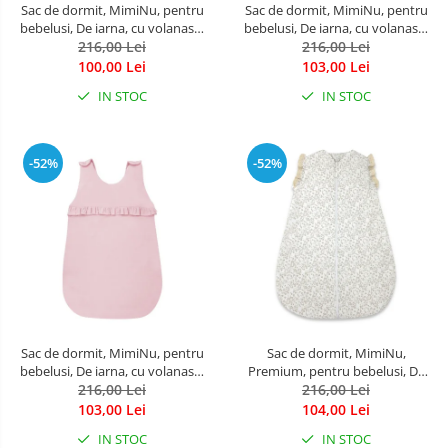
Sac de dormit, MimiNu, pentru
Sac de dormit, MimiNu, pentru
bebelusi, De iarna, cu volanase,
bebelusi, De iarna, cu volanase,
din bumbac, cu fermoar lateral,
216,00 Lei
din bumbac, cu fermoar lateral,
216,00 Lei
cu capse pe umar, 70 cm, 0 - 6
cu capse pe umar, 70 cm, 0 - 6
100,00 Lei
103,00 Lei
luni, 2.5 Tog, Colectia Royal,
luni, 2.5 Tog, Colectia Royal,
IN STOC
IN STOC
Nepal Green
Beige
-52%
-52%
Sac de dormit, MimiNu, pentru
Sac de dormit, MimiNu,
bebelusi, De iarna, cu volanase,
Premium, pentru bebelusi, De
din bumbac, cu fermoar lateral,
216,00 Lei
iarna, din bumbac, cu dantela si
216,00 Lei
cu capse pe umar, 70 cm, 0 - 6
volan, 70 cm, 2.5 Tog, Meadow
103,00 Lei
104,00 Lei
luni, 2.5 Tog, Colectia Royal,
IN STOC
IN STOC
Powder Pink