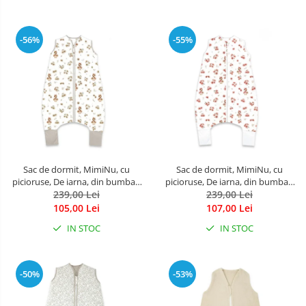
-56%
-55%
Sac de dormit, MimiNu, cu
Sac de dormit, MimiNu, cu
picioruse, De iarna, din bumbac,
picioruse, De iarna, din bumbac,
cu fermoar pe mijloc, 87 cm, 3
239,00 Lei
cu fermoar pe mijloc, 87 cm, 3
239,00 Lei
luni - 2.5 ani, 2.5 Tog, Ducklings
luni - 2.5 ani, 2.5 Tog, Ducklings
105,00 Lei
107,00 Lei
Beige
Powdery Pink
IN STOC
IN STOC
-50%
-53%