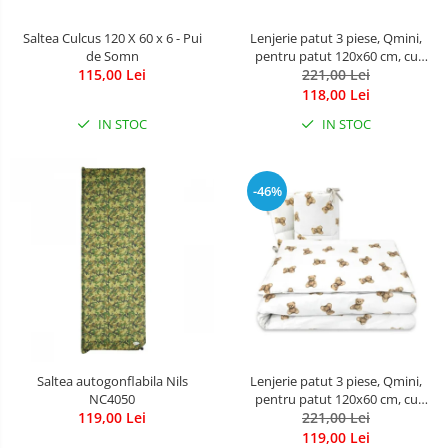
Saltea Culcus 120 X 60 x 6 - Pui
Lenjerie patut 3 piese, Qmini,
de Somn
pentru patut 120x60 cm, cu
115,00 Lei
protectie laterala, din bumbac,
221,00 Lei
Teddy Bear and Friends Pink
118,00 Lei
IN STOC
IN STOC
-46%
Saltea autogonflabila Nils
Lenjerie patut 3 piese, Qmini,
NC4050
pentru patut 120x60 cm, cu
119,00 Lei
protectie laterala, din bumbac,
221,00 Lei
Teddy Toys
119,00 Lei