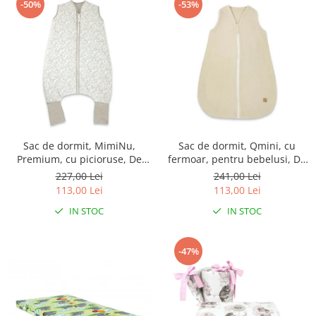
-50%
-53%
Sac de dormit, MimiNu,
Sac de dormit, Qmini, cu
Premium, cu picioruse, De
fermoar, pentru bebelusi, De
iarna, din bumbac, cu
iarna, din muselina dubla, 70
227,00 Lei
241,00 Lei
fermoar, 103 cm, M, Meadow
cm, Material, Warm Beige
113,00 Lei
113,00 Lei
IN STOC
IN STOC
-47%