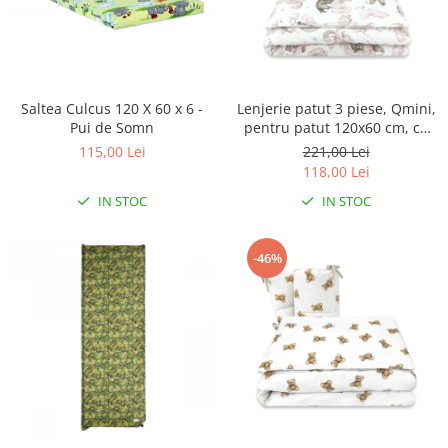
Saltea Culcus 120 X 60 x 6 -
Lenjerie patut 3 piese, Qmini,
Pui de Somn
pentru patut 120x60 cm, cu
protectie laterala, din
115,00 Lei
221,00 Lei
bumbac, Teddy Bear and
118,00 Lei
Friends Pink
IN STOC
IN STOC
-46%