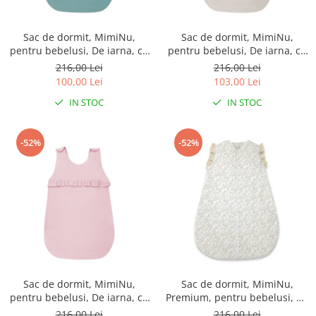
Sac de dormit, MimiNu,
Sac de dormit, MimiNu,
pentru bebelusi, De iarna, cu
pentru bebelusi, De iarna, cu
volanase, din bumbac, cu
volanase, din bumbac, cu
216,00 Lei
216,00 Lei
fermoar lateral, cu capse pe
fermoar lateral, cu capse pe
100,00 Lei
103,00 Lei
umar, 70 cm, 0 - 6 luni, 2.5
umar, 70 cm, 0 - 6 luni, 2.5
IN STOC
IN STOC
Tog, Colectia Royal, Nepal
Tog, Colectia Royal, Beige
Green
-52%
-52%
Sac de dormit, MimiNu,
Sac de dormit, MimiNu,
pentru bebelusi, De iarna, cu
Premium, pentru bebelusi, De
volanase, din bumbac, cu
iarna, din bumbac, cu dantela
216,00 Lei
216,00 Lei