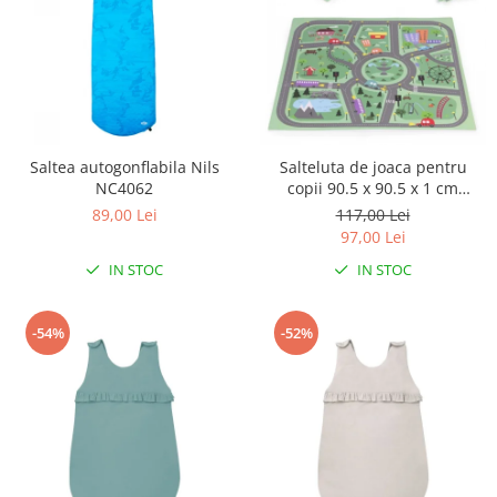
Saltea autogonflabila Nils
Salteluta de joaca pentru
NC4062
copii 90.5 x 90.5 x 1 cm
ECOEVA021 - Orasel
89,00 Lei
117,00 Lei
97,00 Lei
IN STOC
IN STOC
-54%
-52%