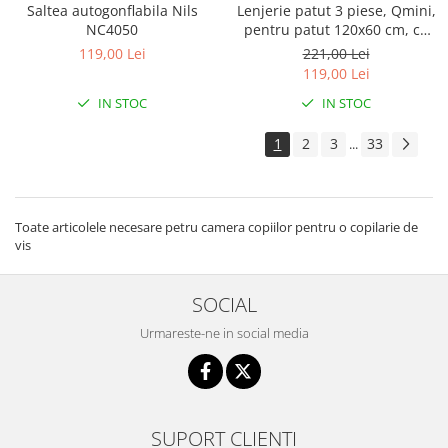
Saltea autogonflabila Nils
Lenjerie patut 3 piese, Qmini,
NC4050
pentru patut 120x60 cm, cu
protectie laterala, din
119,00 Lei
221,00 Lei
bumbac, Teddy Toys
119,00 Lei
IN STOC
IN STOC
1
2
3
33
...
Toate articolele necesare petru camera copiilor pentru o copilarie de
vis
SOCIAL
Urmareste-ne in social media
SUPORT CLIENTI