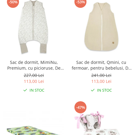
-50%
-53%
Sac de dormit, MimiNu,
Sac de dormit, Qmini, cu
Premium, cu picioruse, De
fermoar, pentru bebelusi, De
iarna, din bumbac, cu
iarna, din muselina dubla, 70
227,00 Lei
241,00 Lei
fermoar, 103 cm, M, Meadow
cm, Material, Warm Beige
113,00 Lei
113,00 Lei
IN STOC
IN STOC
-47%