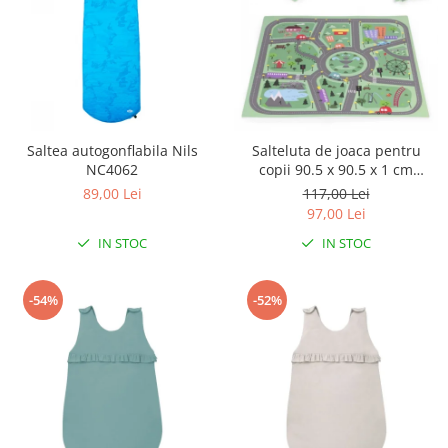
Saltea autogonflabila Nils
Salteluta de joaca pentru
NC4062
copii 90.5 x 90.5 x 1 cm
ECOEVA021 - Orasel
89,00 Lei
117,00 Lei
97,00 Lei
IN STOC
IN STOC
-54%
-52%