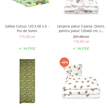
Saltea Culcus 120 X 60 x 6 -
Lenjerie patut 3 piese, Qmini,
Pui de Somn
pentru patut 120x60 cm, cu
protectie laterala, din
115,00 Lei
221,00 Lei
bumbac, Teddy Bear and
118,00 Lei
Friends Pink
IN STOC
IN STOC
-46%