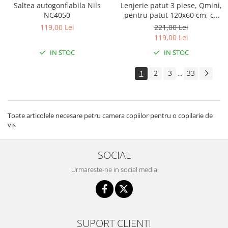
Saltea autogonflabila Nils
Lenjerie patut 3 piese, Qmini,
NC4050
pentru patut 120x60 cm, cu
protectie laterala, din
119,00 Lei
221,00 Lei
bumbac, Teddy Toys
119,00 Lei
IN STOC
IN STOC
1
2
3
33
...
Toate articolele necesare petru camera copiilor pentru o copilarie de
vis
SOCIAL
Urmareste-ne in social media
SUPORT CLIENTI