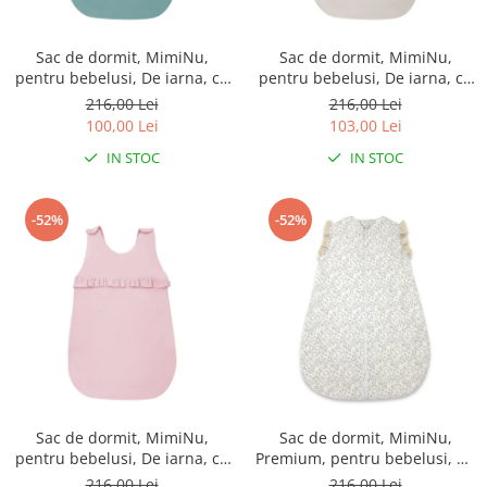
Sac de dormit, MimiNu,
Sac de dormit, MimiNu,
pentru bebelusi, De iarna, cu
pentru bebelusi, De iarna, cu
volanase, din bumbac, cu
volanase, din bumbac, cu
216,00 Lei
216,00 Lei
fermoar lateral, cu capse pe
fermoar lateral, cu capse pe
100,00 Lei
103,00 Lei
umar, 70 cm, 0 - 6 luni, 2.5
umar, 70 cm, 0 - 6 luni, 2.5
IN STOC
IN STOC
Tog, Colectia Royal, Nepal
Tog, Colectia Royal, Beige
Green
-52%
-52%
Sac de dormit, MimiNu,
Sac de dormit, MimiNu,
pentru bebelusi, De iarna, cu
Premium, pentru bebelusi, De
volanase, din bumbac, cu
iarna, din bumbac, cu dantela
216,00 Lei
216,00 Lei