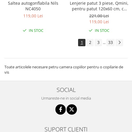
Saltea autogonflabila Nils
Lenjerie patut 3 piese, Qmini,
NC4050
pentru patut 120x60 cm, cu
protectie laterala, din
119,00 Lei
221,00 Lei
bumbac, Teddy Toys
119,00 Lei
IN STOC
IN STOC
1
2
3
33
...
Toate articolele necesare petru camera copiilor pentru o copilarie de
vis
SOCIAL
Urmareste-ne in social media
SUPORT CLIENTI