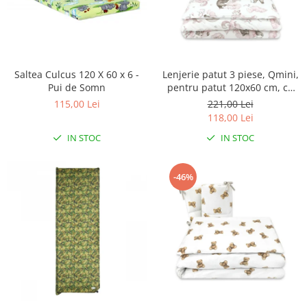
Saltea Culcus 120 X 60 x 6 -
Lenjerie patut 3 piese, Qmini,
Pui de Somn
pentru patut 120x60 cm, cu
protectie laterala, din
115,00 Lei
221,00 Lei
bumbac, Teddy Bear and
118,00 Lei
Friends Pink
IN STOC
IN STOC
-46%