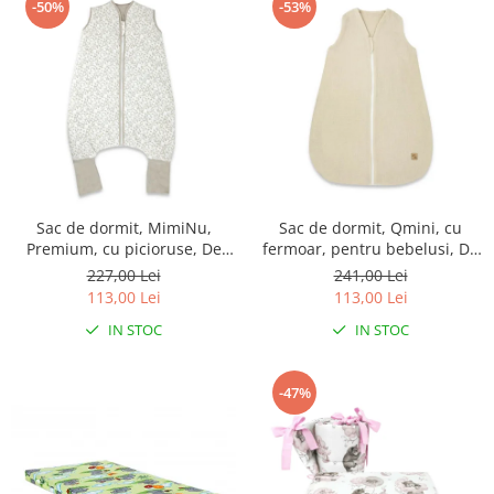
-50%
-53%
Sac de dormit, MimiNu,
Sac de dormit, Qmini, cu
Premium, cu picioruse, De
fermoar, pentru bebelusi, De
iarna, din bumbac, cu
iarna, din muselina dubla, 70
227,00 Lei
241,00 Lei
fermoar, 103 cm, M, Meadow
cm, Material, Warm Beige
113,00 Lei
113,00 Lei
IN STOC
IN STOC
-47%