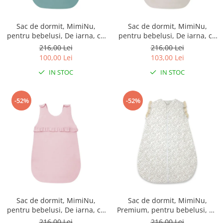
Sac de dormit, MimiNu,
Sac de dormit, MimiNu,
pentru bebelusi, De iarna, cu
pentru bebelusi, De iarna, cu
volanase, din bumbac, cu
volanase, din bumbac, cu
216,00 Lei
216,00 Lei
fermoar lateral, cu capse pe
fermoar lateral, cu capse pe
100,00 Lei
103,00 Lei
umar, 70 cm, 0 - 6 luni, 2.5
umar, 70 cm, 0 - 6 luni, 2.5
IN STOC
IN STOC
Tog, Colectia Royal, Nepal
Tog, Colectia Royal, Beige
Green
-52%
-52%
Sac de dormit, MimiNu,
Sac de dormit, MimiNu,
pentru bebelusi, De iarna, cu
Premium, pentru bebelusi, De
volanase, din bumbac, cu
iarna, din bumbac, cu dantela
216,00 Lei
216,00 Lei