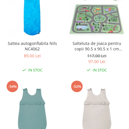
Saltea autogonflabila Nils
Salteluta de joaca pentru
NC4062
copii 90.5 x 90.5 x 1 cm
ECOEVA021 - Orasel
89,00 Lei
117,00 Lei
97,00 Lei
IN STOC
IN STOC
-54%
-52%