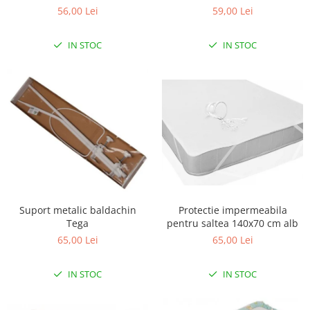
56,00 Lei
59,00 Lei
Scaune auto copii
Camera copilului
IN STOC
IN STOC
Patuturi copii
Patuturi lemn pana la 120 x 60 cm
Patuturi lemn 140 x 70 cm
Patuturi lemn 160 x 80 cm
Pat tineret
Patuturi pliabile si tarcuri de joaca
Saltele patut copii
Saltele mici
Saltele de la 120 x 60 cm
Suport metalic baldachin
Protectie impermeabila
Saltele de la 140 x 70 cm
Tega
pentru saltea 140x70 cm alb
Saltele 127 x 63 cm
65,00 Lei
65,00 Lei
Saltele de la 160 x 80 cm
IN STOC
IN STOC
Lenjerii patuturi
Lenjerii patut 120 x 60 cm