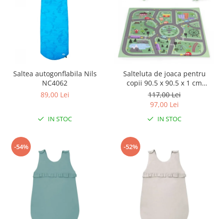
Triciclete copii si adulti
Trotinete copii si adulti
Biciclete fara pedale
Masinute fara pedale
Karturi si masinute cu pedale
Saltea autogonflabila Nils
Salteluta de joaca pentru
Role copii si adulti
NC4062
copii 90.5 x 90.5 x 1 cm
ECOEVA021 - Orasel
89,00 Lei
117,00 Lei
Masinute si motociclete electrice
97,00 Lei
Marsupii
IN STOC
IN STOC
Premergatoare
Skateboard
-54%
-52%
Scaune de biciclete copii
Baita, Igiena, Siguranta
Baie
Lenjerie mamici
Olite