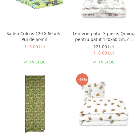
Saltea Culcus 120 X 60 x 6 -
Lenjerie patut 3 piese, Qmini,
Pui de Somn
pentru patut 120x60 cm, cu
protectie laterala, din
115,00 Lei
221,00 Lei
bumbac, Teddy Bear and
118,00 Lei
Friends Pink
IN STOC
IN STOC
-46%