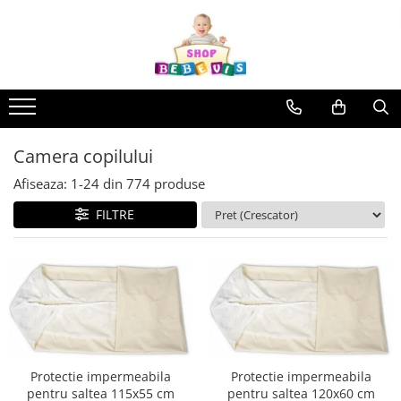
Toate Produsele
Carucioare copii
Carucioare copii sport
Carucioare copii 2in1
Camera copilului
Carucioare copii 3in1
Afiseaza:
1-
24
din
774
produse
Carucioare gemeni
FILTRE
Accesorii carucioare copii
Genti mamici
Huse ploaie si antiinsecte
Saci si invelitoare
Adaptoare
Umbrele carucioare
Accesorii diverse carucioare
Protectie impermeabila
Protectie impermeabila
pentru saltea 115x55 cm
pentru saltea 120x60 cm
Landouri pentru bebelusi