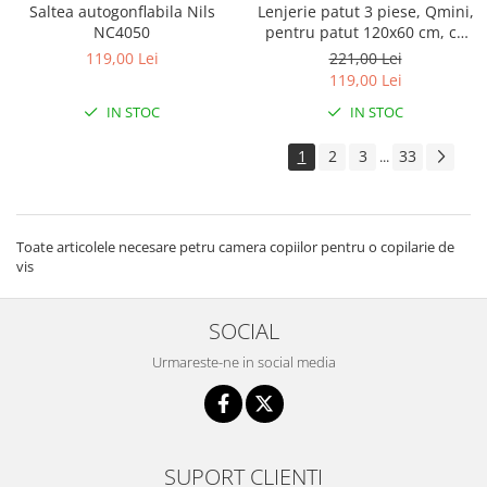
Saltea autogonflabila Nils
Lenjerie patut 3 piese, Qmini,
NC4050
pentru patut 120x60 cm, cu
protectie laterala, din
119,00 Lei
221,00 Lei
bumbac, Teddy Toys
119,00 Lei
IN STOC
IN STOC
1
2
3
33
...
Toate articolele necesare petru camera copiilor pentru o copilarie de
vis
SOCIAL
Urmareste-ne in social media
SUPORT CLIENTI