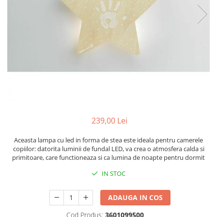
Scaune auto copii
Camera copilului
Patuturi copii
Patuturi lemn pana la 120 x 60 cm
Patuturi lemn 140 x 70 cm
Patuturi lemn 160 x 80 cm
Pat tineret
Patuturi pliabile si tarcuri de joaca
Saltele patut copii
239,00 Lei
Saltele mici
Aceasta lampa cu led in forma de stea este ideala pentru camerele
Saltele de la 120 x 60 cm
copiilor: datorita luminii de fundal LED, va crea o atmosfera calda si
Saltele de la 140 x 70 cm
primitoare, care functioneaza si ca lumina de noapte pentru dormit
Saltele 127 x 63 cm
IN STOC
Saltele de la 160 x 80 cm
Lenjerii patuturi
ADAUGA IN COS
Lenjerii patut 120 x 60 cm
Cod Produs:
3601099500