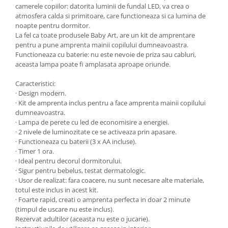
camerele copiilor: datorita luminii de fundal LED, va crea o
Mobilier Birou
atmosfera calda si primitoare, care functioneaza si ca lumina de
noapte pentru dormitor.
Saltele de infasat
La fel ca toate produsele Baby Art, are un kit de amprentare
Scaun masa copii
pentru a pune amprenta mainii copilului dumneavoastra.
Functioneaza cu baterie: nu este nevoie de priza sau cabluri,
La plimbare
aceasta lampa poate fi amplasata aproape oriunde.
Biciclete
Caracteristici:
Biciclete copii cu roti 10 inch (2-4
· Design modern.
ani)
· Kit de amprenta inclus pentru a face amprenta mainii copilului
Biciclete copii cu roti 12 inch (3-6
dumneavoastra.
ani)
· Lampa de perete cu led de economisire a energiei.
· 2 nivele de luminozitate ce se activeaza prin apasare.
Biciclete copii cu roti 14 inch (3-7
· Functioneaza cu baterii (3 x AA incluse).
ani)
· Timer 1 ora.
Biciclete copii cu roti 16 inch (4-9
· Ideal pentru decorul dormitorului.
ani)
· Sigur pentru bebelus, testat dermatologic.
Biciclete copii cu roti 20 inch
· Usor de realizat: fara coacere, nu sunt necesare alte materiale,
totul este inclus in acest kit.
Biciclete cu roti 24 inch
· Foarte rapid, creati o amprenta perfecta in doar 2 minute
Biciclete cu roti 26 inch
(timpul de uscare nu este inclus).
Rezervat adultilor (aceasta nu este o jucarie).
Biciclete cu roti 27 inch