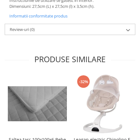
Instructiunile de utilizare se gasesc in interior.
Triciclete copii si adulti
Dimensiuni: 27,5cm (L) x 27,5cm (l) x 3,5cm (h).
Trotinete copii si adulti
Informatii conformitate produs
Biciclete fara pedale
Review-uri
(0)
Masinute fara pedale
Karturi si masinute cu pedale
Role copii si adulti
PRODUSE SIMILARE
Masinute si motociclete electrice
Marsupii
Premergatoare
-32%
Skateboard
Scaune de biciclete copii
Baita, Igiena, Siguranta
Baie
Lenjerie mamici
Olite
Saltea tarc 100x100x6 Bebe
Leagan electric Chipolino E-