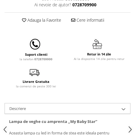
Lenjerii patut 140 x 70 cm
Ai nevoie de ajutor?
0728709900
Lenjerie patuturi tineret
Baldachin patut
Adauga la Favorite
Cere informatii
Paturici copii
Perne copii si mamici
Protectii saltea
Comode copii
Retur in 14 zile
Suport clienti
Bariere de protectie pat
Ai la dispozitie 14 zile pentru retur
la telefon
0728709900
Porti de siguranta
Dulap si cutii jucarii
Livrare Gratuita
Sac de dormit copii
la comenzi de peste 300 lei
Fotolii copii
Leagane & balansoare & sezlonguri
Descriere
Covorase de joaca
Lampa de veghe cu amprenta „My Baby Star”
Carusele patut
Lampi de veghe
Aceasta lampa cu led in forma de stea este ideala pentru