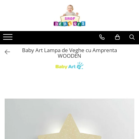
Toate Produsele
Carucioare copii
Carucioare copii sport
Baby Art Lampa de Veghe cu Amprenta
Carucioare copii 2in1
WOODEN
Carucioare copii 3in1
Carucioare gemeni
Accesorii carucioare copii
Genti mamici
Huse ploaie si antiinsecte
Saci si invelitoare
Adaptoare
Umbrele carucioare
Accesorii diverse carucioare
Landouri pentru bebelusi