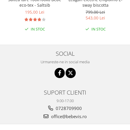
eco-tex - Saltsib
sway biscotta
Seturi de hranire
195,00 Lei
799,00 Lei
Joaca si sport exterior
543,00 Lei
Trambuline
IN STOC
IN STOC
Centre de joaca exterior
Patine de gheata
Patine gheata reglabile
SOCIAL
Patine gheata fixe
Urmareste-ne in social media
Corturi si casute copii
Baschet
SANIUTE
SUPORT CLIENTI
Mese de Tenis
Articole de plaja
9.00-17.00
0728709900
Jucarii pentru copii
office@bebevis.ro
Aparate fitness
Benzi de Alergare