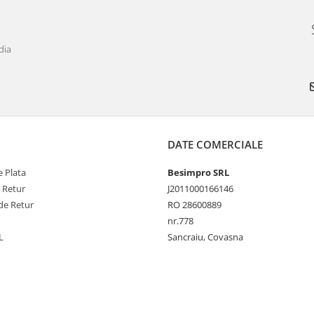
dia
DATE COMERCIALE
 Plata
Besimpro SRL
e Retur
J2011000166146
de Retur
RO 28600889
nr.778
L
Sancraiu, Covasna