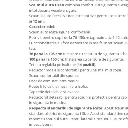
Lenjerii patut 140 x 70 cm
Scaunul auto Uran
combina confortul si siguranta si asigu
Lenjerie patuturi tineret
intotdeauna vesele si sigure.
Scaunul auto FreeON Uran este potrivit pentru copii intre
Baldachin patut
si 12 ani.
Paturici copii
Caracteristici:
Perne copii si mamici
Scaun auto i-Size sigur si confortabil.
Potrivit pentru copii de la 76-150cm (aproximativ 1-12 ani).
Protectii saltea
Functionalitatile au fost dezvoltate in asa fel incat scaunul
Comode copii
tau.
76 pana la 105 cm:
Instalare cu centura de siguranta si h
Bariere de protectie pat
100 pana la 150 cm:
Instalarea cu centura de siguranta.
Porti de siguranta
Tetiera reglabila pe inaltime (
14 pozitii
).
Reductor moale si confortabil pentru cei mai mici copii.
Dulap si cutii jucarii
Scaun confortabil din spuma.
Usor de comutat intre masini.
Sac de dormit copii
Poate fi folosit la masini fara Isofix.
Fotolii copii
Tapiterie detasabila si lavabila.
Reductorul detasabil pentru scaun si protectia pentru cap as
Leagane & balansoare & sezlonguri
in siguranta in masina.
Covorase de joaca
Respecta standardul de siguranta i-Size:
Acest scaun a
standardul strict de siguranta i-Size. Acest standard tine co
Carusele patut
raport cu scaunul auto. Peretii laterali ai scaunului auto o
impact lateral.
Lampi de veghe