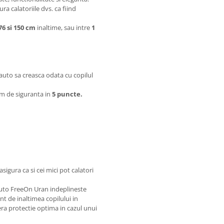
ra calatoriile dvs. ca fiind
76 si 150 cm
inaltime, sau intre
1
 auto sa creasca odata cu copilul
am de siguranta in
5 puncte.
igura ca si cei mici pot calatori
uto FreeOn Uran indeplineste
nt de inaltimea copilului in
fera protectie optima in cazul unui