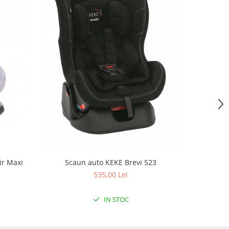
-17%
ir Maxi
Scaun auto KEKE Brevi 523
Scaun au
535,00 Lei
5
IN STOC