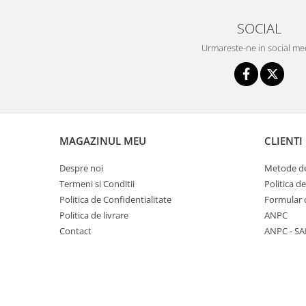
Seturi de hranire
SOCIAL
Joaca si sport exterior
Urmareste-ne in social me
Trambuline
Centre de joaca exterior
Patine de gheata
Patine gheata reglabile
Patine gheata fixe
MAGAZINUL MEU
CLIENTI
Corturi si casute copii
Despre noi
Metode de
Baschet
Termeni si Conditii
Politica d
SANIUTE
Politica de Confidentialitate
Formular 
Mese de Tenis
Politica de livrare
ANPC
Contact
ANPC - SA
Articole de plaja
Jucarii pentru copii
Aparate fitness
Benzi de Alergare