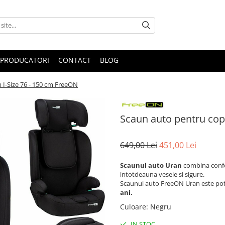
PRODUCATORI
CONTACT
BLOG
 I-Size 76 - 150 cm FreeON
Scaun auto pentru copi
649,00 Lei
451,00 Lei
Scaunul auto Uran
combina confort
intotdeauna vesele si sigure.
Scaunul auto FreeON Uran este potr
ani.
Culoare
:
Negru
IN STOC