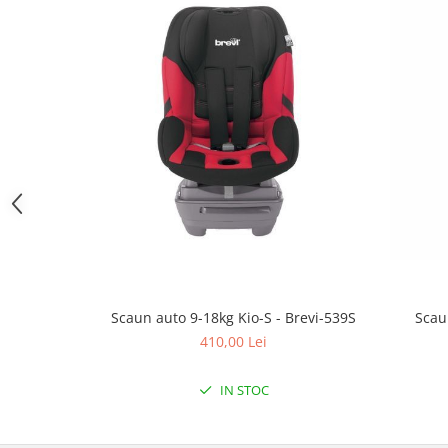
Triciclete copii si adulti
Trotinete copii si adulti
Biciclete fara pedale
Masinute fara pedale
Karturi si masinute cu pedale
Role copii si adulti
Masinute si motociclete electrice
Marsupii
Premergatoare
Skateboard
Scaun auto 9-18kg Kio-S - Brevi-539S
Scau
Scaune de biciclete copii
410,00 Lei
Baita, Igiena, Siguranta
Baie
IN STOC
Lenjerie mamici
Olite