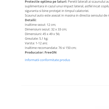
Protectie optima pe laturi:
Peretii laterali ai scaunului 
Mobilier Birou
suplimentara in cazul unui impact lateral, astfel incat copi
siguranta si bine protejat in timpul calatoriei.
Saltele de infasat
Scaunul auto este asezat in masina in directia sensului de 
Detalii:
Scaun masa copii
Inaltime sezut: 12 cm;
La plimbare
Dimensiuni sezut: 32 x 33 cm;
Biciclete
Dimensiuni: 45 x 49 x 56;
Greutate: 5,1 kg;
Biciclete copii cu roti 10 inch (2-4
Varsta: 1-12 ani;
ani)
Inaltime recomandata: 76 si 150 cm;
Biciclete copii cu roti 12 inch (3-6
Producator: FreeON
ani)
Informatii conformitate produs
Biciclete copii cu roti 14 inch (3-7
ani)
Biciclete copii cu roti 16 inch (4-9
ani)
Biciclete copii cu roti 20 inch
Biciclete cu roti 24 inch
Biciclete cu roti 26 inch
Biciclete cu roti 27 inch