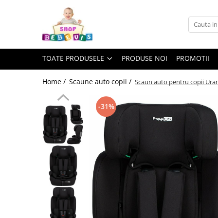
Toate Produsele
Carucioare copii
TOATE PRODUSELE
PRODUSE NOI
PROMOTII
Carucioare copii sport
Carucioare copii 2in1
Home /
Scaune auto copii /
Scaun auto pentru copii Uran
Carucioare copii 3in1
-31%
Carucioare gemeni
Accesorii carucioare copii
Genti mamici
Huse ploaie si antiinsecte
Saci si invelitoare
Adaptoare
Umbrele carucioare
Accesorii diverse carucioare
Landouri pentru bebelusi