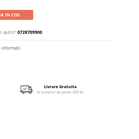
A IN COS
e ajutor?
0728709900
informatii
Livrare Gratuita
la comenzi de peste 300 lei