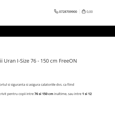
0728709900
0,00
i Uran I-Size 76 - 150 cm FreeON
ul si siguranta si asigura calatoriile dvs. ca fiind
ivit pentru copii intre
76 si 150 cm
inaltime, sau intre
1 si 12