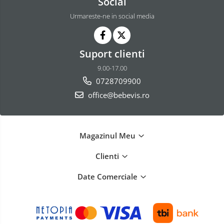
Social
Urmareste-ne in social media
Suport clienti
9.00-17.00
0728709900
office@bebevis.ro
Magazinul Meu
Clienti
Date Comerciale