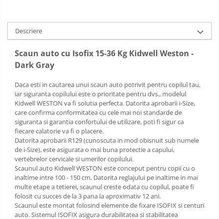
Descriere
Scaun auto cu Isofix 15-36 Kg Kidwell Weston -
Dark Gray
Daca esti in cautarea unui scaun auto potrivit pentru copilul tau,
iar siguranta copilului este o prioritate pentru dvs., modelul
Kidwell WESTON va fi solutia perfecta. Datorita aprobarii i-Size,
care confirma conformitatea cu cele mai noi standarde de
siguranta si garantia confortului de utilizare, poti fi sigur ca
fiecare calatorie va fi o placere.
Datorita aprobarii R129 (cunoscuta in mod obisnuit sub numele
de i-Size), este asigurata o mai buna protectie a capului,
vertebrelor cervicale si umerilor copilului.
Scaunul auto Kidwell WESTON este conceput pentru copii cu o
inaltime intre 100 - 150 cm. Datorita reglajului pe inaltime in mai
multe etape a tetierei, scaunul creste odata cu copilul, poate fi
folosit cu succes de la 3 pana la aproximativ 12 ani.
Scaunul este montat folosind elemente de fixare ISOFIX si centuri
auto. Sistemul ISOFIX asigura durabilitatea si stabilitatea