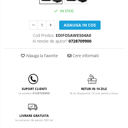
Leagane & balansoare & sezlonguri
Covorase de joaca
IN STOC
Carusele patut
ADAUGA IN COS
Lampi de veghe
Cod Produs:
EDIFOSAWES04A0
Ai nevoie de ajutor?
0728709900
Mobilier Birou
Saltele de infasat
Adauga la Favorite
Cere informatii
RETUR IN 14 ZILE
SUPORT CLIENTI
Ai la dispozitie 14 zile pentru retur
la telefon
0728709900
LIVRARE GRATUITA
la comenzi de peste 300 lei