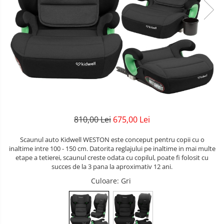
Lenjerii patuturi
Bare - Discuri - Greutati
Tensiometre
Trotinete copii si adulti
Lenjerii patut 120 x 60 cm
Saltele si Covoare sport Fitness
Termometre camera si baie
Lenjerii patut 140 x 70 cm
Biciclete fara pedale
sau Yoga
Termometre copii si bebe
Lenjerie patuturi tineret
Masinute fara pedale
Alte Sporturi
Baldachin patut
Karturi si masinute cu pedale
Paturici copii
Mingi fitness si medicinale
Perne copii si mamici
Role copii si adulti
Scara antrenament
Protectii saltea
Masinute si motociclete electrice
Comode copii
810,00 Lei
675,00 Lei
Marsupii
Bariere de protectie pat
Scaunul auto Kidwell WESTON este conceput pentru copii cu o
Premergatoare
inaltime intre 100 - 150 cm. Datorita reglajului pe inaltime in mai multe
Porti de siguranta
etape a tetierei, scaunul creste odata cu copilul, poate fi folosit cu
Skateboard
succes de la 3 pana la aproximativ 12 ani.
Dulap si cutii jucarii
Scaune de biciclete copii
Culoare
: Gri
Sac de dormit copii
Fotolii copii