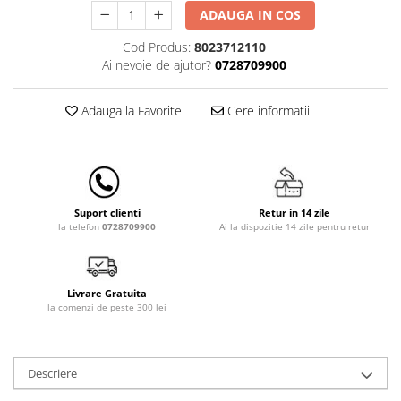
Lampi de veghe
ADAUGA IN COS
Mobilier Birou
Cod Produs:
8023712110
Ai nevoie de ajutor?
0728709900
Saltele de infasat
Adauga la Favorite
Cere informatii
Retur in 14 zile
Suport clienti
Ai la dispozitie 14 zile pentru retur
la telefon
0728709900
Livrare Gratuita
la comenzi de peste 300 lei
Descriere