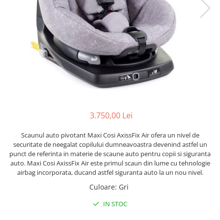
Lenjerii patut 120 x 60 cm
Termometre copii si bebe
Lenjerii patut 140 x 70 cm
Biciclete fara pedale
Alte Sporturi
Lenjerie patuturi tineret
Masinute fara pedale
Mingi fitness si medicinale
Baldachin patut
Karturi si masinute cu pedale
Scara antrenament
Paturici copii
Role copii si adulti
Perne copii si mamici
Masinute si motociclete electrice
Protectii saltea
Comode copii
Marsupii
Bariere de protectie pat
Premergatoare
3.750,00 Lei
Porti de siguranta
Skateboard
Scaunul auto pivotant Maxi Cosi AxissFix Air ofera un nivel de
Dulap si cutii jucarii
Scaune de biciclete copii
securitate de neegalat copilului dumneavoastra devenind astfel un
Sac de dormit copii
punct de referinta in materie de scaune auto pentru copii si siguranta
auto. Maxi Cosi AxissFix Air este primul scaun din lume cu tehnologie
Fotolii copii
airbag incorporata, ducand astfel siguranta auto la un nou nivel.
Leagane & balansoare & sezlonguri
Culoare
:
Gri
Covorase de joaca
IN STOC
Carusele patut