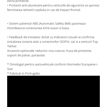
extra-protectie.
• Protectii anti-alunecare pentru centurile de siguranta ce sporesc
fermitatea retinerii copilului in caz de impact frontal.
• Sistem patentat ABS (Automatic Safety Belt) pastreaza
intotdeauna conexiunea intre scaun si baza.
• Feedback de instalare: dotat cu indicatori vizuali ce confirma
instalarea corecta atat a conectorilor ISOFIX, cat si a centurii Top
Tether.
Accesorii optionale: reductor nou-nascut, husa de protectie,
suport de pahar, parasolar.
* Omologat pentru autovehicule conform Normelor Europene i-
Size
* Fabricat in Portugalia