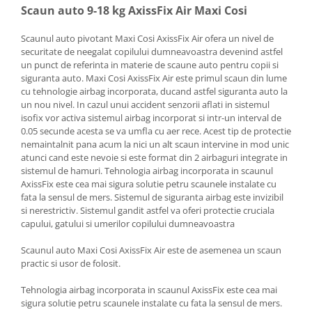
Scaun auto 9-18 kg AxissFix Air Maxi Cosi
Scaunul auto pivotant Maxi Cosi AxissFix Air ofera un nivel de
securitate de neegalat copilului dumneavoastra devenind astfel
un punct de referinta in materie de scaune auto pentru copii si
siguranta auto. Maxi Cosi AxissFix Air este primul scaun din lume
cu tehnologie airbag incorporata, ducand astfel siguranta auto la
un nou nivel. In cazul unui accident senzorii aflati in sistemul
isofix vor activa sistemul airbag incorporat si intr-un interval de
0.05 secunde acesta se va umfla cu aer rece. Acest tip de protectie
nemaintalnit pana acum la nici un alt scaun intervine in mod unic
atunci cand este nevoie si este format din 2 airbaguri integrate in
sistemul de hamuri. Tehnologia airbag incorporata in scaunul
AxissFix este cea mai sigura solutie petru scaunele instalate cu
fata la sensul de mers. Sistemul de siguranta airbag este invizibil
si nerestrictiv. Sistemul gandit astfel va oferi protectie cruciala
capului, gatului si umerilor copilului dumneavoastra
Scaunul auto Maxi Cosi AxissFix Air este de asemenea un scaun
practic si usor de folosit.
Tehnologia airbag incorporata in scaunul AxissFix este cea mai
sigura solutie petru scaunele instalate cu fata la sensul de mers.