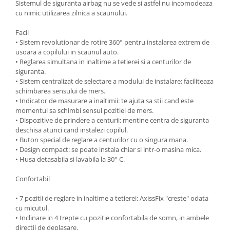
Sistemul de siguranta airbag nu se vede si astfel nu incomodeaza
cu nimic utilizarea zilnica a scaunului.
Facil
• Sistem revolutionar de rotire 360° pentru instalarea extrem de
usoara a copilului in scaunul auto.
• Reglarea simultana in inaltime a tetierei si a centurilor de
siguranta.
• Sistem centralizat de selectare a modului de instalare: faciliteaza
schimbarea sensului de mers.
• Indicator de masurare a inaltimii: te ajuta sa stii cand este
momentul sa schimbi sensul pozitiei de mers.
• Dispozitive de prindere a centurii: mentine centra de siguranta
deschisa atunci cand instalezi copilul.
• Buton special de reglare a centurilor cu o singura mana.
• Design compact: se poate instala chiar si intr-o masina mica.
• Husa detasabila si lavabila la 30° C.
Confortabil
• 7 pozitii de reglare in inaltime a tetierei: AxissFix "creste" odata
cu micutul.
• Inclinare in 4 trepte cu pozitie confortabila de somn, in ambele
directii de deplasare.