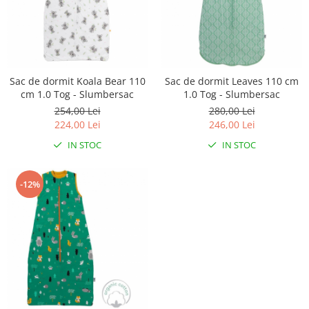
Triciclete copii si adulti
Trotinete copii si adulti
Biciclete fara pedale
Masinute fara pedale
Sac de dormit Koala Bear 110
Sac de dormit Leaves 110 cm
Karturi si masinute cu pedale
cm 1.0 Tog - Slumbersac
1.0 Tog - Slumbersac
254,00 Lei
280,00 Lei
Role copii si adulti
224,00 Lei
246,00 Lei
Masinute si motociclete electrice
IN STOC
IN STOC
Marsupii
Premergatoare
-12%
Skateboard
Scaune de biciclete copii
Baita, Igiena, Siguranta
Baie
Lenjerie mamici
Olite