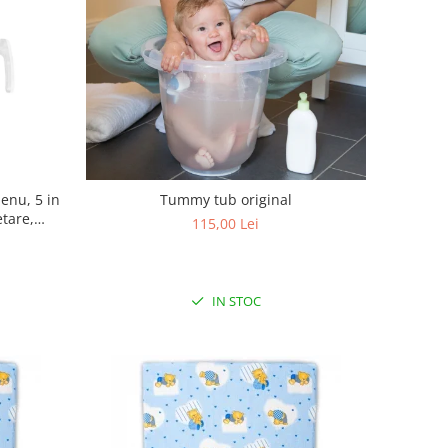
enu, 5 in
Tummy tub original
etare,
115,00 Lei
zare, Cu
b
IN STOC