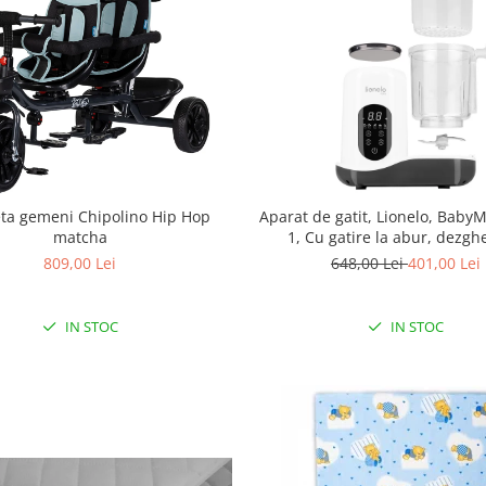
leta gemeni Chipolino Hip Hop
Aparat de gatit, Lionelo, BabyM
matcha
1, Cu gatire la abur, dezgh
amestecare, incalzire, sterili
809,00 Lei
648,00 Lei
401,00 Lei
recipient din tritan, Al
IN STOC
IN STOC