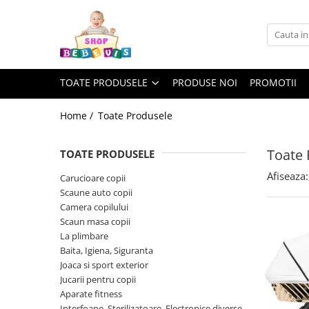
Toate Produsele
Carucioare copii
TOATE PRODUSELE
PRODUSE NOI
PROMOTII
Carucioare copii sport
Carucioare copii 2in1
Home /
Toate Produsele
Carucioare copii 3in1
Toate 
TOATE PRODUSELE
Carucioare gemeni
Afiseaza:
Accesorii carucioare copii
Carucioare copii
Scaune auto copii
Genti mamici
Camera copilului
Huse ploaie si antiinsecte
Scaun masa copii
Saci si invelitoare
La plimbare
Baita, Igiena, Siguranta
Adaptoare
Joaca si sport exterior
Umbrele carucioare
Jucarii pentru copii
Accesorii diverse carucioare
Aparate fitness
Landouri pentru bebelusi
Interfoane, Sterilizatoare, Electronice diverse