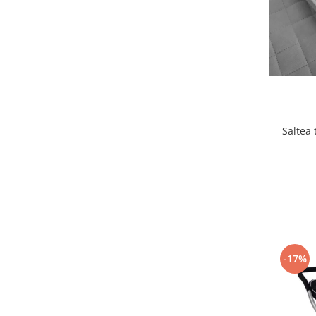
Lenjerii patut 140 x 70 cm
Lenjerie patuturi tineret
Baldachin patut
Paturici copii
Perne copii si mamici
Protectii saltea
Comode copii
Saltea 
Bariere de protectie pat
Porti de siguranta
Dulap si cutii jucarii
Sac de dormit copii
Fotolii copii
Leagane & balansoare & sezlonguri
-17%
Covorase de joaca
Carusele patut
Lampi de veghe