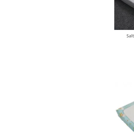
Biciclete Fitness
Steppere Fitness
Aparate Fitness Multifunctionale
Biciclete Eliptice
Sal
Aparate Fitness de Vaslit
Banci forta multifunctionale
Aparate Vibromasaj si accesorii
masaj
Box
Bare - Discuri - Greutati
Saltele si Covoare sport Fitness
sau Yoga
Alte Sporturi
Mingi fitness si medicinale
Scara antrenament