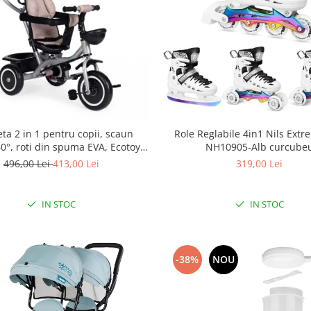
leta 2 in 1 pentru copii, scaun
Role Reglabile 4in1 Nils Ext
60°, roti din spuma EVA, Ecotoys
NH10905-Alb curcube
WQL-066-52
496,00 Lei
413,00 Lei
319,00 Lei
IN STOC
IN STOC
-38%
NOU