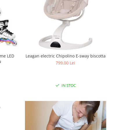
reme LED
Leagan electric Chipolino E-sway biscotta
u
799,00 Lei
IN STOC