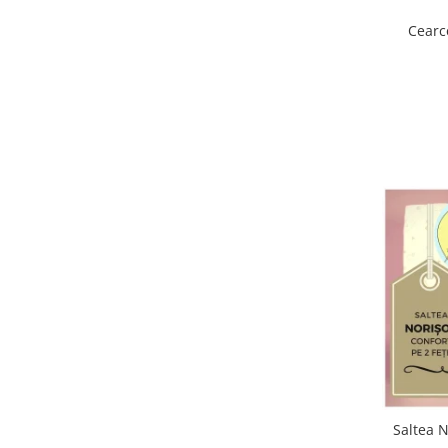
Interfoane, Sterilizatoare,
Electronice diverse
Cearc
Incalzitoare si sterilizatoare
biberoane bebe
Umidificatoare electrice aer
Cantare bebelusi si adulti
Interfoane bebelusi
Aparate aerosoli
Aparate diverse
Aspirator nazal
Pompe san
Robot de bucatarie
Tensiometre
Termometre camera si baie
Termometre copii si bebe
Saltea 