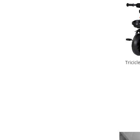
Triciclete copii si adulti
Trotinete copii si adulti
Biciclete fara pedale
Masinute fara pedale
Karturi si masinute cu pedale
Role copii si adulti
Masinute si motociclete electrice
Tricic
Marsupii
Premergatoare
Skateboard
Scaune de biciclete copii
Baita, Igiena, Siguranta
Baie
Lenjerie mamici
Olite