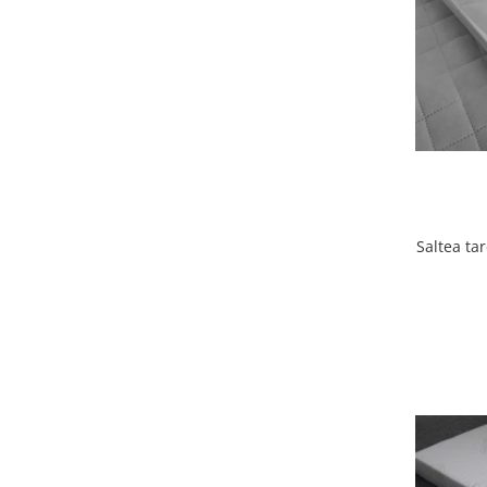
Seturi de hranire
Joaca si sport exterior
Trambuline
Centre de joaca exterior
Patine de gheata
Patine gheata reglabile
Patine gheata fixe
Corturi si casute copii
Saltea ta
Baschet
SANIUTE
Mese de Tenis
Articole de plaja
Jucarii pentru copii
Aparate fitness
Benzi de Alergare