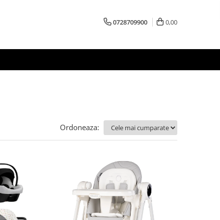
0728709900
0,00
Ordoneaza: