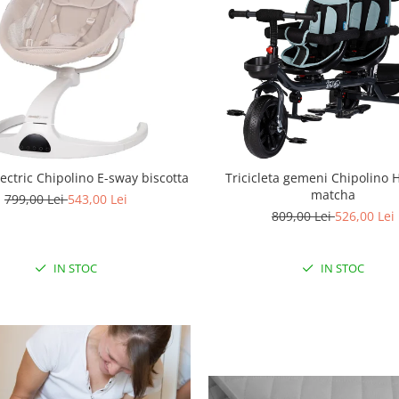
ectric Chipolino E-sway biscotta
Tricicleta gemeni Chipolino 
matcha
799,00 Lei
543,00 Lei
809,00 Lei
526,00 Lei
IN STOC
IN STOC