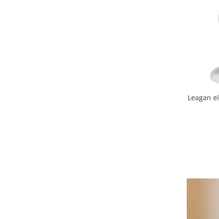
Triciclete copii si adulti
Trotinete copii si adulti
Biciclete fara pedale
Masinute fara pedale
Karturi si masinute cu pedale
Role copii si adulti
Masinute si motociclete electrice
Leagan el
Marsupii
Premergatoare
Skateboard
Scaune de biciclete copii
Baita, Igiena, Siguranta
Baie
Lenjerie mamici
Olite