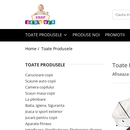
Toate Produsele
Carucioare copii
TOATE PRODUSELE
PRODUSE NOI
PROMOTII
Carucioare copii sport
Carucioare copii 2in1
Home /
Toate Produsele
Carucioare copii 3in1
Toate 
TOATE PRODUSELE
Carucioare gemeni
Afiseaza:
Accesorii carucioare copii
Carucioare copii
Scaune auto copii
Genti mamici
Camera copilului
Huse ploaie si antiinsecte
Scaun masa copii
Saci si invelitoare
La plimbare
Baita, Igiena, Siguranta
Adaptoare
Joaca si sport exterior
Umbrele carucioare
Jucarii pentru copii
Accesorii diverse carucioare
Aparate fitness
Landouri pentru bebelusi
Interfoane, Sterilizatoare, Electronice diverse