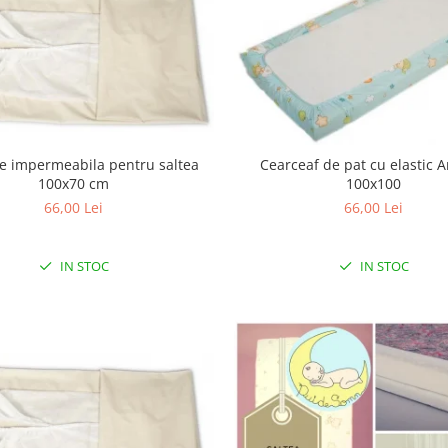
ie impermeabila pentru saltea
Cearceaf de pat cu elastic 
100x70 cm
100x100
66,00 Lei
66,00 Lei
IN STOC
IN STOC