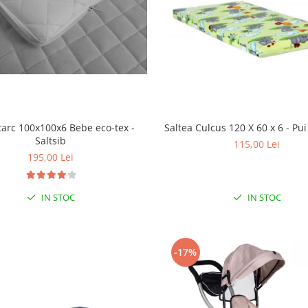
tarc 100x100x6 Bebe eco-tex -
Saltea Culcus 120 X 60 x 6 - P
Saltsib
115,00 Lei
195,00 Lei
IN STOC
IN STOC
-17%