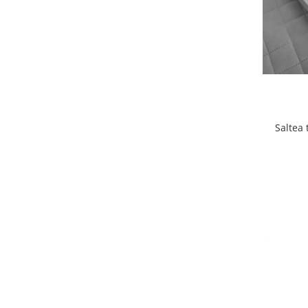
Lenjerii patut 140 x 70 cm
Lenjerie patuturi tineret
Baldachin patut
Paturici copii
Perne copii si mamici
Protectii saltea
Comode copii
Saltea 
Bariere de protectie pat
Porti de siguranta
Dulap si cutii jucarii
Sac de dormit copii
Fotolii copii
Leagane & balansoare & sezlonguri
Covorase de joaca
Carusele patut
Lampi de veghe