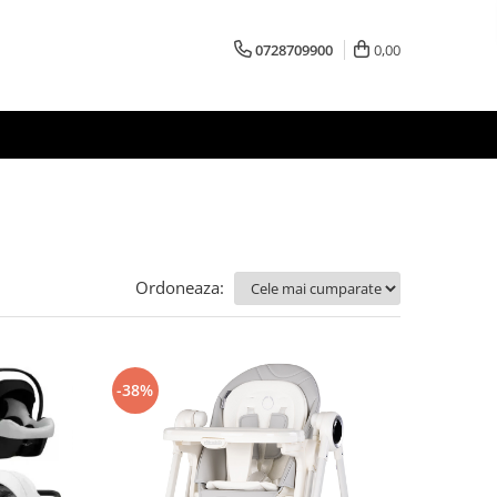
0728709900
0,00
Ordoneaza:
-38%