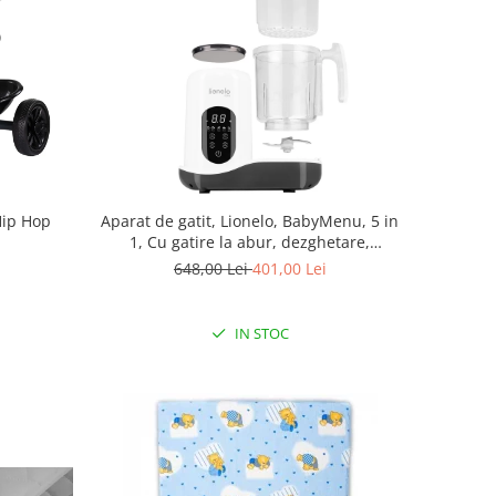
Hip Hop
Aparat de gatit, Lionelo, BabyMenu, 5 in
1, Cu gatire la abur, dezghetare,
amestecare, incalzire, sterilizare, Cu
648,00 Lei
401,00 Lei
recipient din tritan, Alb
IN STOC