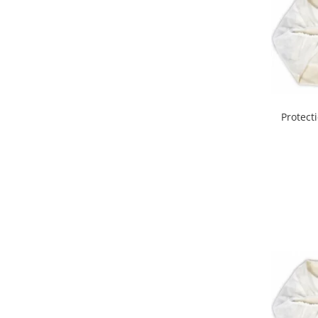
Interfoane, Sterilizatoare,
Electronice diverse
Incalzitoare si sterilizatoare
biberoane bebe
Umidificatoare electrice aer
Cantare bebelusi si adulti
Protect
Interfoane bebelusi
Aparate aerosoli
Aparate diverse
Aspirator nazal
Pompe san
Robot de bucatarie
Tensiometre
Termometre camera si baie
Termometre copii si bebe