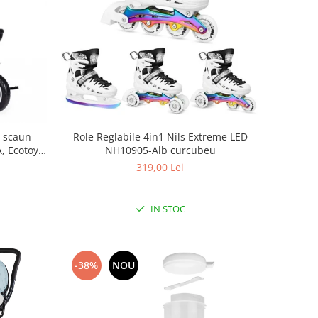
, scaun
Role Reglabile 4in1 Nils Extreme LED
A, Ecotoys
NH10905-Alb curcubeu
319,00 Lei
IN STOC
-38%
NOU