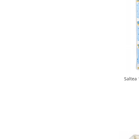
Biciclete Fitness
Steppere Fitness
Aparate Fitness Multifunctionale
Biciclete Eliptice
Aparate Fitness de Vaslit
Banci forta multifunctionale
Aparate Vibromasaj si accesorii
masaj
Box
Saltea
Bare - Discuri - Greutati
Saltele si Covoare sport Fitness
sau Yoga
Alte Sporturi
Mingi fitness si medicinale
Scara antrenament