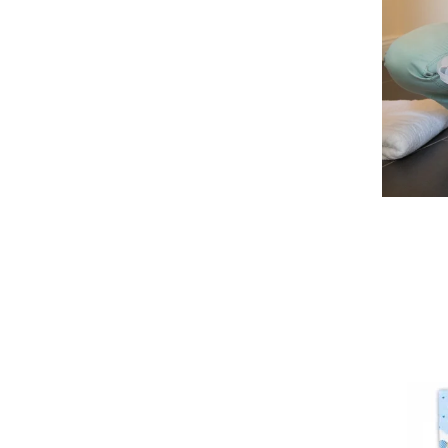
Seturi de hranire
Joaca si sport exterior
Trambuline
Centre de joaca exterior
Patine de gheata
Patine gheata reglabile
Patine gheata fixe
Corturi si casute copii
Baschet
SANIUTE
Mese de Tenis
Articole de plaja
Jucarii pentru copii
Aparate fitness
Benzi de Alergare