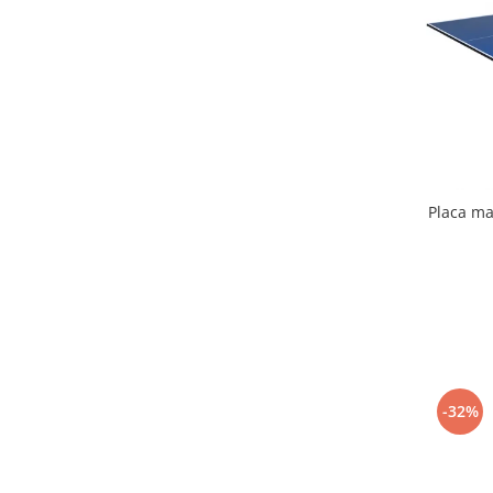
Mobilier Birou
Saltele de infasat
Scaun masa copii
La plimbare
Biciclete
Biciclete copii cu roti 10 inch (2-4
ani)
Placa ma
Biciclete copii cu roti 12 inch (3-6
ani)
Biciclete copii cu roti 14 inch (3-7
ani)
Biciclete copii cu roti 16 inch (4-9
ani)
Biciclete copii cu roti 20 inch
-32%
Biciclete cu roti 24 inch
Biciclete cu roti 26 inch
Biciclete cu roti 27 inch