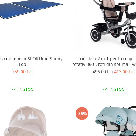
sa de tenis inSPORTline Sunny
Tricicleta 2 in 1 pentru copii
Top
rotativ 360°, roti din spuma EV
WQL-066-52
759,00 Lei
496,00 Lei
413,00 Lei
IN STOC
IN STOC
-35%