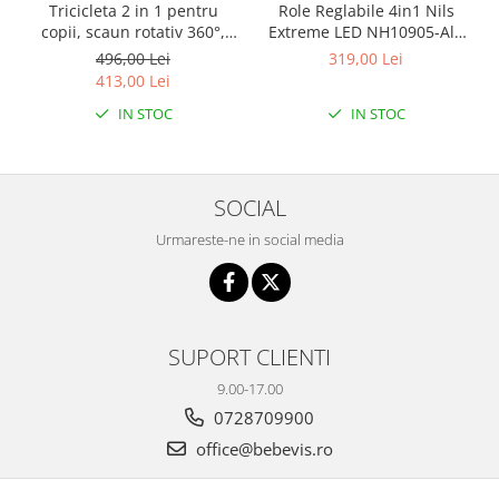
Tricicleta 2 in 1 pentru
Role Reglabile 4in1 Nils
Seturi de hranire
copii, scaun rotativ 360°,
Extreme LED NH10905-Alb
roti din spuma EVA, Ecotoys
curcubeu
Joaca si sport exterior
496,00 Lei
319,00 Lei
WQL-066-52
413,00 Lei
Trambuline
IN STOC
IN STOC
Centre de joaca exterior
Patine de gheata
Patine gheata reglabile
SOCIAL
Patine gheata fixe
Urmareste-ne in social media
Corturi si casute copii
Baschet
SANIUTE
Mese de Tenis
SUPORT CLIENTI
Articole de plaja
9.00-17.00
0728709900
Jucarii pentru copii
office@bebevis.ro
Aparate fitness
Benzi de Alergare