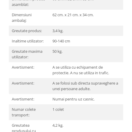
asamblat:
Mobilier Birou
Dimensiuni
62 cm. x 21 cm. x 34 cm.
Saltele de infasat
ambalaj:
Scaun masa copii
Greutate produs:
3,4 kg.
La plimbare
Biciclete
Inaltime utilizator:
90-140 cm
Biciclete copii cu roti 10 inch (2-4
Greutate maxima
50 kg.
ani)
utilizator:
Biciclete copii cu roti 12 inch (3-6
Avertisment:
A se utiliza cu echipament de
ani)
protectie. A nu se utiliza in trafic.
Biciclete copii cu roti 14 inch (3-7
ani)
Avertisment:
A se folosi sub directa supraveghere a
unei persoane adulte.
Biciclete copii cu roti 16 inch (4-9
ani)
Avertisment:
Numai pentru uz casnic.
Biciclete copii cu roti 20 inch
Numar colete
1 colet
Biciclete cu roti 24 inch
transport:
Biciclete cu roti 26 inch
Greutatea
4,2 kg.
Biciclete cu roti 27 inch
produsului cu