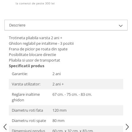
Lenjerii patut 140 x 70 cm
la comenzi de peste 300 lei
Lenjerie patuturi tineret
Baldachin patut
Paturici copii
Descriere
Perne copii si mamici
Trotineta pliabila varsta 2 ani +
Protectii saltea
Ghidon reglabil pe intaltime - 3 pozitii
Comode copii
Frana de picior pe roata din spate
Posibilitate blocare directie
Bariere de protectie pat
Pliabila si usor de transportat
Porti de siguranta
Specificatii produs
Garantie:
2 ani
Dulap si cutii jucarii
Sac de dormit copii
Varsta utilizator:
2 ani +
Fotolii copii
Reglare inaltime
67 cm. - 75 cm. - 83 cm.
ghidon
Leagane & balansoare & sezlonguri
Diametru roti fata
120 mm
Covorase de joaca
Carusele patut
Diametru roti spate
80 mm
Lampi de veghe
Dimensiuni produs
60 cm. x 32 cm. x 83 cm.