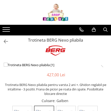
Toate Produsele
Carucioare copii
Carucioare copii sport
Trotineta BERG Nexo pliabila
Carucioare copii 2in1
Carucioare copii 3in1
Carucioare gemeni
Accesorii carucioare copii
Genti mamici
427,00 Lei
Huse ploaie si antiinsecte
Saci si invelitoare
Trotineta BERG Nexo pliabila pentru varsta 2 ani +. Ghidon reglabil pe
intaltime - 3 pozitii. Frana de picior pe roata din spate. Posibilitate
Adaptoare
blocare directie
Umbrele carucioare
Culoare
: Galben
Accesorii diverse carucioare
Landouri pentru bebelusi