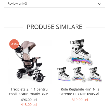
Review-uri
(0)
PRODUSE SIMILARE
-17%
Tricicleta 2 in 1 pentru
Role Reglabile 4in1 Nils
copii, scaun rotativ 360°,
Extreme LED NH10905-Alb
roti din spuma EVA, Ecotoys
curcubeu
496,00 Lei
319,00 Lei
WQL-066-52
413,00 Lei