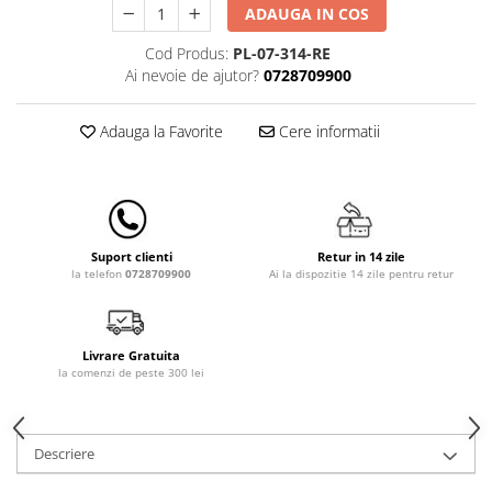
ADAUGA IN COS
Lampi de veghe
Mobilier Birou
Cod Produs:
PL-07-314-RE
Ai nevoie de ajutor?
0728709900
Saltele de infasat
Adauga la Favorite
Cere informatii
Retur in 14 zile
Suport clienti
Ai la dispozitie 14 zile pentru retur
la telefon
0728709900
Livrare Gratuita
la comenzi de peste 300 lei
Descriere