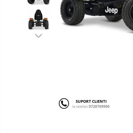
copii
Landouri pentru bebelusi
Patuturi copii
Patuturi lemn pana la 120 x 60 cm
Patuturi lemn 140 x 70 cm
Patuturi lemn 160 x 80 cm
Pat tineret
Patuturi pliabile si tarcuri de joaca
Saltele patut copii
Saltele mici
Saltele de la 120 x 60 cm
Saltele de la 140 x 70 cm
Saltele 127 x 63 cm
Saltele de la 160 x 80 cm
SUPORT CLIENTI
la telefon
0728709900
Lenjerii patuturi
Lenjerii patut 120 x 60 cm
Lenjerii patut 140 x 70 cm
Lenjerie patuturi tineret