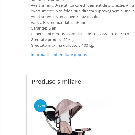
Patine de gheata
Avertisment: A se utiliza cu echipament de protectie. A nu se
Avertisment: A se folosi sub directa supraveghere a unei 
Patine gheata reglabile
Avertisment: Numai pentru uz casnic.
Varsta Recommandata: 5+ ani
Patine gheata fixe
Garantie: 5 ani
Corturi si casute copii
Dimensiuni produs asamblat: 176 cm. x 86 cm. x 123 cm.
Greutate produs: 55 kg.
Baschet
Greutate maxima utilizator: 100 kg.
SANIUTE
Informatii conformitate produs
Mese de Tenis
Articole de plaja
Benzi de Alergare
Produse similare
Biciclete Fitness
Steppere Fitness
Aparate Fitness Multifunctionale
-17%
Biciclete Eliptice
Aparate Fitness de Vaslit
Banci forta multifunctionale