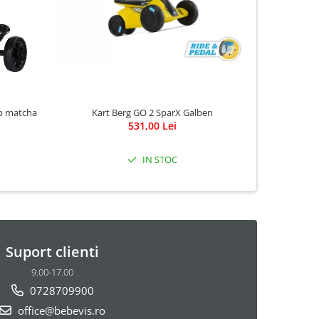
Kart Berg GO 2 SparX Galben
op matcha
K
531,00 Lei
IN STOC
Suport clienti
9.00-17.00
0728709900
office@bebevis.ro