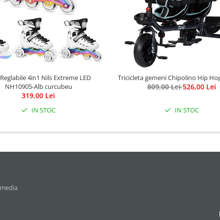
 Reglabile 4in1 Nils Extreme LED
Tricicleta gemeni Chipolino Hip H
NH10905-Alb curcubeu
809,00 Lei
526,00 Lei
319,00 Lei
IN STOC
IN STOC
 media