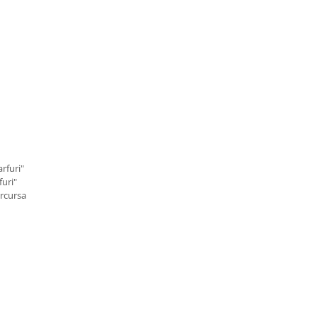
rfuri"
furi"
rcursa