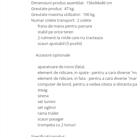
Dimensiuni produs asamblat: 156x84x86 cm
Greutate produs: 47 kg.
Masinute fara pedale
Greutate maxima utilizator: 100 kg.
Karturi si masinute cu pedale
Numar colete transport: 2 colete
frana de mana pentru parcare
Role copii si adulti
stabil pe orice teren
2 rulmenti la rotile care nu tracteaza
Masinute si motociclete electrice
scaun ajustabil (5 pozitii)
Marsupii
Accesorii optionale
Premergatoare
Skateboard
aparatoare de noroi (fata)
element de ridicare, in spate - pentru a cara diverse "ma
Scaune de biciclete copii
element de ridicare, in fata - pentru a cara diverse "mar
computer de bord, pentru a vedea viteza si distanta pa
Baie
Aparate
steag
fitness
Lenjerie mamici
sirena
Interfoane,
set lumini
Olite
Sterilizatoare,
set oglinzi
Electronice
rama trailer
Seturi de hranire
diverse
scaun pasager
Trambuline
trompeta cu 2 tonuri
Centre de joaca exterior
Specificatii produs: