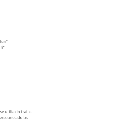
furi"
ri"
nuri
 utiliza in trafic.
persoane adulte.