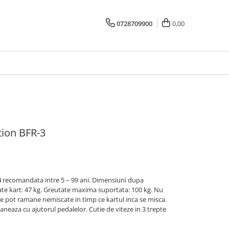
0728709900
0,00
tion BFR-3
3
recomandata intre 5 – 99 ani.
Dimensiuni dupa
te kart: 47 kg.
Greutate maxima suportata: 100 kg. N
u
e pot ramane nemiscate in timp ce kartul inca se misca.
 franeaza cu ajutorul pedalelor. C
utie de viteze in 3 trepte