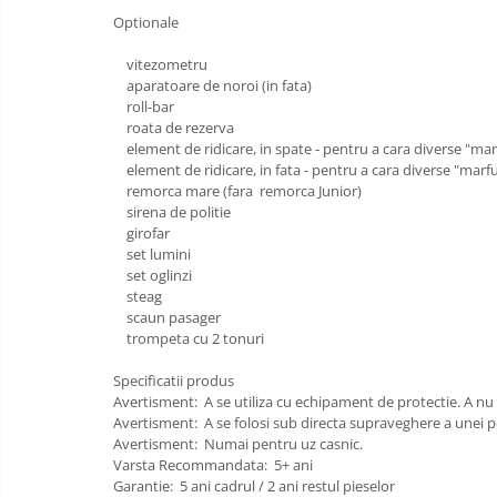
Optionale
Saltele de infasat
vitezometru
Biciclete
aparatoare de noroi (in fata)
Biciclete copii cu roti 10 inch (2-4
roll-bar
ani)
roata de rezerva
element de ridicare, in spate - pentru a cara diverse "mar
Biciclete copii cu roti 12 inch (3-6
element de ridicare, in fata - pentru a cara diverse "marfu
ani)
remorca mare (fara remorca Junior)
Biciclete copii cu roti 14 inch (3-7
sirena de politie
ani)
girofar
set lumini
Biciclete copii cu roti 16 inch (4-9
set oglinzi
ani)
steag
Biciclete copii cu roti 20 inch
scaun pasager
Biciclete cu roti 24 inch
trompeta cu 2 to
Biciclete cu roti 26 inch
Specificatii produs
Biciclete cu roti 27 inch
Avertisment: A se utiliza cu echipament de protectie. A nu se
Avertisment: A se folosi sub directa supraveghere a unei 
Triciclete copii si adulti
Avertisment: Numai pentru uz casnic.
Trotinete copii si adulti
Varsta Recommandata: 5+ ani
Garantie: 5 ani cadrul / 2 ani restul pieselor
Biciclete fara pedale