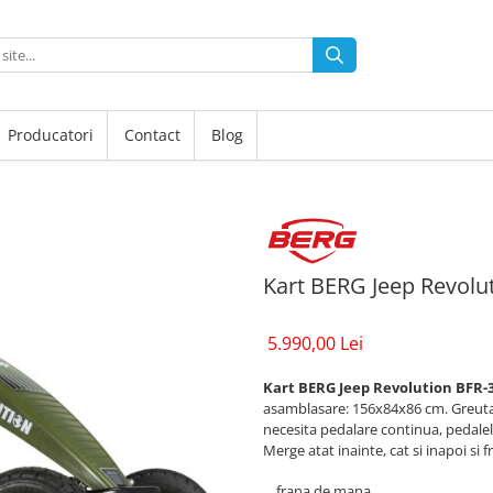
Producatori
Contact
Blog
Kart BERG Jeep Revolu
5.990,00 Lei
Kart BERG Jeep Revolution BFR-
asamblasare: 156x84x86 cm.
Greuta
necesita pedalare continua, pedalel
M
erge atat inainte, cat si inapoi si
frana de mana