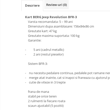
Review-uri
(0)
Descriere
Baldachin patut
Paturici copii
Kart BERG Jeep Revolution BFR-3
Perne copii si mamici
Varsta recomandata: 5 – 99 ani
Dimensiuni dupa asamblasare: 156x84x86 cm
Protectii saltea
Greutate kart: 47 kg
Comode copii
Greutate maxima suportata: 100 kg
Garantie:
Bariere de protectie pat
Porti de siguranta
- 5 ani (cadrul metallic)
- 2 ani (restul pieselor)
Dulap si cutii jucarii
Sac de dormit copii
Sistem BFR-3:
Fotolii copii
- nu necesita pedalare continua, pedalele pot ramane nemi
- merge atat inainte, cat si inapoi si franeaza cu ajutorul 
Leagane & balansoare & sezlonguri
- cutie de viteze in 3 trepte
Covorase de joaca
frana de mana
Carusele patut
stabil pe orice teren
2 rulmenti la fiecare roata
Lampi de veghe
scaun ajustabil (5 pozitii)
Mobilier Birou