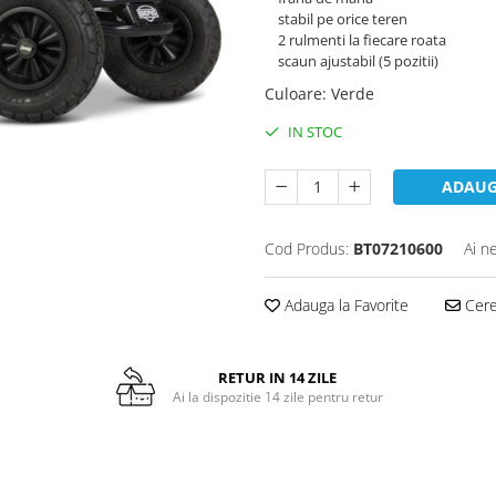
stabil pe orice teren
2 rulmenti la fiecare roata
scaun ajustabil (5 pozitii)
Culoare
:
Verde
IN STOC
ADAUG
Cod Produs:
BT07210600
Ai n
Adauga la Favorite
Cere 
RETUR IN 14 ZILE
Ai la dispozitie 14 zile pentru retur