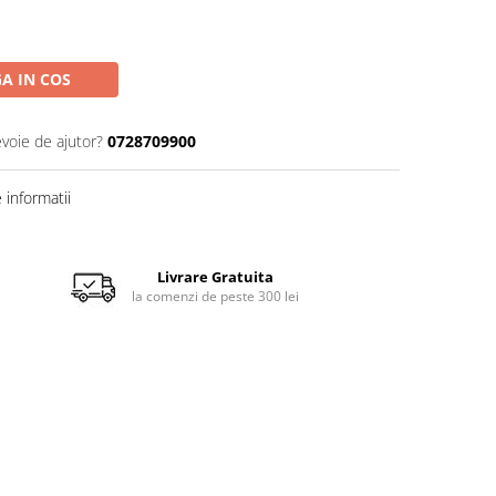
A IN COS
evoie de ajutor?
0728709900
informatii
Livrare Gratuita
la comenzi de peste 300 lei