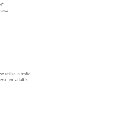
ri"
cursa
 utiliza in trafic.
persoane adulte.