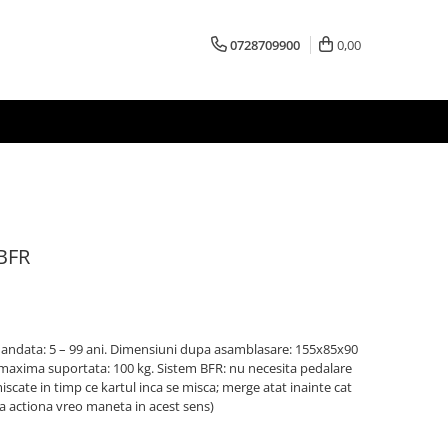
0728709900
0,00
 BFR
ndata: 5 – 99 ani. Dimensiuni dupa asamblasare: 155x85x90
 maxima suportata: 100 kg. Sistem BFR: nu necesita pedalare
cate in timp ce kartul inca se misca; merge atat inainte cat
a a actiona vreo maneta in acest sens)