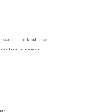
scate in timp ce kartul inca se
ara a actiona vreo maneta in
uri"