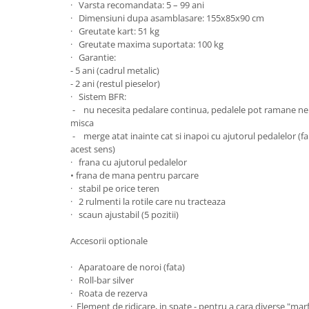
Lenjerii patut 140 x 70 cm
· Varsta recomandata: 5 – 99 ani
· Dimensiuni dupa asamblasare: 155x85x90 cm
Lenjerie patuturi tineret
· Greutate kart: 51 kg
Baldachin patut
· Greutate maxima suportata: 100 kg
· Garantie:
Paturici copii
- 5 ani (cadrul metalic)
Perne copii si mamici
- 2 ani (restul pieselor)
Protectii saltea
· Sistem BFR:
- nu necesita pedalare continua, pedalele pot ramane nemi
Comode copii
misca
Bariere de protectie pat
- merge atat inainte cat si inapoi cu ajutorul pedalelor (f
acest sens)
Porti de siguranta
· frana cu ajutorul pedalelor
• frana de mana pentru parcare
Dulap si cutii jucarii
· stabil pe orice teren
Sac de dormit copii
· 2 rulmenti la rotile care nu tracteaza
· scaun ajustabil (5 pozitii)
Fotolii copii
Leagane & balansoare & sezlonguri
Accesorii optionale
Covorase de joaca
· Aparatoare de noroi (fata)
· Roll-bar silver
Carusele patut
· Roata de rezerva
Lampi de veghe
· Element de ridicare, in spate - pentru a cara diverse "marf