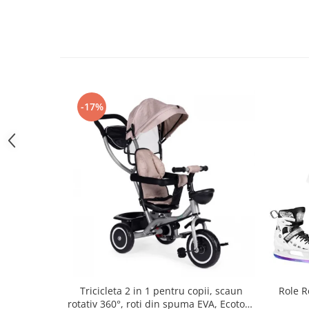
Triciclete copii si adulti
Trotinete copii si adulti
Biciclete fara pedale
Masinute fara pedale
Karturi si masinute cu pedale
-17%
Role copii si adulti
Masinute si motociclete electrice
Marsupii
Premergatoare
Skateboard
Scaune de biciclete copii
Baita, Igiena, Siguranta
Baie
Lenjerie mamici
Tricicleta 2 in 1 pentru copii, scaun
Role R
Olite
rotativ 360°, roti din spuma EVA, Ecotoys