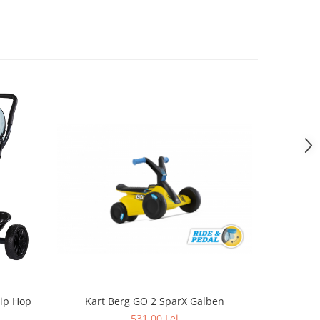
Hip Hop
Kart Berg GO 2 SparX Galben
K
531,00 Lei