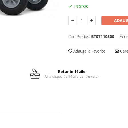
IN STOC
ADAUG
Cod Produs:
BT07110500
Ai n
Adauga la Favorite
Cere 
Retur in 14 zile
Ai la dispozitie 14 zile pentru retur