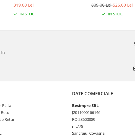
319,00 Lei
809,00 Lei
526,00 Lei
IN STOC
IN STOC
dia
DATE COMERCIALE
 Plata
Besimpro SRL
e Retur
J2011000166146
de Retur
RO 28600889
nr.778
L
Sancraiu, Covasna