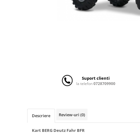
Scaune auto copii
Camera copilului
Patuturi copii
Patuturi lemn pana la 120 x 60 cm
Patuturi lemn 140 x 70 cm
Patuturi lemn 160 x 80 cm
Pat tineret
Patuturi pliabile si tarcuri de joaca
Saltele patut copii
Suport clienti
Saltele mici
la telefon
0728709900
Saltele de la 120 x 60 cm
Saltele de la 140 x 70 cm
Saltele 127 x 63 cm
Review-uri
(0)
Descriere
Saltele de la 160 x 80 cm
Lenjerii patuturi
Kart BERG Deutz Fahr BFR
Lenjerii patut 120 x 60 cm