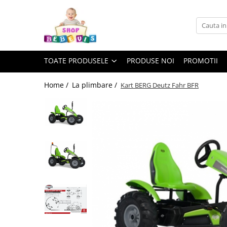
Toate Produsele
Carucioare copii
TOATE PRODUSELE
PRODUSE NOI
PROMOTII
Carucioare copii sport
Carucioare copii 2in1
Home /
La plimbare /
Kart BERG Deutz Fahr BFR
Carucioare copii 3in1
Carucioare gemeni
Accesorii carucioare copii
Genti mamici
Huse ploaie si antiinsecte
Saci si invelitoare
Adaptoare
Umbrele carucioare
Accesorii diverse carucioare
Landouri pentru bebelusi