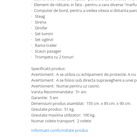
· Element de ridicare, in fata - pentru a cara diverse "marfu
Mobilier Birou
· Computer de bord, pentru a vedea viteza si distanta par
· Steag
Saltele de infasat
· Sirena
Scaun masa copii
· Girofar
· Set lumini
La plimbare
· Set oglinzi
Biciclete
· Rama trailer
· Scaun pasager
Biciclete copii cu roti 10 inch (2-4
· Trompeta cu 2 tonuri
ani)
Biciclete copii cu roti 12 inch (3-6
Specificatii produs:
ani)
Avertisment: A se utiliza cu echipament de protectie. A nu se
Biciclete copii cu roti 14 inch (3-7
Avertisment: A se folosi sub directa supraveghere a unei 
ani)
Avertisment: Numai pentru uz casnic.
Varsta Recommandata: 5+ ani
Biciclete copii cu roti 16 inch (4-9
Garantie: 5 ani
ani)
Dimensiuni produs asamblat: 155 cm. x 85 cm. x 90 cm.
Biciclete copii cu roti 20 inch
Greutate produs: 51 kg.
Greutate maxima utilizator: 100 kg.
Biciclete cu roti 24 inch
Numar colete transport: 2 colete
Biciclete cu roti 26 inch
Informatii conformitate produs
Biciclete cu roti 27 inch