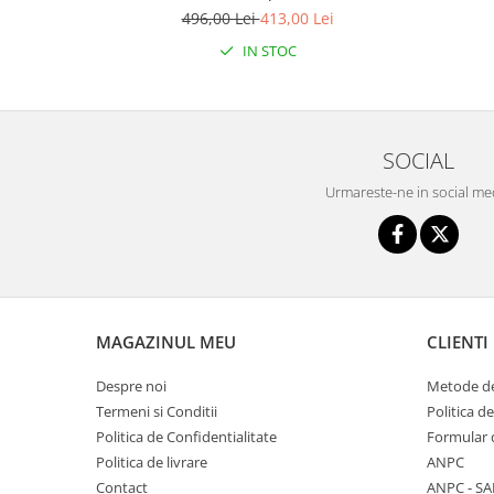
WQL-066-52
496,00 Lei
413,00 Lei
Seturi de hranire
IN STOC
Joaca si sport exterior
Trambuline
Centre de joaca exterior
Patine de gheata
SOCIAL
Patine gheata reglabile
Urmareste-ne in social me
Patine gheata fixe
Corturi si casute copii
Baschet
SANIUTE
MAGAZINUL MEU
CLIENTI
Mese de Tenis
Articole de plaja
Despre noi
Metode de
Termeni si Conditii
Politica d
Jucarii pentru copii
Politica de Confidentialitate
Formular 
Aparate fitness
Politica de livrare
ANPC
Benzi de Alergare
Contact
ANPC - SA