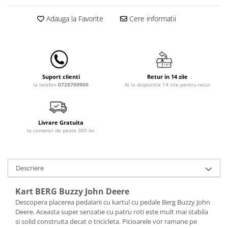
Lenjerii patut 140 x 70 cm
Lenjerie patuturi tineret
Adauga la Favorite
Cere informatii
Baldachin patut
Paturici copii
Perne copii si mamici
Protectii saltea
Retur in 14 zile
Suport clienti
Comode copii
Ai la dispozitie 14 zile pentru retur
la telefon
0728709900
Bariere de protectie pat
Porti de siguranta
Livrare Gratuita
Dulap si cutii jucarii
la comenzi de peste 300 lei
Sac de dormit copii
Fotolii copii
Descriere
Leagane & balansoare & sezlonguri
Kart BERG Buzzy John Deere
Covorase de joaca
Descopera placerea pedalarii cu kartul cu pedale Berg Buzzy John
Carusele patut
Deere. Aceasta super senzatie cu patru roti este mult mai stabila
si solid construita decat o tricicleta. Picioarele vor ramane pe
Lampi de veghe