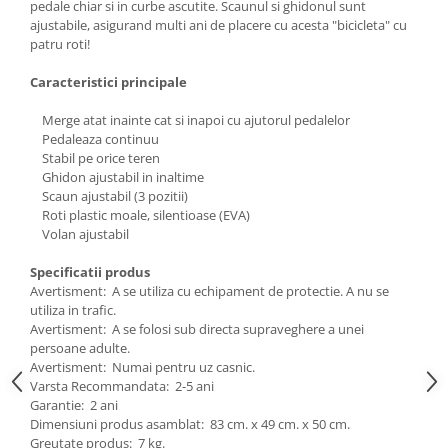
pedale chiar si in curbe ascutite. Scaunul si ghidonul sunt
Mobilier Birou
ajustabile, asigurand multi ani de placere cu acesta "bicicleta" cu
patru roti!
Saltele de infasat
Caracteristici principale
Scaun masa copii
La plimbare
Merge atat inainte cat si inapoi cu ajutorul pedalelor
Biciclete
Pedaleaza continuu
Stabil pe orice teren
Biciclete copii cu roti 10 inch (2-4
Ghidon ajustabil in inaltime
ani)
Scaun ajustabil (3 pozitii)
Biciclete copii cu roti 12 inch (3-6
Roti plastic moale, silentioase (EVA)
ani)
Volan ajustabil
Biciclete copii cu roti 14 inch (3-7
Specificatii produs
ani)
Avertisment: A se utiliza cu echipament de protectie. A nu se
Biciclete copii cu roti 16 inch (4-9
utiliza in trafic.
ani)
Avertisment: A se folosi sub directa supraveghere a unei
persoane adulte.
Biciclete copii cu roti 20 inch
Avertisment: Numai pentru uz casnic.
Biciclete cu roti 24 inch
Varsta Recommandata: 2-5 ani
Biciclete cu roti 26 inch
Garantie: 2 ani
Dimensiuni produs asamblat: 83 cm. x 49 cm. x 50 cm.
Biciclete cu roti 27 inch
Greutate produs: 7 kg.