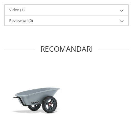
Seturi de hranire
Video
(1)
Joaca si sport exterior
Review-uri
(0)
Trambuline
Centre de joaca exterior
Patine de gheata
RECOMANDARI
Patine gheata reglabile
Patine gheata fixe
Corturi si casute copii
Baschet
SANIUTE
Mese de Tenis
Articole de plaja
Jucarii pentru copii
Aparate fitness
Benzi de Alergare