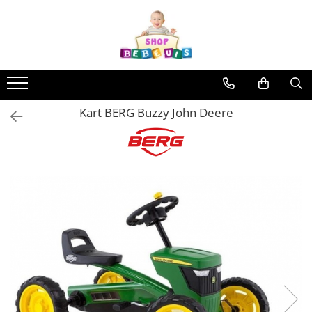
Toate Produsele
Carucioare copii
Carucioare copii sport
Kart BERG Buzzy John Deere
Carucioare copii 2in1
Carucioare copii 3in1
Carucioare gemeni
Accesorii carucioare copii
Genti mamici
Huse ploaie si antiinsecte
Saci si invelitoare
Adaptoare
Umbrele carucioare
Accesorii diverse carucioare
Landouri pentru bebelusi