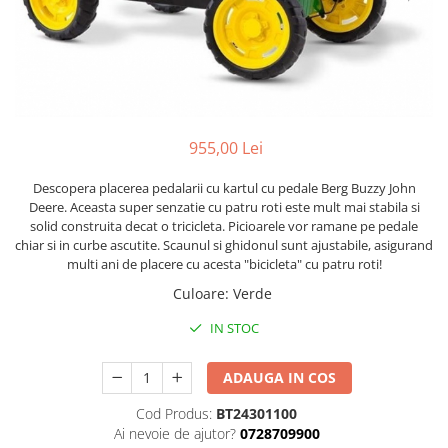
Scaune auto copii
Camera copilului
Patuturi copii
Patuturi lemn pana la 120 x 60 cm
Patuturi lemn 140 x 70 cm
955,00 Lei
Patuturi lemn 160 x 80 cm
Pat tineret
Descopera placerea pedalarii cu kartul cu pedale Berg Buzzy John
Deere. Aceasta super senzatie cu patru roti este mult mai stabila si
Patuturi pliabile si tarcuri de joaca
solid construita decat o tricicleta. Picioarele vor ramane pe pedale
Saltele patut copii
chiar si in curbe ascutite. Scaunul si ghidonul sunt ajustabile, asigurand
multi ani de placere cu acesta "bicicleta" cu patru roti!
Saltele mici
Saltele de la 120 x 60 cm
Culoare
:
Verde
Saltele de la 140 x 70 cm
IN STOC
Saltele 127 x 63 cm
Saltele de la 160 x 80 cm
ADAUGA IN COS
Lenjerii patuturi
Cod Produs:
BT24301100
Lenjerii patut 120 x 60 cm
Ai nevoie de ajutor?
0728709900