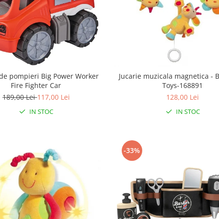
de pompieri Big Power Worker
Jucarie muzicala magnetica - B
Fire Fighter Car
Toys-168891
189,00 Lei
117,00 Lei
128,00 Lei
IN STOC
IN STOC
-33%