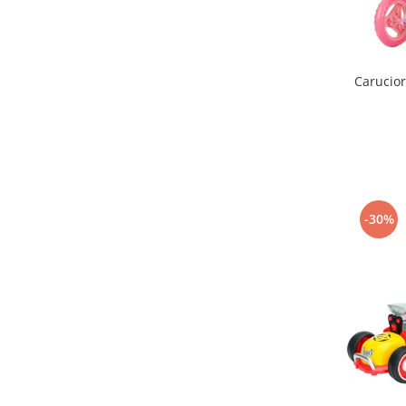
Seturi de hranire
Joaca si sport exterior
Trambuline
Carucior
Centre de joaca exterior
Patine de gheata
Patine gheata reglabile
Patine gheata fixe
Corturi si casute copii
-30%
Baschet
SANIUTE
Mese de Tenis
Articole de plaja
Jucarii pentru copii
Aparate fitness
Benzi de Alergare