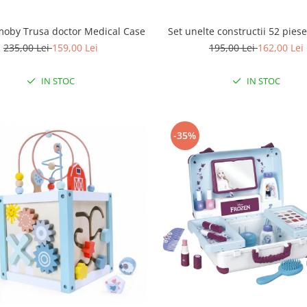
moby Trusa doctor Medical Case
Set unelte constructii 52 pies
235,00 Lei
159,00 Lei
195,00 Lei
162,00 Lei
IN STOC
IN STOC
-35%