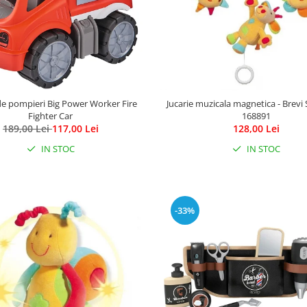
e pompieri Big Power Worker Fire
Jucarie muzicala magnetica - Brevi 
Fighter Car
168891
189,00 Lei
117,00 Lei
128,00 Lei
IN STOC
IN STOC
-33%