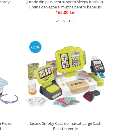
Ecotoys
Jucarie din plus pentru somn Sleepy Koala, cu
lumina de veghe si muzica pentru bebelusi,
0+ luni, Reer 52451
163,00 Lei
IN STOC
-35%
a Frozen
Jucarie Smoby Casa de marcat Large Cash
i
Register verde