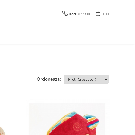
0728709900
0,00
Ordoneaza: