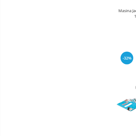
Aparate Vibromasaj si accesorii
Masina Ja
masaj
Box
Bare - Discuri - Greutati
Saltele si Covoare sport Fitness
sau Yoga
Alte Sporturi
-32%
Mingi fitness si medicinale
Scara antrenament
Incalzitoare si sterilizatoare
biberoane bebe
Umidificatoare electrice aer
Cantare bebelusi si adulti
Interfoane bebelusi
Aparate aerosoli