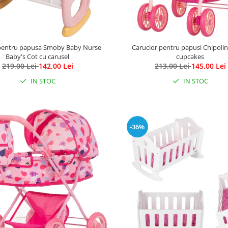
pentru papusa Smoby Baby Nurse
Carucior pentru papusi Chipolin
Baby's Cot cu carusel
cupcakes
219,00 Lei
142,00 Lei
213,00 Lei
145,00 Lei
IN STOC
IN STOC
-36%