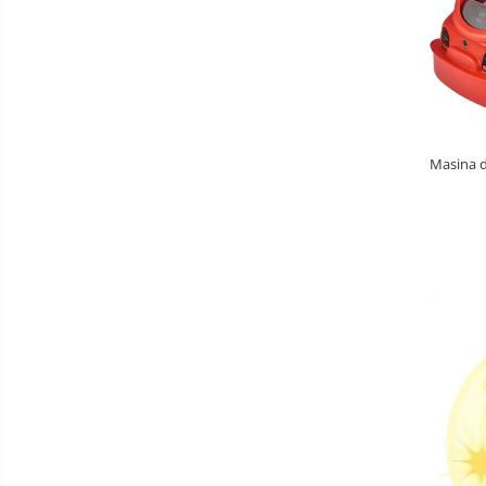
Baldachin patut
Paturici copii
Perne copii si mamici
Protectii saltea
Comode copii
Masina d
Bariere de protectie pat
Porti de siguranta
Dulap si cutii jucarii
Sac de dormit copii
Fotolii copii
Leagane & balansoare & sezlonguri
Covorase de joaca
Carusele patut
Lampi de veghe
Mobilier Birou