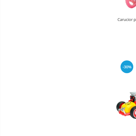
Patine de gheata
Patine gheata reglabile
Carucior 
Patine gheata fixe
Corturi si casute copii
Baschet
SANIUTE
Mese de Tenis
-30%
Articole de plaja
Benzi de Alergare
Biciclete Fitness
Steppere Fitness
Aparate Fitness Multifunctionale
Biciclete Eliptice
Aparate Fitness de Vaslit
Banci forta multifunctionale