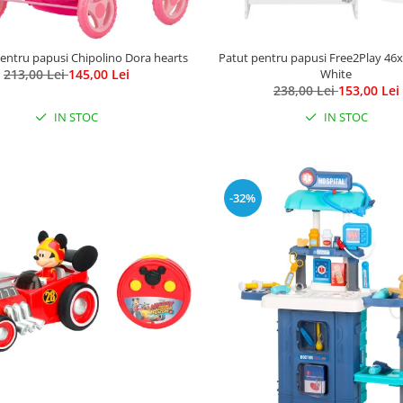
pentru papusi Chipolino Dora hearts
Patut pentru papusi Free2Play 46
213,00 Lei
145,00 Lei
White
238,00 Lei
153,00 Lei
IN STOC
IN STOC
-32%