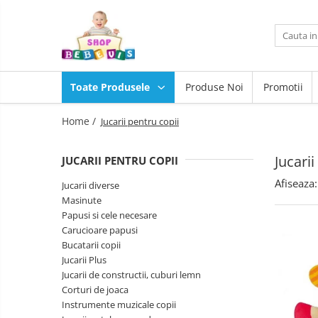
Toate Produsele
Carucioare copii
Toate Produsele
Produse Noi
Promotii
Carucioare copii sport
Scaune
auto
Carucioare copii 2in1
Home /
Jucarii pentru copii
copii
Camera
Carucioare copii 3in1
copilului
Jucarii
JUCARII PENTRU COPII
Scaun
Carucioare gemeni
masa
Afiseaza:
Accesorii carucioare copii
Jucarii diverse
copii
La
Masinute
Genti mamici
plimbare
Papusi si cele necesare
Huse ploaie si antiinsecte
Baita,
Carucioare papusi
Igiena,
Saci si invelitoare
Bucatarii copii
Siguranta
Joaca
Jucarii Plus
Adaptoare
si
Jucarii de constructii, cuburi lemn
Umbrele carucioare
sport
Corturi de joaca
Jucarii
Accesorii diverse carucioare
exterior
Instrumente muzicale copii
pentru