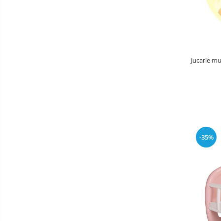
Saltele de infasat
Biciclete
Biciclete copii cu roti 10 inch (2-4
ani)
Jucarie mu
Biciclete copii cu roti 12 inch (3-6
ani)
Biciclete copii cu roti 14 inch (3-7
ani)
Biciclete copii cu roti 16 inch (4-9
ani)
Biciclete copii cu roti 20 inch
-35%
Biciclete cu roti 24 inch
Biciclete cu roti 26 inch
Biciclete cu roti 27 inch
Triciclete copii si adulti
Trotinete copii si adulti
Biciclete fara pedale