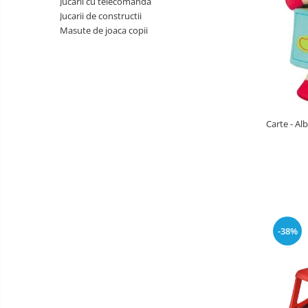
Jucarii cu telecomanda
copii
Landouri pentru bebelusi
Jucarii de constructii
Patuturi copii
Masute de joaca copii
Patuturi lemn pana la 120 x 60 cm
Patuturi lemn 140 x 70 cm
Patuturi lemn 160 x 80 cm
Pat tineret
Patuturi pliabile si tarcuri de joaca
Carte - Al
Saltele patut copii
Saltele mici
Saltele de la 120 x 60 cm
Saltele de la 140 x 70 cm
Saltele 127 x 63 cm
Saltele de la 160 x 80 cm
-38%
Lenjerii patuturi
Lenjerii patut 120 x 60 cm
Lenjerii patut 140 x 70 cm
Lenjerie patuturi tineret