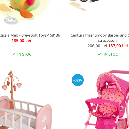
zicala Melc - Brevi Soft Toys-168136
Centura frizer Smoby Barber and 
135,00 Lei
cu accesorii
206,00 Lei
137,00 Lei
IN STOC
IN STOC
-32%