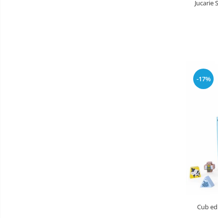
Jucarie
Aparate diverse
Aspirator nazal
Pompe san
Robot de bucatarie
Tensiometre
-17%
Termometre camera si baie
Termometre copii si bebe
Cub ed