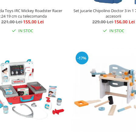
da Toys IRC Mickey Roadster Racer
Set jucarie Chipolino Doctor 3 in 1
1:24 19 cm cu telecomanda
accesorii
221,00 Lei
155,00 Lei
229,00 Lei
156,00 Lei
IN STOC
IN STOC
-17%