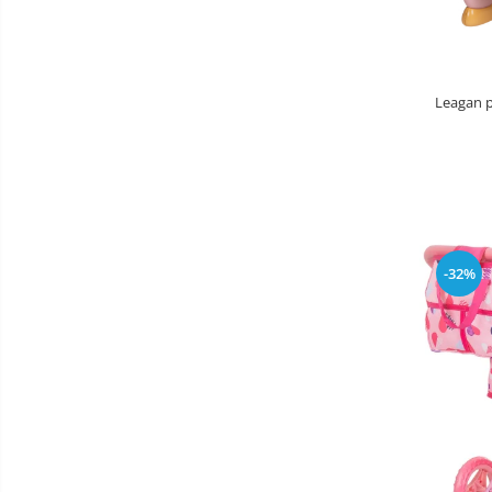
Masinute fara pedale
Karturi si masinute cu pedale
Role copii si adulti
Leagan 
Masinute si motociclete electrice
Marsupii
Premergatoare
Skateboard
Scaune de biciclete copii
-32%
Baie
Aparate
fitness
Lenjerie mamici
Interfoane,
Olite
Sterilizatoare,
Electronice
Seturi de hranire
diverse
Trambuline
Centre de joaca exterior