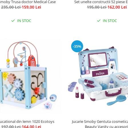
 Smoby Trusa doctor Medical Case
Set unelte constructii 52 piese 
235,00 Lei
159,00 Lei
195,00 Lei
162,00 Lei
IN STOC
IN STOC
-35%
ucational din lemn 1020 Ecotoys
Jucarie Smoby Gentuta cosmetic
197,00 Lei
164,00 Lei
Beauty Vanity cu accesori