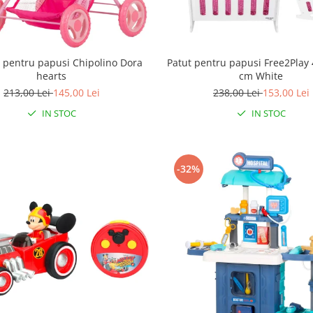
 pentru papusi Chipolino Dora
Patut pentru papusi Free2Play
hearts
cm White
213,00 Lei
145,00 Lei
238,00 Lei
153,00 Lei
IN STOC
IN STOC
-32%