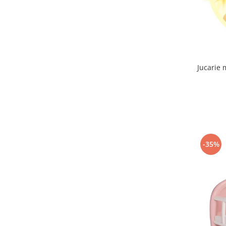
Mobilier Birou
Saltele de infasat
Scaun masa copii
La plimbare
Jucarie 
Biciclete
Biciclete copii cu roti 10 inch (2-4
ani)
Biciclete copii cu roti 12 inch (3-6
ani)
Biciclete copii cu roti 14 inch (3-7
ani)
-35%
Biciclete copii cu roti 16 inch (4-9
ani)
Biciclete copii cu roti 20 inch
Biciclete cu roti 24 inch
Biciclete cu roti 26 inch
Biciclete cu roti 27 inch