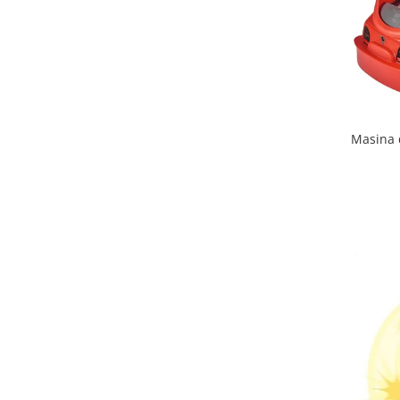
Lenjerii patut 140 x 70 cm
Lenjerie patuturi tineret
Baldachin patut
Paturici copii
Perne copii si mamici
Protectii saltea
Masina 
Comode copii
Bariere de protectie pat
Porti de siguranta
Dulap si cutii jucarii
Sac de dormit copii
Fotolii copii
Leagane & balansoare & sezlonguri
Covorase de joaca
Carusele patut
Lampi de veghe