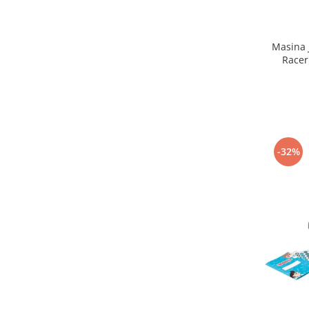
Biciclete Fitness
Steppere Fitness
Masina 
Aparate Fitness Multifunctionale
Racer
Biciclete Eliptice
Aparate Fitness de Vaslit
Banci forta multifunctionale
Aparate Vibromasaj si accesorii
masaj
-32%
Box
Bare - Discuri - Greutati
Saltele si Covoare sport Fitness
sau Yoga
Alte Sporturi
Mingi fitness si medicinale
Scara antrenament