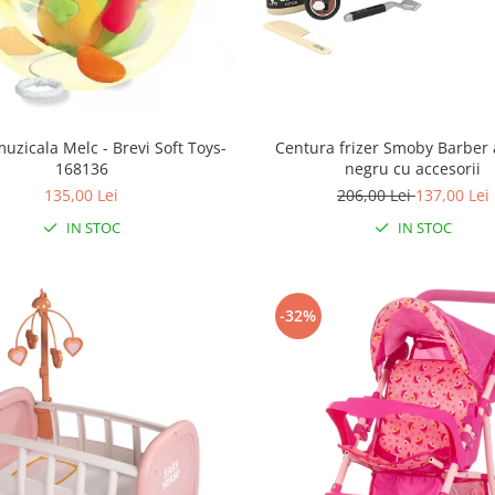
muzicala Melc - Brevi Soft Toys-
Centura frizer Smoby Barber
168136
negru cu accesorii
135,00 Lei
206,00 Lei
137,00 Lei
IN STOC
IN STOC
-32%