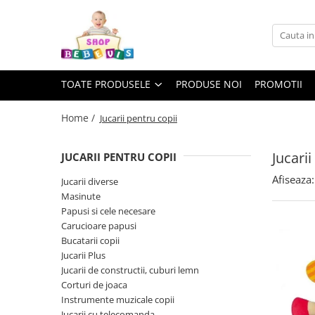
Toate Produsele
Carucioare copii
TOATE PRODUSELE
PRODUSE NOI
PROMOTII
Carucioare copii sport
Carucioare copii 2in1
Home /
Jucarii pentru copii
Carucioare copii 3in1
Jucarii
JUCARII PENTRU COPII
Carucioare gemeni
Afiseaza:
Accesorii carucioare copii
Jucarii diverse
Masinute
Genti mamici
Papusi si cele necesare
Huse ploaie si antiinsecte
Carucioare papusi
Saci si invelitoare
Bucatarii copii
Jucarii Plus
Adaptoare
Jucarii de constructii, cuburi lemn
Umbrele carucioare
Corturi de joaca
Accesorii diverse carucioare
Instrumente muzicale copii
Landouri pentru bebelusi
Jucarii cu telecomanda