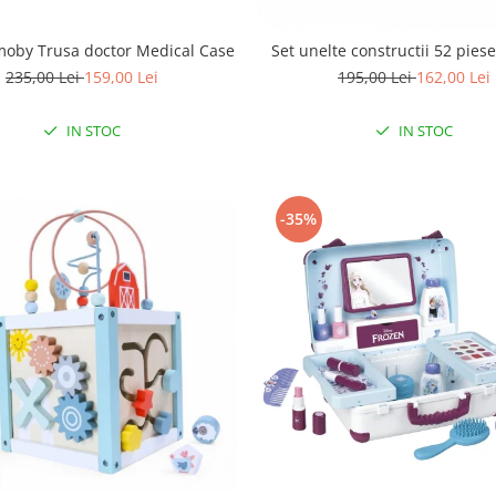
moby Trusa doctor Medical Case
Set unelte constructii 52 pies
235,00 Lei
159,00 Lei
195,00 Lei
162,00 Lei
IN STOC
IN STOC
-35%