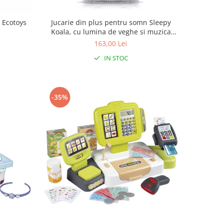
e Ecotoys
Jucarie din plus pentru somn Sleepy
Koala, cu lumina de veghe si muzica
pentru bebelusi, 0+ luni, Reer 52451
163,00 Lei
IN STOC
-35%