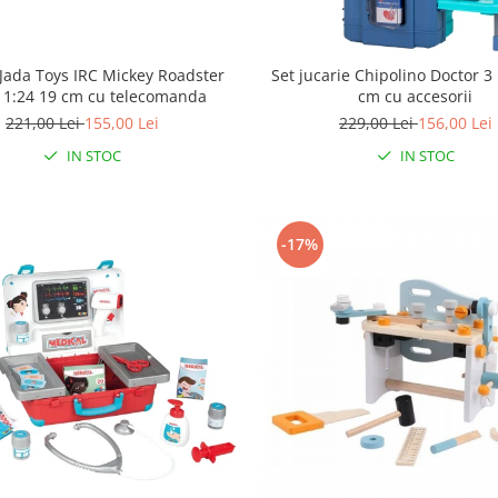
Jada Toys IRC Mickey Roadster
Set jucarie Chipolino Doctor 3 
 1:24 19 cm cu telecomanda
cm cu accesorii
221,00 Lei
155,00 Lei
229,00 Lei
156,00 Lei
IN STOC
IN STOC
-17%