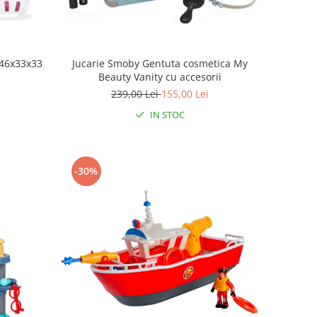
 46x33x33
Jucarie Smoby Gentuta cosmetica My
Beauty Vanity cu accesorii
239,00 Lei
155,00 Lei
IN STOC
-30%