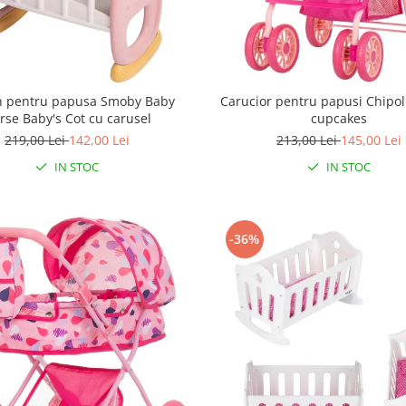
n pentru papusa Smoby Baby
Carucior pentru papusi Chipol
rse Baby's Cot cu carusel
cupcakes
219,00 Lei
142,00 Lei
213,00 Lei
145,00 Lei
IN STOC
IN STOC
-36%