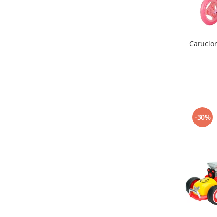
Seturi de hranire
Joaca si sport exterior
Trambuline
Carucior
Centre de joaca exterior
Patine de gheata
Patine gheata reglabile
Patine gheata fixe
Corturi si casute copii
-30%
Baschet
SANIUTE
Mese de Tenis
Articole de plaja
Jucarii pentru copii
Aparate fitness
Benzi de Alergare