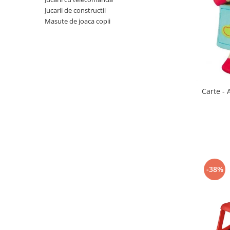
Jucarii de constructii
Scaune auto copii
Masute de joaca copii
Camera copilului
Patuturi copii
Patuturi lemn pana la 120 x 60 cm
Patuturi lemn 140 x 70 cm
Patuturi lemn 160 x 80 cm
Carte - 
Pat tineret
Patuturi pliabile si tarcuri de joaca
Saltele patut copii
Saltele mici
Saltele de la 120 x 60 cm
Saltele de la 140 x 70 cm
-38%
Saltele 127 x 63 cm
Saltele de la 160 x 80 cm
Lenjerii patuturi
Lenjerii patut 120 x 60 cm