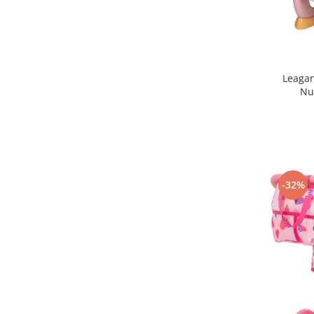
Triciclete copii si adulti
Trotinete copii si adulti
Biciclete fara pedale
Masinute fara pedale
Leaga
Nu
Karturi si masinute cu pedale
Role copii si adulti
Masinute si motociclete electrice
Marsupii
Premergatoare
-32%
Skateboard
Scaune de biciclete copii
Baita, Igiena, Siguranta
Baie
Lenjerie mamici
Olite