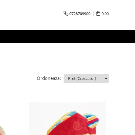
0728709900
0,00
Ordoneaza: