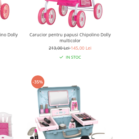
ino Dolly
Carucior pentru papusi Chipolino Dolly
multicolor
213,00 Lei
145,00 Lei
IN STOC
-35%