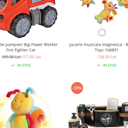
de pompieri Big Power Worker
Jucarie muzicala magnetica - B
Fire Fighter Car
Toys-168891
189,00 Lei
117,00 Lei
128,00 Lei
IN STOC
IN STOC
-33%