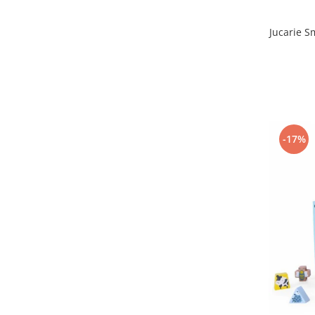
Interfoane, Sterilizatoare,
Electronice diverse
Jucarie S
Incalzitoare si sterilizatoare
biberoane bebe
Umidificatoare electrice aer
Cantare bebelusi si adulti
Interfoane bebelusi
-17%
Aparate aerosoli
Aparate diverse
Aspirator nazal
Pompe san
Robot de bucatarie
Tensiometre
Termometre camera si baie
Termometre copii si bebe