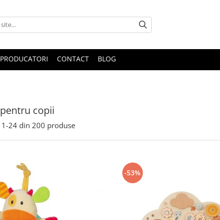
PRODUCATORI
CONTACT
BLOG
 pentru copii
1-
24
din
200
produse
-53%