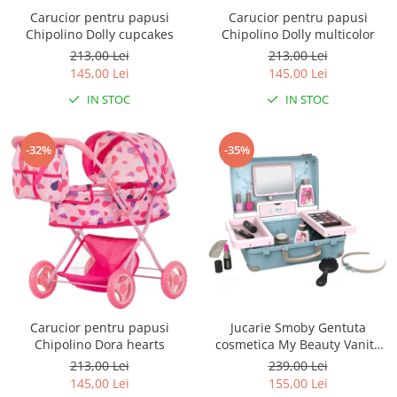
Carucior pentru papusi
Carucior pentru papusi
Seturi de hranire
Chipolino Dolly cupcakes
Chipolino Dolly multicolor
Joaca si sport exterior
213,00 Lei
213,00 Lei
Trambuline
145,00 Lei
145,00 Lei
Centre de joaca exterior
IN STOC
IN STOC
Patine de gheata
-32%
-35%
Patine gheata reglabile
Patine gheata fixe
Corturi si casute copii
Baschet
SANIUTE
Mese de Tenis
Articole de plaja
Carucior pentru papusi
Jucarie Smoby Gentuta
Jucarii pentru copii
Chipolino Dora hearts
cosmetica My Beauty Vanity
Aparate fitness
cu accesorii
213,00 Lei
239,00 Lei
Benzi de Alergare
145,00 Lei
155,00 Lei