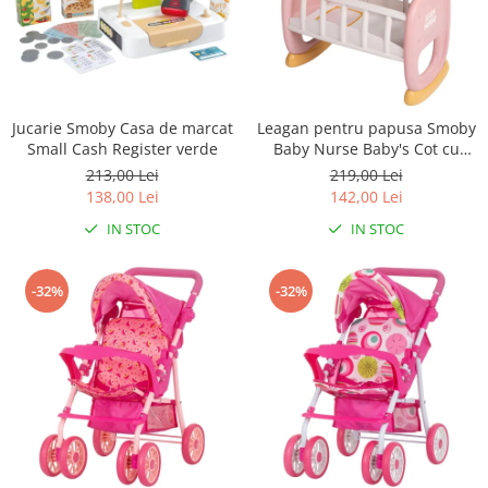
Triciclete copii si adulti
Trotinete copii si adulti
Biciclete fara pedale
Masinute fara pedale
Jucarie Smoby Casa de marcat
Leagan pentru papusa Smoby
Karturi si masinute cu pedale
Small Cash Register verde
Baby Nurse Baby's Cot cu
carusel
213,00 Lei
219,00 Lei
Role copii si adulti
138,00 Lei
142,00 Lei
Masinute si motociclete electrice
IN STOC
IN STOC
Marsupii
Premergatoare
-32%
-32%
Skateboard
Scaune de biciclete copii
Baita, Igiena, Siguranta
Baie
Lenjerie mamici
Olite