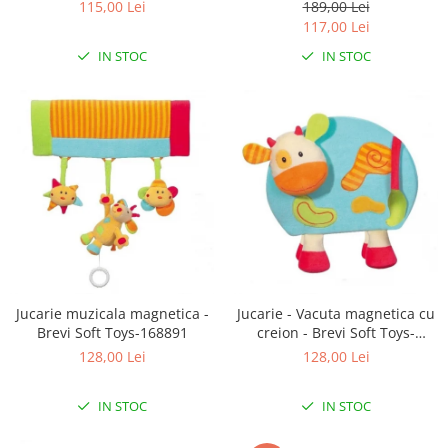
Lenjerii patut 140 x 70 cm
115,00 Lei
189,00 Lei
117,00 Lei
Lenjerie patuturi tineret
IN STOC
IN STOC
Baldachin patut
Paturici copii
Perne copii si mamici
Protectii saltea
Comode copii
Bariere de protectie pat
Porti de siguranta
Dulap si cutii jucarii
Sac de dormit copii
Jucarie muzicala magnetica -
Jucarie - Vacuta magnetica cu
Fotolii copii
Brevi Soft Toys-168891
creion - Brevi Soft Toys-
Leagane & balansoare & sezlonguri
168907
128,00 Lei
128,00 Lei
Covorase de joaca
IN STOC
IN STOC
Carusele patut
Lampi de veghe