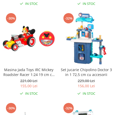
Biciclete Fitness
IN STOC
IN STOC
Steppere Fitness
-30%
-32%
Aparate Fitness Multifunctionale
Biciclete Eliptice
Aparate Fitness de Vaslit
Banci forta multifunctionale
Aparate Vibromasaj si accesorii
masaj
Box
Masina Jada Toys IRC Mickey
Set jucarie Chipolino Doctor 3
Bare - Discuri - Greutati
Roadster Racer 1:24 19 cm cu
in 1 72,5 cm cu accesorii
telecomanda
Saltele si Covoare sport Fitness
221,00 Lei
229,00 Lei
sau Yoga
155,00 Lei
156,00 Lei
Alte Sporturi
IN STOC
IN STOC
Mingi fitness si medicinale
-30%
-32%
Scara antrenament