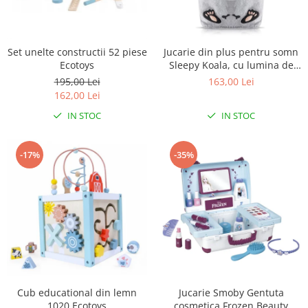
Set unelte constructii 52 piese
Jucarie din plus pentru somn
Ecotoys
Sleepy Koala, cu lumina de
veghe si muzica pentru
195,00 Lei
163,00 Lei
bebelusi, 0+ luni, Reer 52451
162,00 Lei
IN STOC
IN STOC
-17%
-35%
Cub educational din lemn
Jucarie Smoby Gentuta
1020 Ecotoys
cosmetica Frozen Beauty