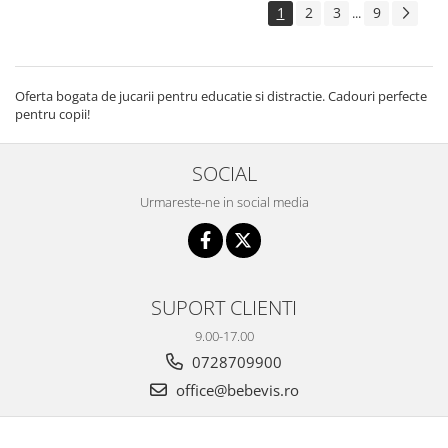
1
2
3
9
...
Oferta bogata de jucarii pentru educatie si distractie. Cadouri perfecte
pentru copii!
SOCIAL
Urmareste-ne in social media
SUPORT CLIENTI
9.00-17.00
0728709900
office@bebevis.ro