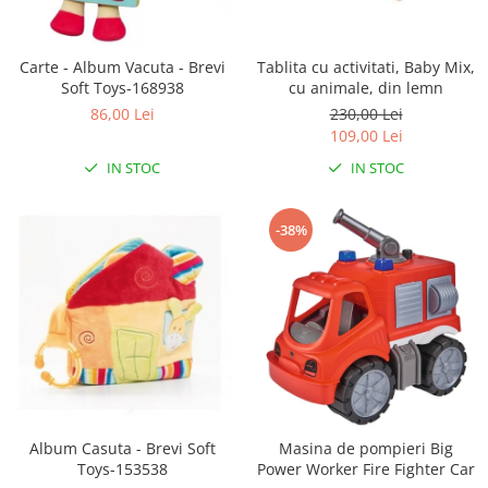
Scaune auto copii
Camera copilului
Carte - Album Vacuta - Brevi
Tablita cu activitati, Baby Mix,
Patuturi copii
Soft Toys-168938
cu animale, din lemn
86,00 Lei
230,00 Lei
Patuturi lemn pana la 120 x 60 cm
109,00 Lei
Patuturi lemn 140 x 70 cm
IN STOC
IN STOC
Patuturi lemn 160 x 80 cm
Pat tineret
Patuturi pliabile si tarcuri de joaca
-38%
Saltele patut copii
Saltele mici
Saltele de la 120 x 60 cm
Saltele de la 140 x 70 cm
Saltele 127 x 63 cm
Saltele de la 160 x 80 cm
Lenjerii patuturi
Album Casuta - Brevi Soft
Masina de pompieri Big
Lenjerii patut 120 x 60 cm
Toys-153538
Power Worker Fire Fighter Car