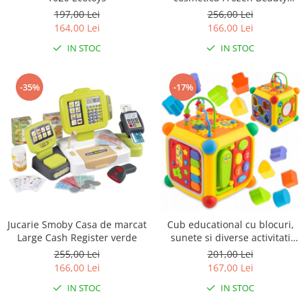
Vanity cu accesorii
197,00 Lei
256,00 Lei
164,00 Lei
166,00 Lei
IN STOC
IN STOC
-35%
-17%
Jucarie Smoby Casa de marcat
Cub educational cu blocuri,
Large Cash Register verde
sunete si diverse activitati
Ricokids RK-747
255,00 Lei
201,00 Lei
166,00 Lei
167,00 Lei
IN STOC
IN STOC