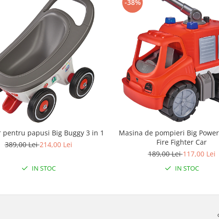
-38%
 pentru papusi Big Buggy 3 in 1
Masina de pompieri Big Powe
Fire Fighter Car
389,00 Lei
214,00 Lei
189,00 Lei
117,00 Lei
IN STOC
IN STOC