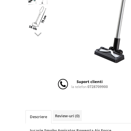
Scaune auto copii
Camera copilului
Patuturi copii
Patuturi lemn pana la 120 x 60 cm
Patuturi lemn 140 x 70 cm
Patuturi lemn 160 x 80 cm
Pat tineret
Patuturi pliabile si tarcuri de joaca
Saltele patut copii
Saltele mici
Suport clienti
Saltele de la 120 x 60 cm
la telefon
0728709900
Saltele de la 140 x 70 cm
Saltele 127 x 63 cm
Saltele de la 160 x 80 cm
Lenjerii patuturi
Review-uri
(0)
Descriere
Lenjerii patut 120 x 60 cm
Jucarie Smoby Aspirator Rowenta Air Force