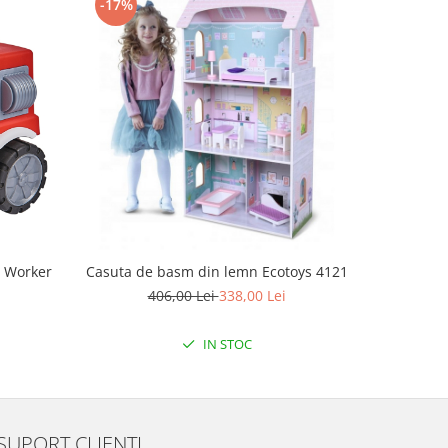
-17%
-17%
r Worker
Casuta de basm din lemn Ecotoys 4121
Casuta d
406,00 Lei
338,00 Lei
8
IN STOC
SUPORT CLIENTI