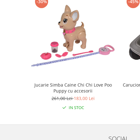
-30%
-45%
Mobilier Birou
Saltele de infasat
Scaun masa copii
La plimbare
Biciclete
Biciclete copii cu roti 10 inch (2-4
ani)
Biciclete copii cu roti 12 inch (3-6
ani)
Biciclete copii cu roti 14 inch (3-7
Jucarie Simba Caine Chi Chi Love Poo
Carucior
ani)
Puppy cu accesorii
Biciclete copii cu roti 16 inch (4-9
261,00 Lei
183,00 Lei
ani)
IN STOC
Biciclete copii cu roti 20 inch
Biciclete cu roti 24 inch
Biciclete cu roti 26 inch
Biciclete cu roti 27 inch
SOCIAL