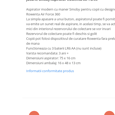
Lenjerii patut 140 x 70 cm
Lenjerie patuturi tineret
Aspirator modern cu maner Smoby pentru copii cu designul 
Rowenta Air Force 360
Baldachin patut
La simpla apasare a unui buton, aspiratorul poate fi pornit
Paturici copii
va emite un sunet real de aspirare, in acelasi timp, se va act
Perne copii si mamici
mici din interiorul rezervorului de colectare se vor invari
Rezervorul de colectare poate fi deschis si golit
Protectii saltea
Copiii pot folosi dispozitivul de curatare Rowenta fara pre
Comode copii
de mana
Functioneaza cu 3 baterii LR6 AA (nu sunt incluse)
Bariere de protectie pat
Varsta recomandata: 3 ani +
Porti de siguranta
Dimensiuni aspirator: 75 x 16 cm
Dimensiuni ambalaj: 16 x 48 x 13 cm
Dulap si cutii jucarii
Informatii conformitate produs
Sac de dormit copii
Fotolii copii
Leagane & balansoare & sezlonguri
Covorase de joaca
Carusele patut
Lampi de veghe