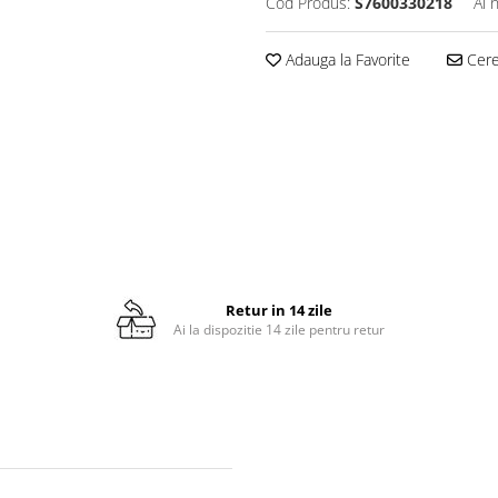
Cod Produs:
S7600330218
Ai 
Adauga la Favorite
Cere 
Retur in 14 zile
Ai la dispozitie 14 zile pentru retur