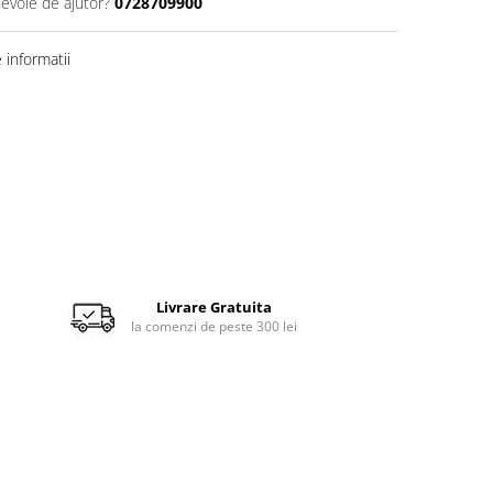
nevoie de ajutor?
0728709900
informatii
Livrare Gratuita
la comenzi de peste 300 lei