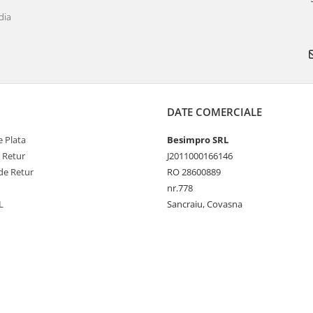
dia
DATE COMERCIALE
 Plata
Besimpro SRL
e Retur
J2011000166146
de Retur
RO 28600889
nr.778
L
Sancraiu, Covasna