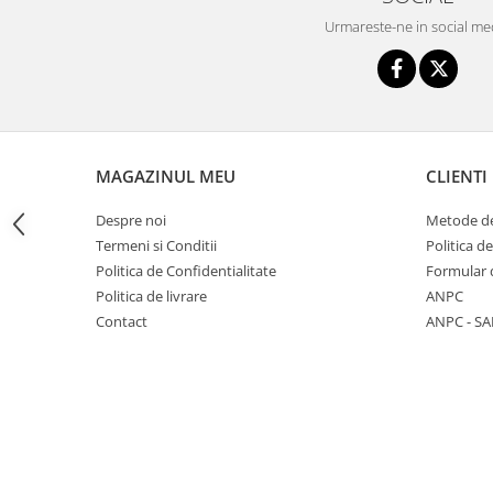
Triciclete copii si adulti
Urmareste-ne in social me
Trotinete copii si adulti
Biciclete fara pedale
Masinute fara pedale
Karturi si masinute cu pedale
MAGAZINUL MEU
CLIENTI
Role copii si adulti
Masinute si motociclete electrice
Despre noi
Metode de
Termeni si Conditii
Politica d
Marsupii
Politica de Confidentialitate
Formular 
Premergatoare
Politica de livrare
ANPC
Skateboard
Contact
ANPC - SA
Scaune de biciclete copii
Baita, Igiena, Siguranta
Baie
Lenjerie mamici
Olite