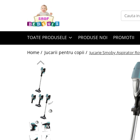
Toate Produsele
Carucioare copii
TOATE PRODUSELE
PRODUSE NOI
PROMOTII
Carucioare copii sport
Carucioare copii 2in1
Home /
Jucarii pentru copii /
Jucarie Smoby Aspirator Ro
Carucioare copii 3in1
Carucioare gemeni
Accesorii carucioare copii
Genti mamici
Huse ploaie si antiinsecte
Saci si invelitoare
Adaptoare
Umbrele carucioare
Accesorii diverse carucioare
Landouri pentru bebelusi