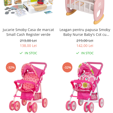
Jucarie Smoby Casa de marcat
Leagan pentru papusa Smoby
Small Cash Register verde
Baby Nurse Baby's Cot cu
carusel
213,00 Lei
219,00 Lei
138,00 Lei
142,00 Lei
IN STOC
IN STOC
-32%
-32%