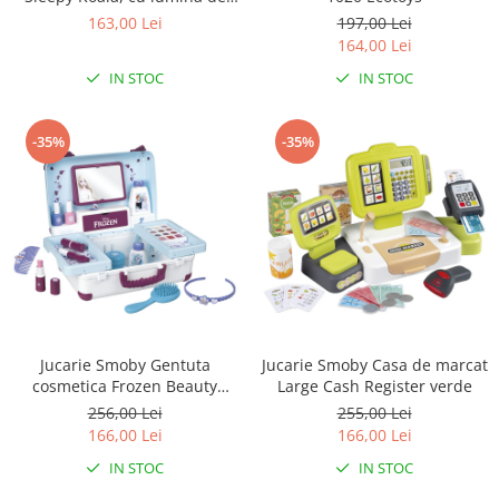
veghe si muzica pentru
163,00 Lei
197,00 Lei
bebelusi, 0+ luni, Reer 52451
164,00 Lei
IN STOC
IN STOC
-35%
-35%
Jucarie Smoby Gentuta
Jucarie Smoby Casa de marcat
cosmetica Frozen Beauty
Large Cash Register verde
Vanity cu accesorii
256,00 Lei
255,00 Lei
166,00 Lei
166,00 Lei
IN STOC
IN STOC