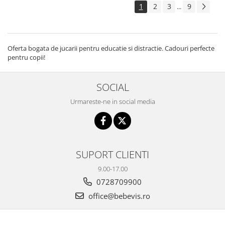
1
2
3
9
...
Oferta bogata de jucarii pentru educatie si distractie. Cadouri perfecte
pentru copii!
SOCIAL
Urmareste-ne in social media
SUPORT CLIENTI
9.00-17.00
0728709900
office@bebevis.ro