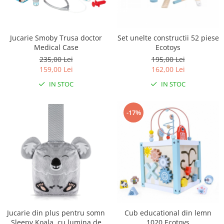
Jucarie Smoby Trusa doctor
Set unelte constructii 52 piese
Medical Case
Ecotoys
235,00 Lei
195,00 Lei
159,00 Lei
162,00 Lei
IN STOC
IN STOC
-17%
Jucarie din plus pentru somn
Cub educational din lemn
Sleepy Koala, cu lumina de
1020 Ecotoys