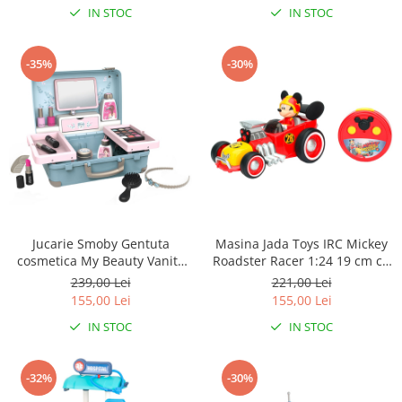
IN STOC
IN STOC
-35%
-30%
Jucarie Smoby Gentuta
Masina Jada Toys IRC Mickey
cosmetica My Beauty Vanity
Roadster Racer 1:24 19 cm cu
cu accesorii
telecomanda
239,00 Lei
221,00 Lei
155,00 Lei
155,00 Lei
IN STOC
IN STOC
-32%
-30%