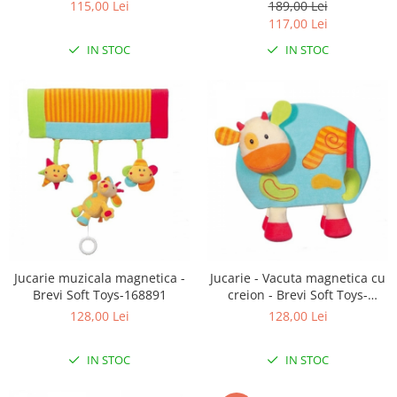
115,00 Lei
189,00 Lei
Lampi de veghe
117,00 Lei
Mobilier Birou
IN STOC
IN STOC
Saltele de infasat
Jucarie muzicala magnetica -
Jucarie - Vacuta magnetica cu
Brevi Soft Toys-168891
creion - Brevi Soft Toys-
168907
128,00 Lei
128,00 Lei
IN STOC
IN STOC