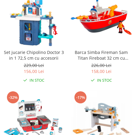
Set jucarie Chipolino Doctor 3
Barca Simba Fireman Sam
in 1 72,5 cm cu accesorii
Titan Fireboat 32 cm cu
figurina si accesorii
229,00 Lei
226,00 Lei
156,00 Lei
158,00 Lei
IN STOC
IN STOC
-32%
-17%