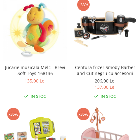
-33%
Jucarie muzicala Melc - Brevi
Centura frizer Smoby Barber
Soft Toys-168136
and Cut negru cu accesorii
135,00 Lei
206,00 Lei
137,00 Lei
IN STOC
IN STOC
-35%
-35%