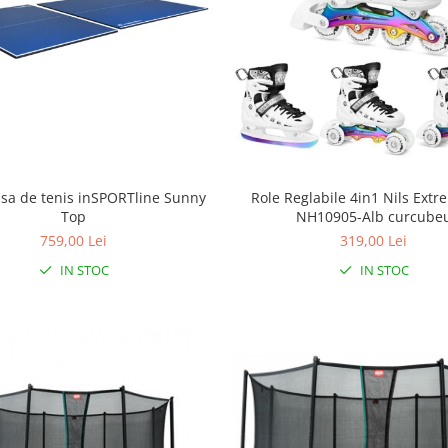
sa de tenis inSPORTline Sunny
Role Reglabile 4in1 Nils Ext
Top
NH10905-Alb curcube
759,00 Lei
319,00 Lei
IN STOC
IN STOC