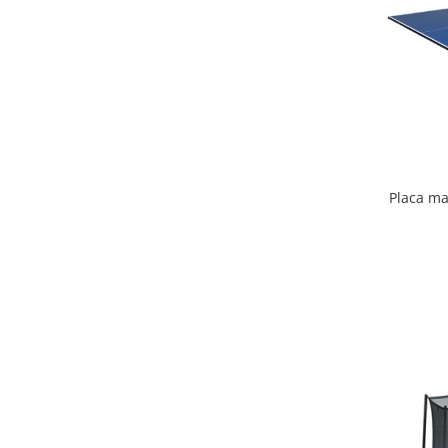
Scaune auto copii
Camera copilului
Patuturi copii
Patuturi lemn pana la 120 x 60 cm
Patuturi lemn 140 x 70 cm
Patuturi lemn 160 x 80 cm
Pat tineret
Placa ma
Patuturi pliabile si tarcuri de joaca
Saltele patut copii
Saltele mici
Saltele de la 120 x 60 cm
Saltele de la 140 x 70 cm
Saltele 127 x 63 cm
Saltele de la 160 x 80 cm
Lenjerii patuturi
Lenjerii patut 120 x 60 cm