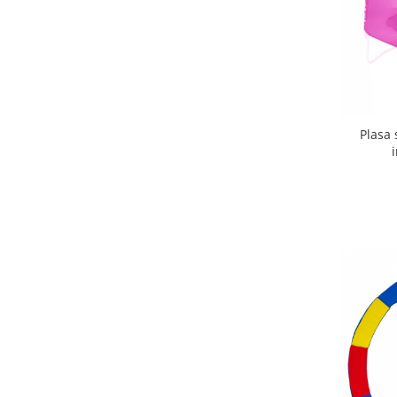
Triciclete copii si adulti
Trotinete copii si adulti
Biciclete fara pedale
Masinute fara pedale
Karturi si masinute cu pedale
Plasa
Role copii si adulti
Masinute si motociclete electrice
Marsupii
Premergatoare
Skateboard
Scaune de biciclete copii
Baita, Igiena, Siguranta
Baie
Lenjerie mamici
Olite