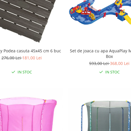
y Podea casuta 45x45 cm 6 buc
Set de joaca cu apa AquaPlay 
Box
276,00 Lei
181,00 Lei
593,00 Lei
368,00 Lei
IN STOC
IN STOC