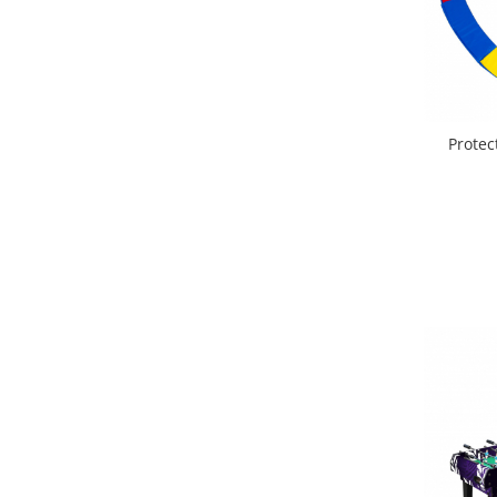
Seturi de hranire
Joaca si sport exterior
Trambuline
Centre de joaca exterior
Protec
Patine de gheata
Patine gheata reglabile
Patine gheata fixe
Corturi si casute copii
Baschet
SANIUTE
Mese de Tenis
Articole de plaja
Jucarii pentru copii
Aparate fitness
Benzi de Alergare