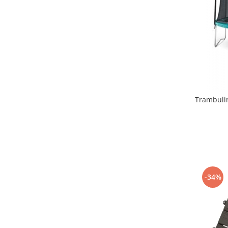
Lenjerii patut 140 x 70 cm
Lenjerie patuturi tineret
Baldachin patut
Paturici copii
Perne copii si mamici
Protectii saltea
Comode copii
Bariere de protectie pat
Trambulin
Porti de siguranta
Dulap si cutii jucarii
Sac de dormit copii
Fotolii copii
Leagane & balansoare & sezlonguri
-34%
Covorase de joaca
Carusele patut
Lampi de veghe