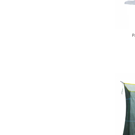
Interfoane, Sterilizatoare,
Electronice diverse
Incalzitoare si sterilizatoare
biberoane bebe
Umidificatoare electrice aer
P
Cantare bebelusi si adulti
Interfoane bebelusi
Aparate aerosoli
Aparate diverse
Aspirator nazal
Pompe san
Robot de bucatarie
Tensiometre
Termometre camera si baie
Termometre copii si bebe