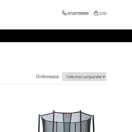
0728709900
0,00
Ordoneaza: