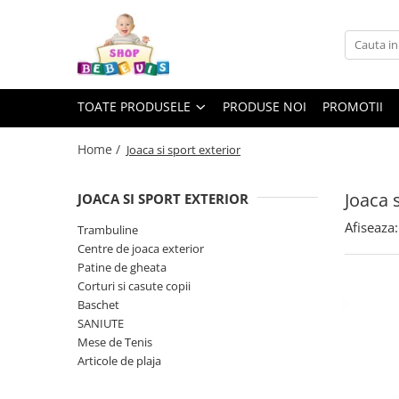
Toate Produsele
Carucioare copii
TOATE PRODUSELE
PRODUSE NOI
PROMOTII
Carucioare copii sport
Carucioare copii 2in1
Home /
Joaca si sport exterior
Carucioare copii 3in1
Joaca s
JOACA SI SPORT EXTERIOR
Carucioare gemeni
Afiseaza:
Accesorii carucioare copii
Trambuline
Centre de joaca exterior
Genti mamici
Patine de gheata
Huse ploaie si antiinsecte
Corturi si casute copii
Saci si invelitoare
Baschet
SANIUTE
Adaptoare
Mese de Tenis
Umbrele carucioare
Articole de plaja
Accesorii diverse carucioare
Landouri pentru bebelusi