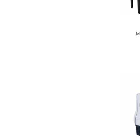
Biciclete Fitness
Steppere Fitness
Aparate Fitness Multifunctionale
Biciclete Eliptice
M
Aparate Fitness de Vaslit
Banci forta multifunctionale
Aparate Vibromasaj si accesorii
masaj
Box
Bare - Discuri - Greutati
Saltele si Covoare sport Fitness
sau Yoga
Alte Sporturi
Mingi fitness si medicinale
Scara antrenament