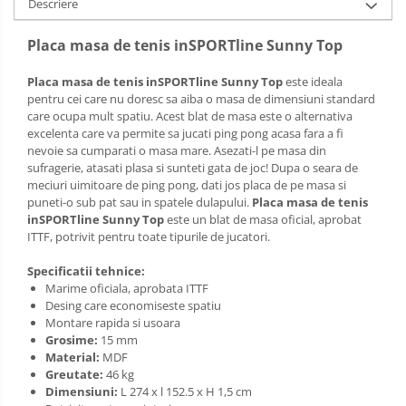
Descriere
Placa masa de tenis inSPORTline Sunny Top
Placa masa de tenis inSPORTline Sunny Top
este ideala
pentru cei care nu doresc sa aiba o masa de dimensiuni standard
care ocupa mult spatiu. Acest blat de masa este o alternativa
excelenta care va permite sa jucati ping pong acasa fara a fi
nevoie sa cumparati o masa mare. Asezati-l pe masa din
sufragerie, atasati plasa si sunteti gata de joc! Dupa o seara de
meciuri uimitoare de ping pong, dati jos placa de pe masa si
puneti-o sub pat sau in spatele dulapului.
Placa masa de tenis
inSPORTline Sunny Top
este un blat de masa oficial, aprobat
ITTF, potrivit pentru toate tipurile de jucatori.
Specificatii tehnice:
Marime oficiala, aprobata ITTF
Desing care economiseste spatiu
Montare rapida si usoara
Grosime:
15 mm
Material:
MDF
Greutate:
46 kg
Dimensiuni:
L 274 x l 152.5 x H 1,5 cm