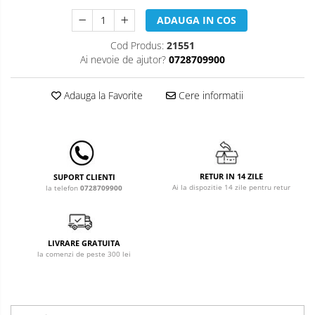
Leagane & balansoare & sezlonguri
ADAUGA IN COS
Covorase de joaca
Cod Produs:
21551
Carusele patut
Ai nevoie de ajutor?
0728709900
Lampi de veghe
Adauga la Favorite
Cere informatii
Mobilier Birou
Saltele de infasat
RETUR IN 14 ZILE
SUPORT CLIENTI
Ai la dispozitie 14 zile pentru retur
la telefon
0728709900
LIVRARE GRATUITA
la comenzi de peste 300 lei