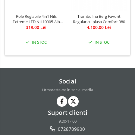
Role Reglabile 4in1 Nils
Trambulina Berg Favorit
Extreme LED NH10905-Alb
Regular cu plasa Comfort 380
319,00 Lei
curcubeu
4.100,00 Lei
IN STOC
IN STOC
Social
Urmareste-ne in social media
Suport clienti
9.00-17.00
0728709900