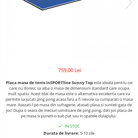
Lenjerii patuturi
Bare - Discuri - Greutati
Tensiometre
Trotinete copii si adulti
Lenjerii patut 120 x 60 cm
Saltele si Covoare sport Fitness
Termometre camera si baie
Lenjerii patut 140 x 70 cm
Biciclete fara pedale
sau Yoga
Termometre copii si bebe
Lenjerie patuturi tineret
Masinute fara pedale
Alte Sporturi
Baldachin patut
Karturi si masinute cu pedale
Paturici copii
Mingi fitness si medicinale
Perne copii si mamici
Role copii si adulti
Scara antrenament
Protectii saltea
Masinute si motociclete electrice
759,00 Lei
Comode copii
Marsupii
Bariere de protectie pat
Placa masa de tenis inSPORTline Sunny Top
este ideala pentru cei
Premergatoare
care nu doresc sa aiba o masa de dimensiuni standard care ocupa
Porti de siguranta
mult spatiu. Acest blat de masa este o alternativa excelenta care va
permite sa jucati ping pong acasa fara a fi nevoie sa cumparati o masa
Skateboard
Dulap si cutii jucarii
mare. Asezati-l pe masa din sufragerie, atasati plasa si sunteti gata de
joc! Dupa o seara de meciuri uimitoare de ping pong, dati jos placa de
Scaune de biciclete copii
Sac de dormit copii
pe masa si puneti-o sub pat sau in spatele dulapului.
IN STOC
Fotolii copii
Durata de livrare:
5-10 zile