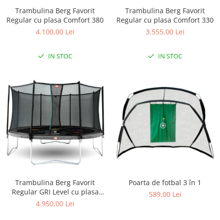
Lenjerii patut 140 x 70 cm
Trambulina Berg Favorit
Trambulina Berg Favorit
Lenjerie patuturi tineret
Regular cu plasa Comfort 380
Regular cu plasa Comfort 330
Baldachin patut
4.100,00 Lei
3.555,00 Lei
Paturici copii
Perne copii si mamici
IN STOC
IN STOC
Protectii saltea
Comode copii
Bariere de protectie pat
Porti de siguranta
Dulap si cutii jucarii
Sac de dormit copii
Fotolii copii
Leagane & balansoare & sezlonguri
Trambulina Berg Favorit
Poarta de fotbal 3 în 1
Covorase de joaca
Regular GRI Level cu plasa
589,00 Lei
Comfort 430
Carusele patut
4.950,00 Lei
Lampi de veghe