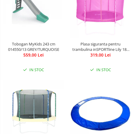
Tobogan MyKids 243 cm
Plasa siguranta pentru
014550/13 GREY/TURQUOISE
trambulina inSPORTline Lily 183
559,00 Lei
319,00 Lei
cm
IN STOC
IN STOC