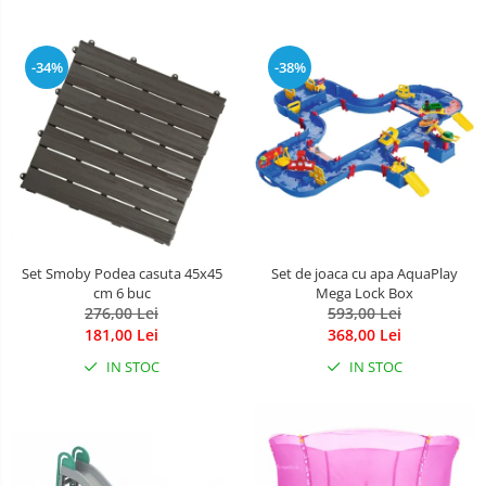
-34%
-38%
Set Smoby Podea casuta 45x45
Set de joaca cu apa AquaPlay
cm 6 buc
Mega Lock Box
276,00 Lei
593,00 Lei
181,00 Lei
368,00 Lei
IN STOC
IN STOC