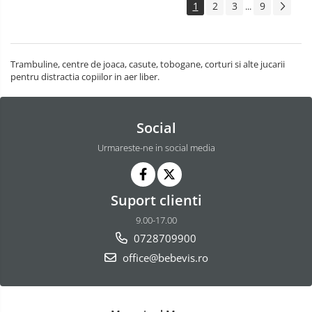
1
2
3
9
...
Trambuline, centre de joaca, casute, tobogane, corturi si alte jucarii
pentru distractia copiilor in aer liber.
Social
Urmareste-ne in social media
Suport clienti
9.00-17.00
0728709900
office@bebevis.ro