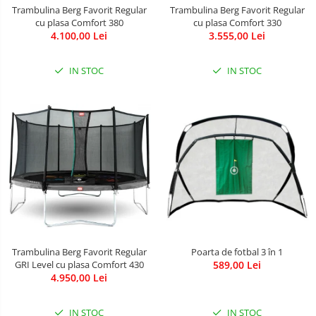
Leagane & balansoare & sezlonguri
Trambulina Berg Favorit Regular
Trambulina Berg Favorit Regular
cu plasa Comfort 380
cu plasa Comfort 330
Covorase de joaca
4.100,00 Lei
3.555,00 Lei
Carusele patut
IN STOC
IN STOC
Lampi de veghe
Mobilier Birou
Saltele de infasat
Trambulina Berg Favorit Regular
Poarta de fotbal 3 în 1
GRI Level cu plasa Comfort 430
589,00 Lei
4.950,00 Lei
IN STOC
IN STOC