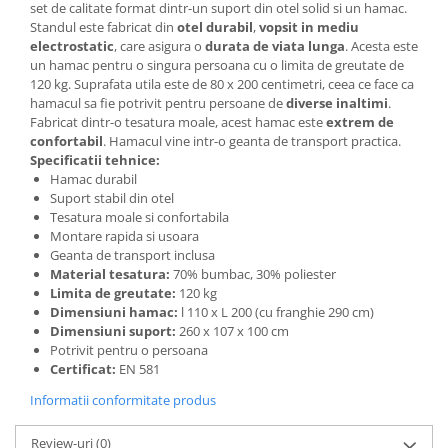
set de calitate format dintr-un suport din otel solid si un hamac.
Standul este fabricat din
otel durabil
,
vopsit in mediu
electrostatic
, care asigura o
durata de viata lunga
. Acesta este
un hamac pentru o singura persoana cu o limita de greutate de
120 kg. Suprafata utila este de 80 x 200 centimetri, ceea ce face ca
hamacul sa fie potrivit
pentru persoane de
diverse inaltimi
.
Fabricat dintr-o tesatura moale, acest hamac este
extrem de
confortabil
. Hamacul vine intr-o geanta de transport practica.
Specificatii tehnice:
Hamac durabil
Suport stabil din otel
Tesatura moale si confortabila
Montare rapida si usoara
Geanta de transport inclusa
Material tesatura:
70% bumbac, 30% poliester
Limita de greutate:
120 kg
Dimensiuni hamac:
l 110 x L 200 (cu franghie 290 cm)
Dimensiuni suport:
260 x 107 x 100 cm
Potrivit pentru o persoana
Certificat:
EN 581
Informatii conformitate produs
Review-uri
(0)