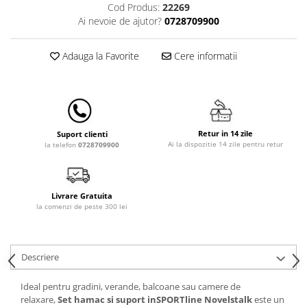
Cod Produs:
22269
Lampi de veghe
Ai nevoie de ajutor?
0728709900
Mobilier Birou
Saltele de infasat
Adauga la Favorite
Cere informatii
Retur in 14 zile
Suport clienti
Ai la dispozitie 14 zile pentru retur
la telefon
0728709900
Livrare Gratuita
la comenzi de peste 300 lei
Descriere
Ideal pentru gradini, verande, balcoane sau camere de
relaxare,
Set hamac si suport inSPORTline Novelstalk
este un