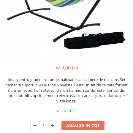
Lenjerii patut 120 x 60 cm
Termometre copii si bebe
Lenjerii patut 140 x 70 cm
Biciclete fara pedale
Alte Sporturi
Lenjerie patuturi tineret
Masinute fara pedale
Mingi fitness si medicinale
Baldachin patut
Karturi si masinute cu pedale
Scara antrenament
Paturici copii
Role copii si adulti
Perne copii si mamici
Masinute si motociclete electrice
Protectii saltea
Comode copii
Marsupii
Bariere de protectie pat
Premergatoare
609,00 Lei
Porti de siguranta
Skateboard
Ideal pentru gradini, verande, balcoane sau camere de relaxare, Set
Dulap si cutii jucarii
Scaune de biciclete copii
hamac si suport inSPORTline Novelstalk este un set de calitate format
dintr-un suport din otel solid si un hamac. Standul este fabricat din
Sac de dormit copii
otel durabil, vopsit in mediu electrostatic, care asigura o durata de
Fotolii copii
viata lunga.
Leagane & balansoare & sezlonguri
IN STOC
Covorase de joaca
ADAUGA IN COS
Carusele patut