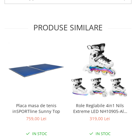
PRODUSE SIMILARE
Placa masa de tenis
Role Reglabile 4in1 Nils
inSPORTline Sunny Top
Extreme LED NH10905-Alb
curcubeu
759,00 Lei
319,00 Lei
IN STOC
IN STOC