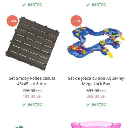
IN STOC
IN STOC
-34%
-38%
Set Smoby Podea casuta
Set de joaca cu apa AquaPlay
45x45 cm 6 buc
Mega Lock Box
276,00 Lei
593,00 Lei
181,00 Lei
368,00 Lei
IN STOC
IN STOC