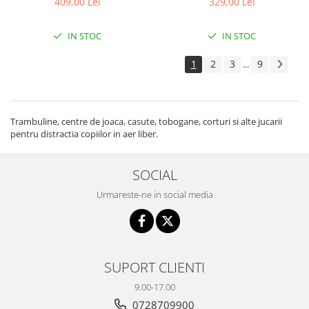
409,00 Lei
329,00 Lei
IN STOC
IN STOC
1
2
3
9
...
Trambuline, centre de joaca, casute, tobogane, corturi si alte jucarii
pentru distractia copiilor in aer liber.
SOCIAL
Urmareste-ne in social media
SUPORT CLIENTI
9.00-17.00
0728709900