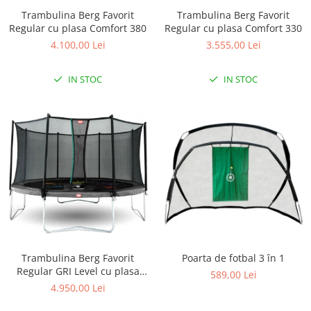
Lampi de veghe
Trambulina Berg Favorit
Trambulina Berg Favorit
Regular cu plasa Comfort 380
Regular cu plasa Comfort 330
Mobilier Birou
4.100,00 Lei
3.555,00 Lei
Saltele de infasat
IN STOC
IN STOC
Trambulina Berg Favorit
Poarta de fotbal 3 în 1
Regular GRI Level cu plasa
589,00 Lei
Comfort 430
4.950,00 Lei