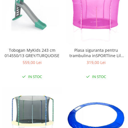
Tobogan MyKids 243 cm
Plasa siguranta pentru
014550/13 GREY/TURQUOISE
trambulina inSPORTline Lily
183 cm
559,00 Lei
319,00 Lei
IN STOC
IN STOC