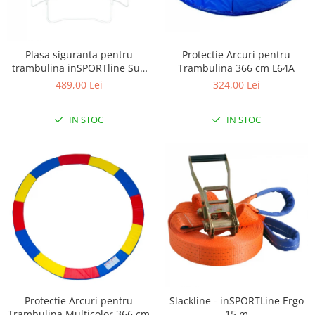
Plasa siguranta pentru
Protectie Arcuri pentru
trambulina inSPORTline Sun
Trambulina 366 cm L64A
396 cm
489,00 Lei
324,00 Lei
IN STOC
IN STOC
Protectie Arcuri pentru
Slackline - inSPORTLine Ergo
Trambulina Multicolor 366 cm
15 m