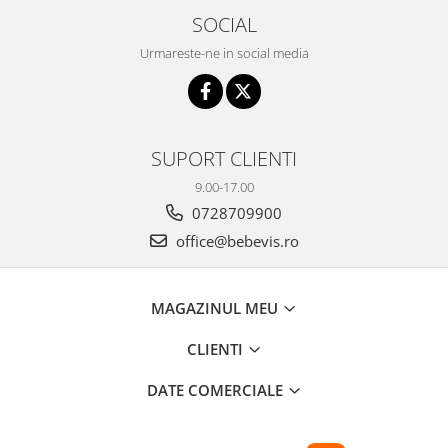
SOCIAL
Seturi de hranire
Joaca si sport exterior
Urmareste-ne in social media
Trambuline
Centre de joaca exterior
Patine de gheata
SUPORT CLIENTI
Patine gheata reglabile
9.00-17.00
Patine gheata fixe
0728709900
Corturi si casute copii
office@bebevis.ro
Baschet
SANIUTE
MAGAZINUL MEU
Mese de Tenis
Articole de plaja
CLIENTI
Jucarii pentru copii
DATE COMERCIALE
Aparate fitness
Benzi de Alergare