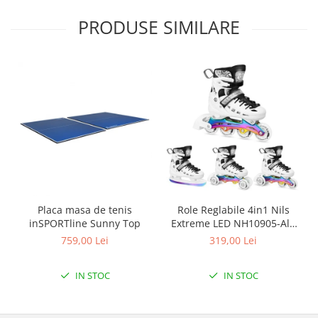
Triciclete copii si adulti
PRODUSE SIMILARE
Trotinete copii si adulti
Biciclete fara pedale
Masinute fara pedale
Karturi si masinute cu pedale
Role copii si adulti
Masinute si motociclete electrice
Marsupii
Premergatoare
Skateboard
Placa masa de tenis
Role Reglabile 4in1 Nils
inSPORTline Sunny Top
Extreme LED NH10905-Alb
Scaune de biciclete copii
curcubeu
759,00 Lei
319,00 Lei
Baita, Igiena, Siguranta
Baie
IN STOC
IN STOC
Lenjerie mamici
Olite