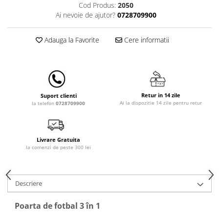
Lenjerii patut 140 x 70 cm
Cod Produs:
2050
Ai nevoie de ajutor?
0728709900
Lenjerie patuturi tineret
Baldachin patut
Adauga la Favorite
Cere informatii
Paturici copii
Perne copii si mamici
Protectii saltea
Comode copii
Bariere de protectie pat
Retur in 14 zile
Suport clienti
Ai la dispozitie 14 zile pentru retur
la telefon
0728709900
Porti de siguranta
Dulap si cutii jucarii
Sac de dormit copii
Livrare Gratuita
la comenzi de peste 300 lei
Fotolii copii
Leagane & balansoare & sezlonguri
Descriere
Covorase de joaca
Carusele patut
Poarta de fotbal 3 în 1
Lampi de veghe