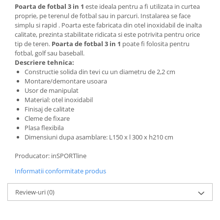
Poarta de fotbal 3 in 1
este ideala pentru a fi utilizata in curtea
Mobilier Birou
proprie, pe terenul de fotbal sau in parcuri. Instalarea se face
simplu si rapid . Poarta este fabricata din otel inoxidabil de inalta
Saltele de infasat
calitate, prezinta stabilitate ridicata si este potrivita pentru orice
Scaun masa copii
tip de teren.
Poarta de fotbal 3 in 1
poate fi folosita pentru
fotbal, golf sau baseball.
La plimbare
Descriere tehnica:
Biciclete
Constructie solida din tevi cu un diametru de 2,2 cm
Montare/demontare usoara
Biciclete copii cu roti 10 inch (2-4
Usor de manipulat
ani)
Material: otel inoxidabil
Biciclete copii cu roti 12 inch (3-6
Finisaj de calitate
ani)
Cleme de fixare
Plasa flexibila
Biciclete copii cu roti 14 inch (3-7
Dimensiuni dupa asamblare: L150 x l 300 x h210 cm
ani)
Biciclete copii cu roti 16 inch (4-9
Producator: inSPORTline
ani)
Informatii conformitate produs
Biciclete copii cu roti 20 inch
Biciclete cu roti 24 inch
Review-uri
(0)
Biciclete cu roti 26 inch
Biciclete cu roti 27 inch