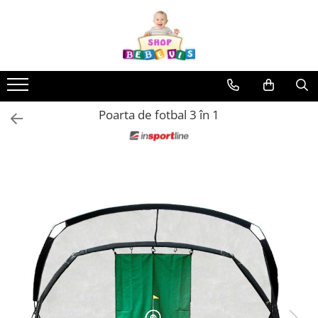
Toate Produsele
Carucioare copii
Carucioare copii sport
Poarta de fotbal 3 în 1
Carucioare copii 2in1
Carucioare copii 3in1
Carucioare gemeni
Accesorii carucioare copii
Genti mamici
Huse ploaie si antiinsecte
Saci si invelitoare
Adaptoare
Umbrele carucioare
Accesorii diverse carucioare
Landouri pentru bebelusi