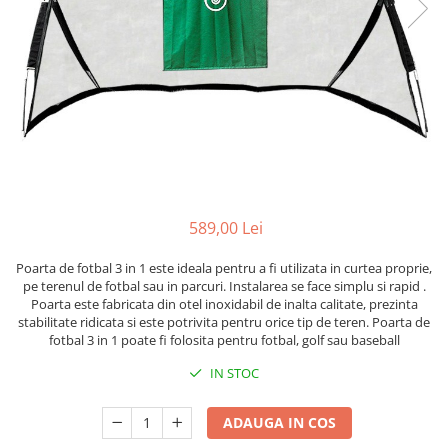
Scaune auto copii
Camera copilului
Patuturi copii
Patuturi lemn pana la 120 x 60 cm
Patuturi lemn 140 x 70 cm
Patuturi lemn 160 x 80 cm
Pat tineret
Patuturi pliabile si tarcuri de joaca
589,00 Lei
Saltele patut copii
Saltele mici
Poarta de fotbal 3 in 1 este ideala pentru a fi utilizata in curtea proprie,
pe terenul de fotbal sau in parcuri. Instalarea se face simplu si rapid .
Saltele de la 120 x 60 cm
Poarta este fabricata din otel inoxidabil de inalta calitate, prezinta
Saltele de la 140 x 70 cm
stabilitate ridicata si este potrivita pentru orice tip de teren. Poarta de
fotbal 3 in 1 poate fi folosita pentru fotbal, golf sau baseball
Saltele 127 x 63 cm
Saltele de la 160 x 80 cm
IN STOC
Lenjerii patuturi
ADAUGA IN COS
Lenjerii patut 120 x 60 cm