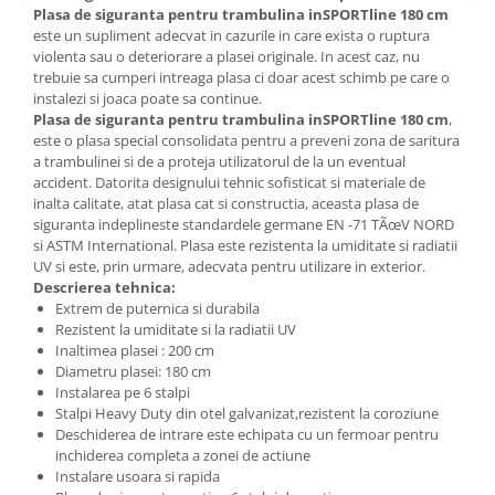
Plasa de siguranta pentru trambulina inSPORTline 180 cm
este un supliment adecvat in cazurile in care exista o ruptura
violenta sau o deteriorare a plasei originale. In acest caz, nu
trebuie sa cumperi intreaga plasa ci doar acest schimb pe care o
instalezi si joaca poate sa continue.
Plasa de siguranta pentru trambulina inSPORTline 180 cm
,
este o plasa special consolidata pentru a preveni zona de saritura
a trambulinei si de a proteja utilizatorul de la un eventual
accident. Datorita designului tehnic sofisticat si materiale de
inalta calitate, atat plasa cat si constructia, aceasta plasa de
siguranta indeplineste standardele germane EN -71 TÃœV NORD
si ASTM International. Plasa este rezistenta la umiditate si radiatii
UV si este, prin urmare, adecvata pentru utilizare in exterior.
Descrierea tehnica:
Extrem de puternica si durabila
Rezistent la umiditate si la radiatii UV
Inaltimea plasei : 200 cm
Diametru plasei: 180 cm
Instalarea pe 6 stalpi
Stalpi Heavy Duty din otel galvanizat,rezistent la coroziune
Deschiderea de intrare este echipata cu un fermoar pentru
inchiderea completa a zonei de actiune
Instalare usoara si rapida