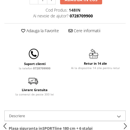
Lampi de veghe
Cod Produs:
148IN
Mobilier Birou
Ai nevoie de ajutor?
0728709900
Saltele de infasat
Adauga la Favorite
Cere informatii
Retur in 14 zile
Suport clienti
Ai la dispozitie 14 zile pentru retur
la telefon
0728709900
Livrare Gratuita
la comenzi de peste 300 lei
Descriere
Plasa siguranta inSPORTline 180 cm + 6 stalpi