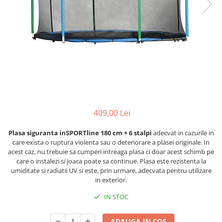
Lenjerii patut 120 x 60 cm
Termometre copii si bebe
Lenjerii patut 140 x 70 cm
Biciclete fara pedale
Alte Sporturi
Lenjerie patuturi tineret
Masinute fara pedale
Mingi fitness si medicinale
Baldachin patut
Karturi si masinute cu pedale
Scara antrenament
Paturici copii
Role copii si adulti
Perne copii si mamici
Masinute si motociclete electrice
Protectii saltea
Comode copii
Marsupii
Bariere de protectie pat
Premergatoare
409,00 Lei
Porti de siguranta
Skateboard
Plasa siguranta inSPORTline 180 cm + 6 stalpi
adecvat in cazurile in
Dulap si cutii jucarii
Scaune de biciclete copii
care exista o ruptura violenta sau o deteriorare a plasei originale. In
acest caz, nu trebuie sa cumperi intreaga plasa ci doar acest schimb pe
Sac de dormit copii
care o instalezi si joaca poate sa continue. Plasa este rezistenta la
Fotolii copii
umiditate si radiatii UV si este, prin urmare, adecvata pentru utilizare
in exterior.
Leagane & balansoare & sezlonguri
IN STOC
Covorase de joaca
Carusele patut
ADAUGA IN COS