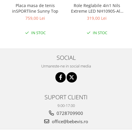
Placa masa de tenis
Role Reglabile 4in1 Nils
inSPORTline Sunny Top
Extreme LED NH10905-Alb
curcubeu
759,00 Lei
319,00 Lei
IN STOC
IN STOC
SOCIAL
Urmareste-ne in social media
SUPORT CLIENTI
9.00-17.00
0728709900
office@bebevis.ro