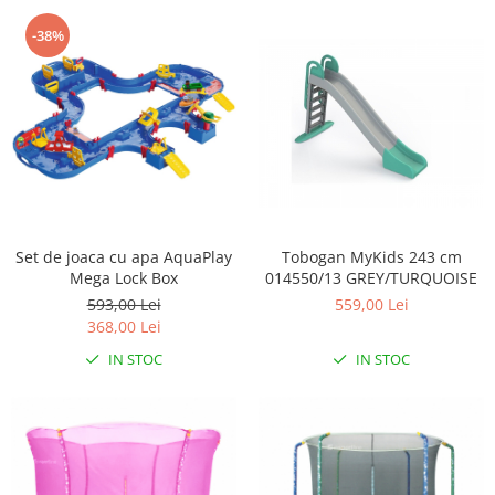
Triciclete copii si adulti
-38%
Trotinete copii si adulti
Biciclete fara pedale
Masinute fara pedale
Karturi si masinute cu pedale
Role copii si adulti
Masinute si motociclete electrice
Marsupii
Set de joaca cu apa AquaPlay
Tobogan MyKids 243 cm
Mega Lock Box
014550/13 GREY/TURQUOISE
Premergatoare
593,00 Lei
559,00 Lei
Skateboard
368,00 Lei
Scaune de biciclete copii
IN STOC
IN STOC
Baita, Igiena, Siguranta
Baie
Lenjerie mamici
Olite