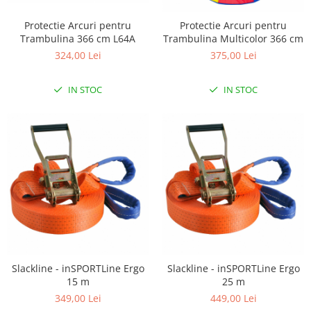
Biciclete Fitness
Protectie Arcuri pentru
Protectie Arcuri pentru
Steppere Fitness
Trambulina 366 cm L64A
Trambulina Multicolor 366 cm
Aparate Fitness Multifunctionale
324,00 Lei
375,00 Lei
Biciclete Eliptice
IN STOC
IN STOC
Aparate Fitness de Vaslit
Banci forta multifunctionale
Aparate Vibromasaj si accesorii
masaj
Box
Bare - Discuri - Greutati
Saltele si Covoare sport Fitness
sau Yoga
Alte Sporturi
Slackline - inSPORTLine Ergo
Slackline - inSPORTLine Ergo
Mingi fitness si medicinale
15 m
25 m
Scara antrenament
349,00 Lei
449,00 Lei