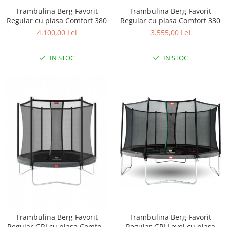
Lenjerii patut 140 x 70 cm
Trambulina Berg Favorit
Trambulina Berg Favorit
Lenjerie patuturi tineret
Regular cu plasa Comfort 380
Regular cu plasa Comfort 330
Baldachin patut
4.100,00 Lei
3.555,00 Lei
Paturici copii
Perne copii si mamici
IN STOC
IN STOC
Protectii saltea
Comode copii
Bariere de protectie pat
Porti de siguranta
Dulap si cutii jucarii
Sac de dormit copii
Fotolii copii
Leagane & balansoare & sezlonguri
Covorase de joaca
Carusele patut
Trambulina Berg Favorit
Trambulina Berg Favorit
Lampi de veghe
Regular GRI Level cu plasa
Regular GRI cu plasa Comfort