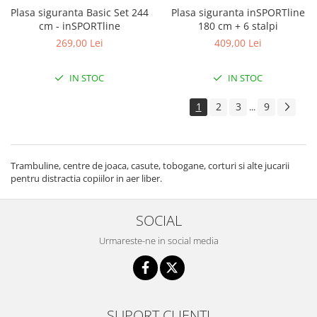
Plasa siguranta Basic Set 244
Plasa siguranta inSPORTline
cm - inSPORTline
180 cm + 6 stalpi
269,00 Lei
409,00 Lei
IN STOC
IN STOC
1
2
3
9
...
Trambuline, centre de joaca, casute, tobogane, corturi si alte jucarii
pentru distractia copiilor in aer liber.
SOCIAL
Urmareste-ne in social media
SUPORT CLIENTI