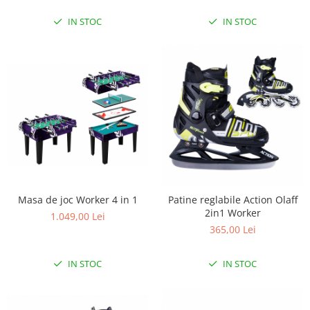
Interfoane, Sterilizatoare,
Electronice diverse
IN STOC
IN STOC
Incalzitoare si sterilizatoare
biberoane bebe
Umidificatoare electrice aer
Cantare bebelusi si adulti
Interfoane bebelusi
Aparate aerosoli
Aparate diverse
Aspirator nazal
Masa de joc Worker 4 in 1
Patine reglabile Action Olaff
Pompe san
2in1 Worker
1.049,00 Lei
Robot de bucatarie
365,00 Lei
Tensiometre
IN STOC
IN STOC
Termometre camera si baie
Termometre copii si bebe