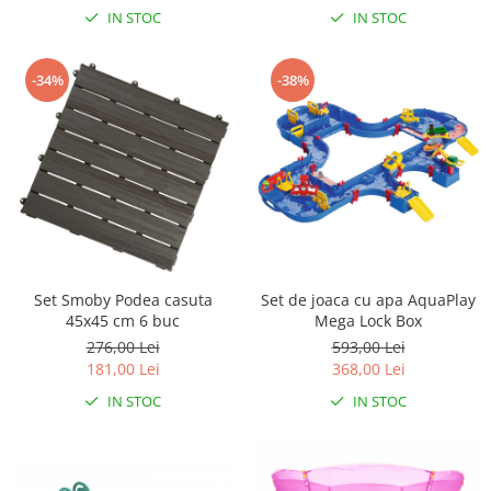
IN STOC
IN STOC
Mobilier Birou
Saltele de infasat
-34%
-38%
Scaun masa copii
La plimbare
Biciclete
Biciclete copii cu roti 10 inch (2-4
ani)
Biciclete copii cu roti 12 inch (3-6
ani)
Biciclete copii cu roti 14 inch (3-7
Set Smoby Podea casuta
Set de joaca cu apa AquaPlay
ani)
45x45 cm 6 buc
Mega Lock Box
Biciclete copii cu roti 16 inch (4-9
276,00 Lei
593,00 Lei
ani)
181,00 Lei
368,00 Lei
Biciclete copii cu roti 20 inch
IN STOC
IN STOC
Biciclete cu roti 24 inch
Biciclete cu roti 26 inch
Biciclete cu roti 27 inch