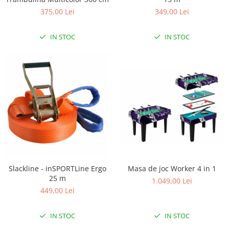
Biciclete Fitness
375,00 Lei
349,00 Lei
Steppere Fitness
IN STOC
IN STOC
Aparate Fitness Multifunctionale
Biciclete Eliptice
Aparate Fitness de Vaslit
Banci forta multifunctionale
Aparate Vibromasaj si accesorii
masaj
Box
Bare - Discuri - Greutati
Saltele si Covoare sport Fitness
Slackline - inSPORTLine Ergo
Masa de joc Worker 4 in 1
sau Yoga
25 m
1.049,00 Lei
Alte Sporturi
449,00 Lei
Mingi fitness si medicinale
IN STOC
IN STOC
Scara antrenament