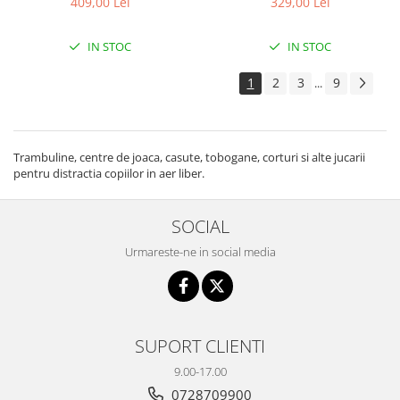
409,00 Lei
329,00 Lei
IN STOC
IN STOC
1
2
3
9
...
Trambuline, centre de joaca, casute, tobogane, corturi si alte jucarii
pentru distractia copiilor in aer liber.
SOCIAL
Urmareste-ne in social media
SUPORT CLIENTI
9.00-17.00
0728709900