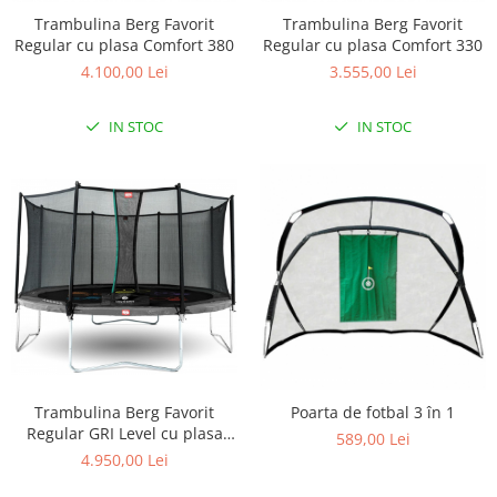
Lenjerii patut 140 x 70 cm
Trambulina Berg Favorit
Trambulina Berg Favorit
Lenjerie patuturi tineret
Regular cu plasa Comfort 380
Regular cu plasa Comfort 330
Baldachin patut
4.100,00 Lei
3.555,00 Lei
Paturici copii
Perne copii si mamici
IN STOC
IN STOC
Protectii saltea
Comode copii
Bariere de protectie pat
Porti de siguranta
Dulap si cutii jucarii
Sac de dormit copii
Fotolii copii
Leagane & balansoare & sezlonguri
Trambulina Berg Favorit
Poarta de fotbal 3 în 1
Covorase de joaca
Regular GRI Level cu plasa
589,00 Lei
Comfort 430
Carusele patut
4.950,00 Lei
Lampi de veghe