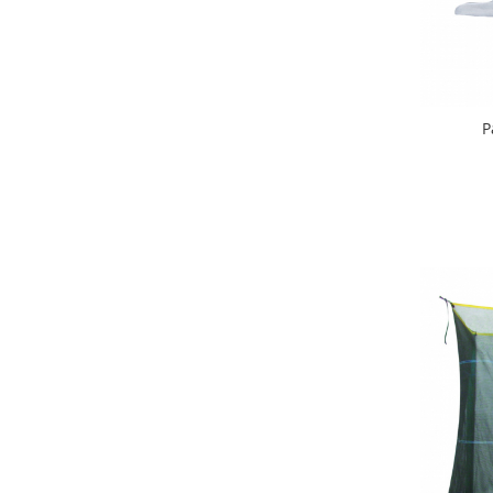
Interfoane, Sterilizatoare,
Electronice diverse
Incalzitoare si sterilizatoare
biberoane bebe
Umidificatoare electrice aer
P
Cantare bebelusi si adulti
Interfoane bebelusi
Aparate aerosoli
Aparate diverse
Aspirator nazal
Pompe san
Robot de bucatarie
Tensiometre
Termometre camera si baie
Termometre copii si bebe