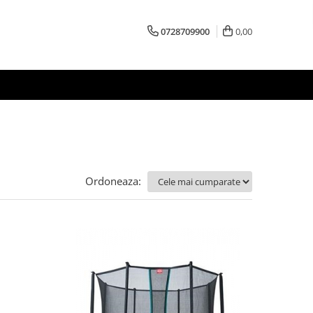
0728709900
0,00
Ordoneaza: