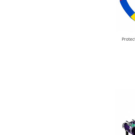
Seturi de hranire
Joaca si sport exterior
Trambuline
Centre de joaca exterior
Protec
Patine de gheata
Patine gheata reglabile
Patine gheata fixe
Corturi si casute copii
Baschet
SANIUTE
Mese de Tenis
Articole de plaja
Jucarii pentru copii
Aparate fitness
Benzi de Alergare