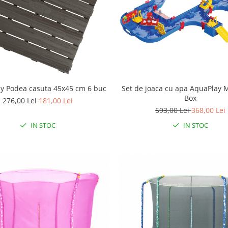
y Podea casuta 45x45 cm 6 buc
Set de joaca cu apa AquaPlay 
Box
276,00 Lei
181,00 Lei
593,00 Lei
368,00 Lei
IN STOC
IN STOC