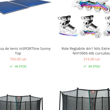
sa de tenis inSPORTline Sunny
Role Reglabile 4in1 Nils Ext
Top
NH10905-Alb curcube
759,00 Lei
319,00 Lei
IN STOC
IN STOC