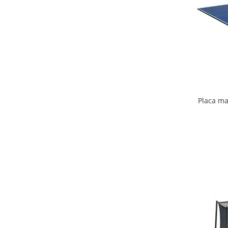
Scaune auto copii
Camera copilului
Patuturi copii
Patuturi lemn pana la 120 x 60 cm
Patuturi lemn 140 x 70 cm
Patuturi lemn 160 x 80 cm
Pat tineret
Placa ma
Patuturi pliabile si tarcuri de joaca
Saltele patut copii
Saltele mici
Saltele de la 120 x 60 cm
Saltele de la 140 x 70 cm
Saltele 127 x 63 cm
Saltele de la 160 x 80 cm
Lenjerii patuturi
Lenjerii patut 120 x 60 cm