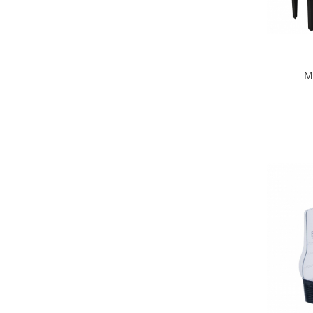
Biciclete Fitness
Steppere Fitness
Aparate Fitness Multifunctionale
Biciclete Eliptice
M
Aparate Fitness de Vaslit
Banci forta multifunctionale
Aparate Vibromasaj si accesorii
masaj
Box
Bare - Discuri - Greutati
Saltele si Covoare sport Fitness
sau Yoga
Alte Sporturi
Mingi fitness si medicinale
Scara antrenament