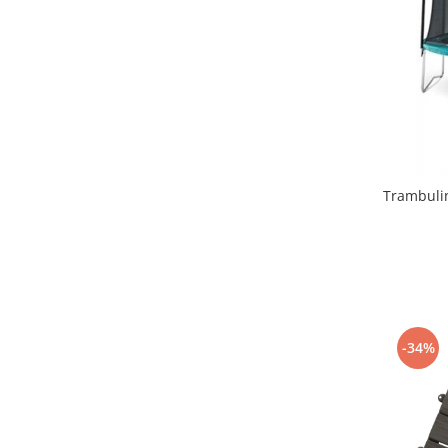
Lenjerii patut 140 x 70 cm
Lenjerie patuturi tineret
Baldachin patut
Paturici copii
Perne copii si mamici
Protectii saltea
Comode copii
Bariere de protectie pat
Trambulin
Porti de siguranta
Dulap si cutii jucarii
Sac de dormit copii
Fotolii copii
Leagane & balansoare & sezlonguri
-34%
Covorase de joaca
Carusele patut
Lampi de veghe