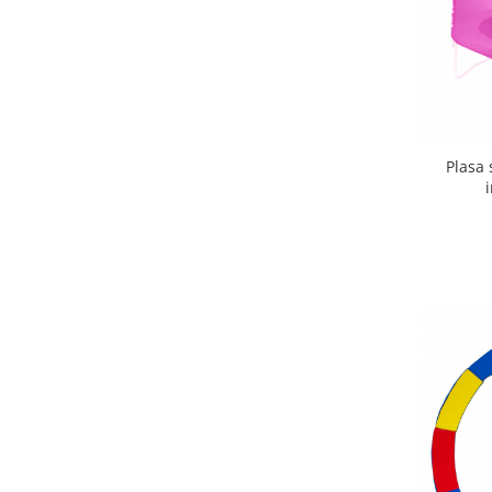
Triciclete copii si adulti
Trotinete copii si adulti
Biciclete fara pedale
Masinute fara pedale
Karturi si masinute cu pedale
Plasa
Role copii si adulti
Masinute si motociclete electrice
Marsupii
Premergatoare
Skateboard
Scaune de biciclete copii
Baita, Igiena, Siguranta
Baie
Lenjerie mamici
Olite