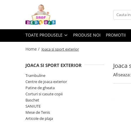
Toate Produsele
Carucioare copii
TOATE PRODUSELE
PRODUSE NOI
PROMOTII
Carucioare copii sport
Carucioare copii 2in1
Home /
Joaca si sport exterior
Carucioare copii 3in1
Joaca s
JOACA SI SPORT EXTERIOR
Carucioare gemeni
Afiseaza:
Accesorii carucioare copii
Trambuline
Centre de joaca exterior
Genti mamici
Patine de gheata
Huse ploaie si antiinsecte
Corturi si casute copii
Saci si invelitoare
Baschet
SANIUTE
Adaptoare
Mese de Tenis
Umbrele carucioare
Articole de plaja
Accesorii diverse carucioare
Landouri pentru bebelusi