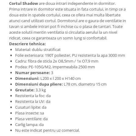
Triciclete copii si adulti
Cortul Shadow
are doua intrari independente in dormitor.
Prima intrare in dormitor este situata in fata cortului, in timp ce a
Trotinete copii si adulti
doua este in spatele cortului, ceea ce ofera mai multa libertate
atunci cand utilizati cortul. Dormitorul are o gaura de ventilatie in
Biciclete fara pedale
tavan si ambele intrari pot fi inchise cu o plasa de tantari. Toate
Masinute fara pedale
aceste solutii mentin ventilatia si circulatia aerului la un nivel
ridicat, ceea ce garanteaza un somn lung si confortabil.
Karturi si masinute cu pedale
Descriere tehnica:
Material: dublu stratificat
Role copii si adulti
Folie exterioara: 190T poliester, PU rezistenta la apa 3000 mm
Masinute si motociclete electrice
Cadru: fibra de sticla 2x O8,5mm / 1x O7,9 mm
Podea: PE-105G/M2, impermeabila 2500 mm
Marsupii
Numar persoane:
3
Premergatoare
Dimensiuni:
L200 x l 200 x H140 cm
Dimensiuni dupa pliere:
L78 cm, diametru 15 cm
Skateboard
Greutate:
3.3 kg
Rezistenta la foc: da
Scaune de biciclete copii
Rezistenta la UV: da
Baita, Igiena, Siguranta
Cusaturi lipite: da
Plasa insecte: sa
Baie
Plasa ventilare: da
Lenjerie mamici
Carlig lampa: da
Nu este indicat pentru uz comercial.
Olite