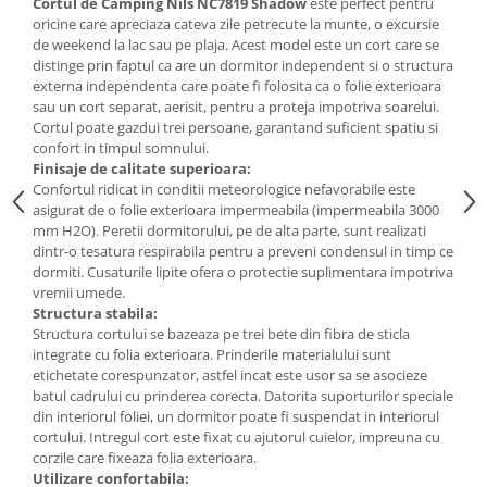
Cortul de Camping Nils NC7819 Shadow
este perfect pentru
oricine care apreciaza cateva zile petrecute la munte, o excursie
Mobilier Birou
de weekend la lac sau pe plaja. Acest model este un cort care se
Saltele de infasat
distinge prin faptul ca are un dormitor independent si o structura
externa independenta care poate fi folosita ca o folie exterioara
Scaun masa copii
sau un cort separat, aerisit, pentru a proteja impotriva soarelui.
La plimbare
Cortul poate gazdui trei persoane, garantand suficient spatiu si
confort in timpul somnului.
Biciclete
Finisaje de calitate superioara:
Biciclete copii cu roti 10 inch (2-4
Confortul ridicat in conditii meteorologice nefavorabile este
ani)
asigurat de o folie exterioara impermeabila (impermeabila 3000
mm H2O). Peretii dormitorului, pe de alta parte, sunt realizati
Biciclete copii cu roti 12 inch (3-6
dintr-o tesatura respirabila pentru a preveni condensul in timp ce
ani)
dormiti. Cusaturile lipite ofera o protectie suplimentara impotriva
Biciclete copii cu roti 14 inch (3-7
vremii umede.
ani)
Structura stabila:
Biciclete copii cu roti 16 inch (4-9
Structura cortului se bazeaza pe trei bete din fibra de sticla
integrate cu folia exterioara. Prinderile materialului sunt
ani)
etichetate corespunzator, astfel incat este usor sa se asocieze
Biciclete copii cu roti 20 inch
batul cadrului cu prinderea corecta. Datorita suporturilor speciale
Biciclete cu roti 24 inch
din interiorul foliei, un dormitor poate fi suspendat in interiorul
cortului. Intregul cort este fixat cu ajutorul cuielor, impreuna cu
Biciclete cu roti 26 inch
corzile care fixeaza folia exterioara.
Biciclete cu roti 27 inch
Utilizare confortabila: