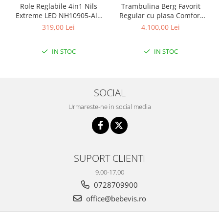
Biciclete Fitness
Role Reglabile 4in1 Nils
Trambulina Berg Favorit
Extreme LED NH10905-Alb
Regular cu plasa Comfort
Steppere Fitness
curcubeu
380
319,00 Lei
4.100,00 Lei
Aparate Fitness Multifunctionale
Biciclete Eliptice
IN STOC
IN STOC
Aparate Fitness de Vaslit
Banci forta multifunctionale
SOCIAL
Aparate Vibromasaj si accesorii
masaj
Urmareste-ne in social media
Box
Bare - Discuri - Greutati
Saltele si Covoare sport Fitness
SUPORT CLIENTI
sau Yoga
9.00-17.00
Alte Sporturi
0728709900
Mingi fitness si medicinale
office@bebevis.ro
Scara antrenament