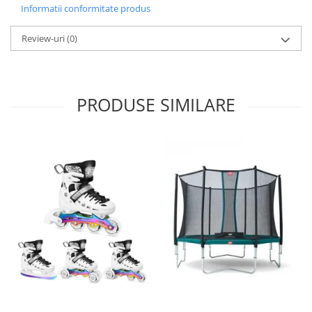
Informatii conformitate produs
Seturi de hranire
Joaca si sport exterior
Review-uri
(0)
Trambuline
Centre de joaca exterior
Patine de gheata
PRODUSE SIMILARE
Patine gheata reglabile
Patine gheata fixe
Corturi si casute copii
Baschet
SANIUTE
Mese de Tenis
Articole de plaja
Jucarii pentru copii
Aparate fitness
Benzi de Alergare