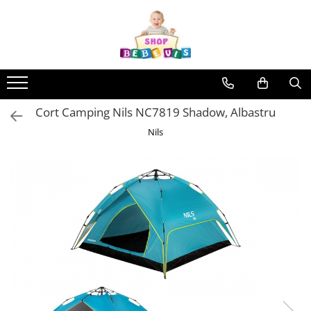
Toate Produsele
Carucioare copii
Carucioare copii sport
Cort Camping Nils NC7819 Shadow, Albastru
Carucioare copii 2in1
Nils
Carucioare copii 3in1
Carucioare gemeni
Accesorii carucioare copii
Genti mamici
Huse ploaie si antiinsecte
Saci si invelitoare
Adaptoare
Umbrele carucioare
Accesorii diverse carucioare
Landouri pentru bebelusi