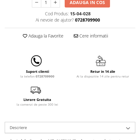
Lenjerii patut 140 x 70 cm
ADAUGA IN COS
Lenjerie patuturi tineret
Cod Produs:
15-04-028
Baldachin patut
Ai nevoie de ajutor?
0728709900
Paturici copii
Perne copii si mamici
Adauga la Favorite
Cere informatii
Protectii saltea
Comode copii
Bariere de protectie pat
Porti de siguranta
Retur in 14 zile
Suport clienti
Ai la dispozitie 14 zile pentru retur
la telefon
0728709900
Dulap si cutii jucarii
Sac de dormit copii
Fotolii copii
Livrare Gratuita
la comenzi de peste 300 lei
Leagane & balansoare & sezlonguri
Covorase de joaca
Descriere
Carusele patut
Lampi de veghe