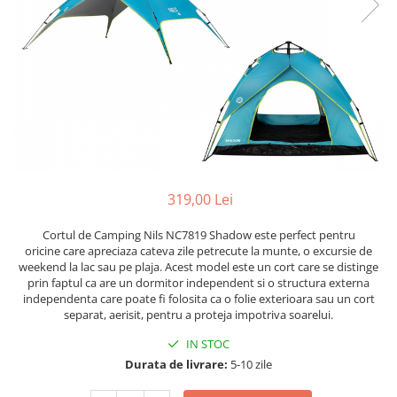
Scaune auto copii
Camera copilului
Patuturi copii
Patuturi lemn pana la 120 x 60 cm
Patuturi lemn 140 x 70 cm
Patuturi lemn 160 x 80 cm
Pat tineret
Patuturi pliabile si tarcuri de joaca
319,00 Lei
Saltele patut copii
Cortul de Camping Nils NC7819 Shadow este perfect pentru
Saltele mici
oricine care apreciaza cateva zile petrecute la munte, o excursie de
Saltele de la 120 x 60 cm
weekend la lac sau pe plaja. Acest model este un cort care se distinge
Saltele de la 140 x 70 cm
prin faptul ca are un dormitor independent si o structura externa
independenta care poate fi folosita ca o folie exterioara sau un cort
Saltele 127 x 63 cm
separat, aerisit, pentru a proteja impotriva soarelui.
Saltele de la 160 x 80 cm
IN STOC
Lenjerii patuturi
Durata de livrare:
5-10 zile
Lenjerii patut 120 x 60 cm