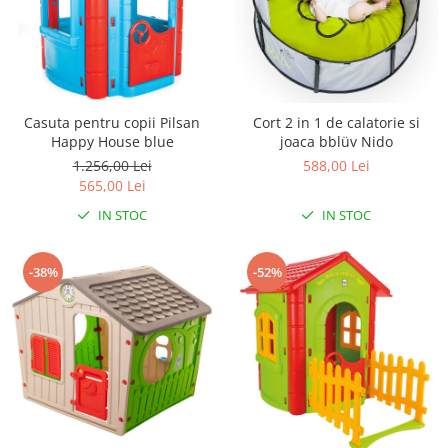
Casuta pentru copii Pilsan
Cort 2 in 1 de calatorie si
Happy House blue
joaca bblüv Nido
1.256,00 Lei
588,00 Lei
565,00 Lei
IN STOC
IN STOC
-38%
-52%