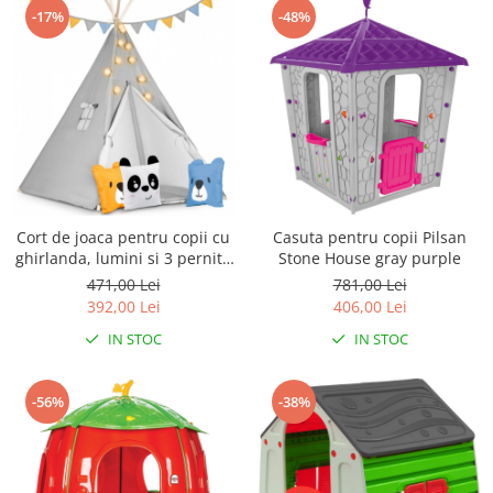
-17%
-48%
Cort de joaca pentru copii cu
Casuta pentru copii Pilsan
ghirlanda, lumini si 3 pernite
Stone House gray purple
Nukido 120 x 120 x 165 cm -
471,00 Lei
781,00 Lei
Gri
392,00 Lei
406,00 Lei
IN STOC
IN STOC
-56%
-38%