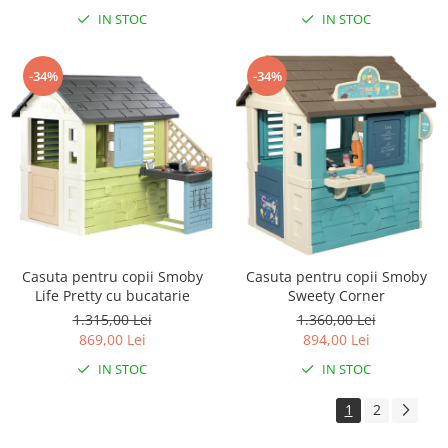
IN STOC
IN STOC
-34%
-34%
Casuta pentru copii Smoby
Casuta pentru copii Smoby
Life Pretty cu bucatarie
Sweety Corner
1.315,00 Lei
1.360,00 Lei
869,00 Lei
894,00 Lei
IN STOC
IN STOC
1
2