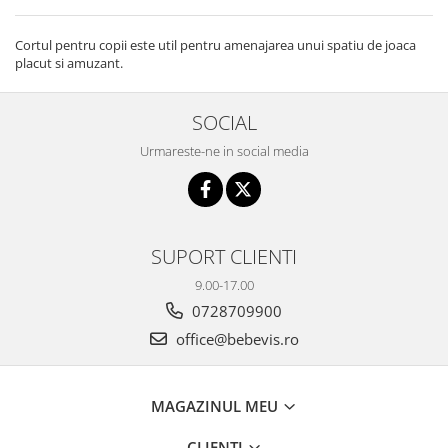
Cortul pentru copii este util pentru amenajarea unui spatiu de joaca
placut si amuzant.
SOCIAL
Urmareste-ne in social media
SUPORT CLIENTI
9.00-17.00
0728709900
office@bebevis.ro
MAGAZINUL MEU
CLIENTI