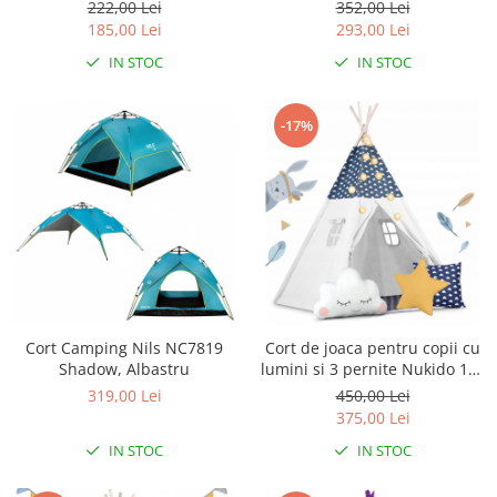
165 cm - Bej
222,00 Lei
352,00 Lei
Lampi de veghe
185,00 Lei
293,00 Lei
Mobilier Birou
IN STOC
IN STOC
Saltele de infasat
-17%
Cort Camping Nils NC7819
Cort de joaca pentru copii cu
Shadow, Albastru
lumini si 3 pernite Nukido 120
x 120 x 165 cm - Bleumarin
319,00 Lei
450,00 Lei
375,00 Lei
IN STOC
IN STOC