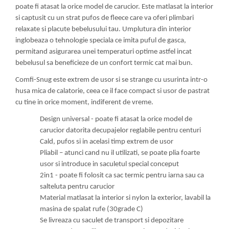
poate fi atasat la orice model de carucior. Este matlasat la interior
si captusit cu un strat pufos de fleece care va oferi plimbari
relaxate si placute bebelusului tau. Umplutura din interior
inglobeaza o tehnologie speciala ce imita puful de gasca,
permitand asigurarea unei temperaturi optime astfel incat
bebelusul sa beneficieze de un confort termic cat mai bun.
Comfi-Snug este extrem de usor si se strange cu usurinta intr-o
husa mica de calatorie, ceea ce il face compact si usor de pastrat
cu tine in orice moment, indiferent de vreme.
Design universal - poate fi atasat la orice model de
carucior datorita decupajelor reglabile pentru centuri
Cald, pufos si in acelasi timp extrem de usor
Pliabil – atunci cand nu il utilizati, se poate plia foarte
usor si introduce in saculetul special conceput
2in1 - poate fi folosit ca sac termic pentru iarna sau ca
salteluta pentru carucior
Material matlasat la interior si nylon la exterior, lavabil la
masina de spalat rufe (30grade C)
Se livreaza cu saculet de transport si depozitare