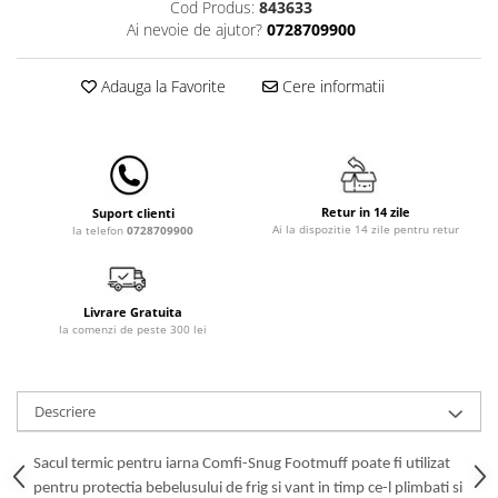
Cod Produs:
843633
Lampi de veghe
Ai nevoie de ajutor?
0728709900
Mobilier Birou
Adauga la Favorite
Cere informatii
Saltele de infasat
Retur in 14 zile
Suport clienti
Ai la dispozitie 14 zile pentru retur
la telefon
0728709900
Livrare Gratuita
la comenzi de peste 300 lei
Descriere
Sacul termic pentru iarna Comfi-Snug Footmuff poate fi utilizat
pentru protectia bebelusului de frig si vant in timp ce-l plimbati si