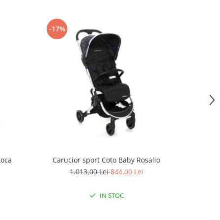
-17%
Loca
Carucior sport Coto Baby Rosalio
Caruci
1.013,00 Lei
844,00 Lei
IN STOC