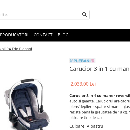
PRODUCATORI
CONTACT
BLOG
ibil P4 Trio Plebani
Carucior 3 in 1 cu mane
2.033,00 Lei
Carucior 3 in 1 cu maner reversib
auto si geanta. Caruciorul are cadr
piere/depliere, spatar si maner ajus
rezista pana la greutatea de 18 kg. M
picioare tine de cald
Culoare
: Albastru