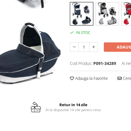
IN STOC
ADAUG
Cod Produs:
P091-34289
Ai ne
Adauga la Favorite
Cere 
Retur in 14 zile
Ai la dispozitie 14 zile pentru retur