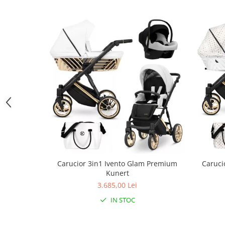
Triciclete copii si adulti
Trotinete copii si adulti
Biciclete fara pedale
Masinute fara pedale
Karturi si masinute cu pedale
Role copii si adulti
Masinute si motociclete electrice
Marsupii
Premergatoare
Skateboard
Scaune de biciclete copii
Carucior 3in1 Ivento Glam Premium
Caruci
Kunert
Baita, Igiena, Siguranta
3.685,00 Lei
Baie
IN STOC
Lenjerie mamici
Olite