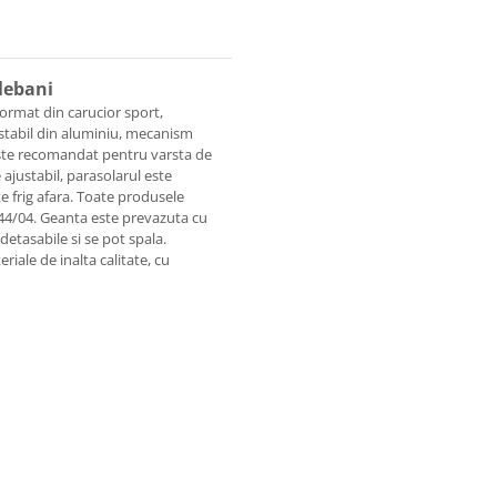
Plebani
format din carucior sport,
 stabil din aluminiu, mecanism
 este recomandat pentru varsta de
 ajustabil, parasolarul este
te frig afara. Toate produsele
44/04. Geanta este prevazuta cu
etasabile si se pot spala.
riale de inalta calitate, cu