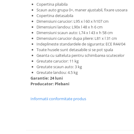
Copertina pliabila
Mobilier Birou
Scaun auto grupa 0+, maner ajustabil, fixare usoara
Copertina detasabila
Saltele de infasat
Dimensiuni carucior: L95 x l 60 x h107 cm
Scaun masa copii
Dimensiuni landou: L90x l 48 x h 6 cm
Dimensiuni scaun auto: L74 x l 43 x h 58 cm
La plimbare
Dimensiuni carucior dupa pliere: L81 x l 31 cm
Biciclete
Indeplineste standardele de siguranta: ECE R44/04
Toate husele sunt detasabile si se pot spala
Biciclete copii cu roti 10 inch (2-4
Geanta cu salteluta pentru schimbarea scutecelor
ani)
Greutate carucior: 11 kg
Biciclete copii cu roti 12 inch (3-6
Greutate scaun auto: 3 kg
ani)
Greutate landou: 4.5 kg
Biciclete copii cu roti 14 inch (3-7
Garantie: 24 luni
Producator: Plebani
ani)
Biciclete copii cu roti 16 inch (4-9
ani)
Informatii conformitate produs
Biciclete copii cu roti 20 inch
Biciclete cu roti 24 inch
Biciclete cu roti 26 inch
Biciclete cu roti 27 inch