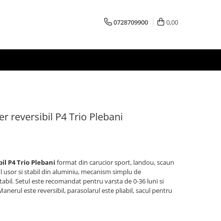
0728709900
0,00
r reversibil P4 Trio Plebani
il P4 Trio Plebani
format din carucior sport, landou, scaun
ul usor si stabil din aluminiu, mecanism simplu de
tabil. Setul este recomandat pentru varsta de 0-36 luni si
anerul este reversibil, parasolarul este pliabil, sacul pentru