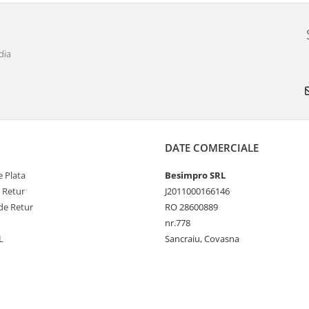
dia
DATE COMERCIALE
 Plata
Besimpro SRL
e Retur
J2011000166146
de Retur
RO 28600889
nr.778
L
Sancraiu, Covasna