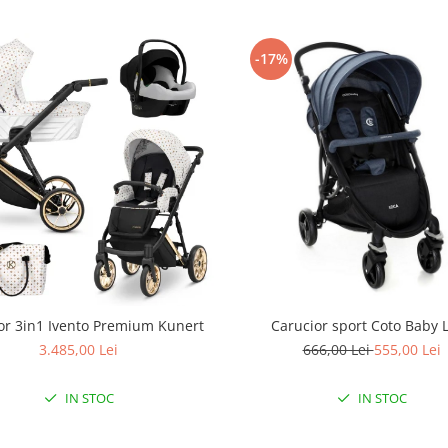
-17%
or 3in1 Ivento Premium Kunert
Carucior sport Coto Baby 
3.485,00 Lei
666,00 Lei
555,00 Lei
IN STOC
IN STOC