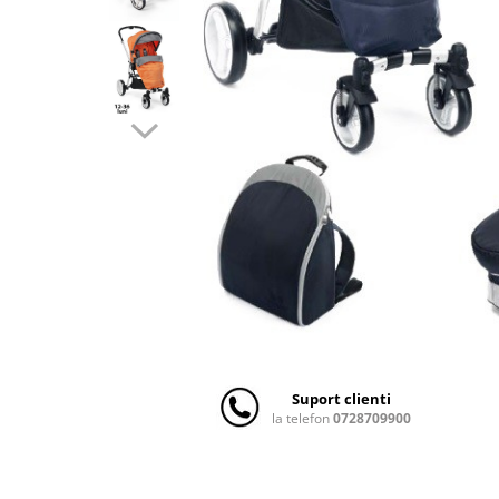
Scaune auto copii
Camera copilului
Patuturi copii
Patuturi lemn pana la 120 x 60 cm
Patuturi lemn 140 x 70 cm
Patuturi lemn 160 x 80 cm
Pat tineret
Patuturi pliabile si tarcuri de joaca
Saltele patut copii
Saltele mici
Saltele de la 120 x 60 cm
Saltele de la 140 x 70 cm
Saltele 127 x 63 cm
Suport clienti
Saltele de la 160 x 80 cm
la telefon
0728709900
Lenjerii patuturi
Lenjerii patut 120 x 60 cm