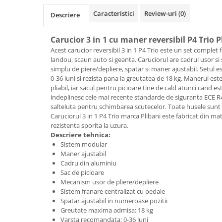
Lenjerii patut 140 x 70 cm
Caracteristici
Review-uri
(0)
Descriere
Lenjerie patuturi tineret
Baldachin patut
Carucior 3 in 1 cu maner reversibil P4 Trio 
Paturici copii
Acest carucior reversibil 3 in 1 P4 Trio este un set complet 
Perne copii si mamici
landou, scaun auto si geanta. Caruciorul are cadrul usor si
Protectii saltea
simplu de piere/depliere, spatar si maner ajustabil. Setul
0-36 luni si rezista pana la greutatea de 18 kg. Manerul este
Comode copii
pliabil, iar sacul pentru picioare tine de cald atunci cand es
Bariere de protectie pat
indeplinesc cele mai recente standarde de siguranta ECE R
salteluta pentru schimbarea scutecelor. Toate husele sunt d
Porti de siguranta
Caruciorul 3 in 1 P4 Trio marca Plibani este fabricat din mate
rezistenta sporita la uzura.
Dulap si cutii jucarii
Descriere tehnica:
Sac de dormit copii
Sistem modular
Maner ajustabil
Fotolii copii
Cadru din aluminiu
Leagane & balansoare & sezlonguri
Sac de picioare
Mecanism usor de pliere/depliere
Covorase de joaca
Sistem franare centralizat cu pedale
Spatar ajustabil in numeroase pozitii
Carusele patut
Greutate maxima admisa: 18 kg
Lampi de veghe
Varsta recomandata: 0-36 luni