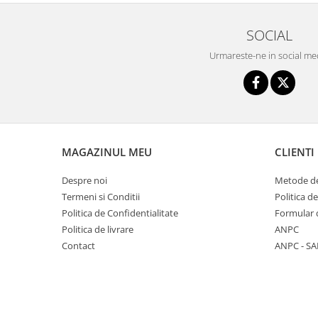
Seturi de hranire
SOCIAL
Joaca si sport exterior
Trambuline
Urmareste-ne in social me
Centre de joaca exterior
Patine de gheata
Patine gheata reglabile
Patine gheata fixe
MAGAZINUL MEU
CLIENTI
Corturi si casute copii
Baschet
Despre noi
Metode de
Termeni si Conditii
Politica d
SANIUTE
Politica de Confidentialitate
Formular 
Mese de Tenis
Politica de livrare
ANPC
Articole de plaja
Contact
ANPC - SA
Jucarii pentru copii
Aparate fitness
Benzi de Alergare