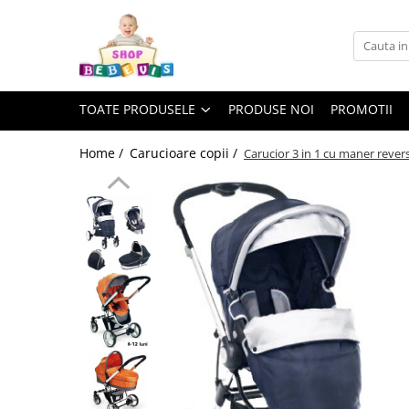
Toate Produsele
Carucioare copii
TOATE PRODUSELE
PRODUSE NOI
PROMOTII
Carucioare copii sport
Carucioare copii 2in1
Home /
Carucioare copii /
Carucior 3 in 1 cu maner revers
Carucioare copii 3in1
Carucioare gemeni
Accesorii carucioare copii
Genti mamici
Huse ploaie si antiinsecte
Saci si invelitoare
Adaptoare
Umbrele carucioare
Accesorii diverse carucioare
Landouri pentru bebelusi