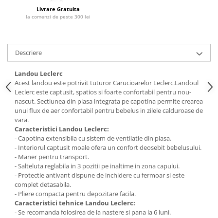
Livrare Gratuita
la comenzi de peste 300 lei
Descriere
Landou Leclerc
Acest landou este potrivit tuturor Carucioarelor Leclerc.Landoul
Leclerc este captusit, spatios si foarte confortabil pentru nou-
nascut. Sectiunea din plasa integrata pe capotina permite crearea
unui flux de aer confortabil pentru bebelus in zilele calduroase de
vara.
Caracteristici Landou Leclerc:
- Capotina extensibila cu sistem de ventilatie din plasa.
- Interiorul captusit moale ofera un confort deosebit bebelusului.
- Maner pentru transport.
- Salteluta reglabila in 3 pozitii pe inaltime in zona capului.
- Protectie antivant dispune de inchidere cu fermoar si este
complet detasabila.
- Pliere compacta pentru depozitare facila.
Caracteristici tehnice Landou Leclerc:
- Se recomanda folosirea de la nastere si pana la 6 luni.