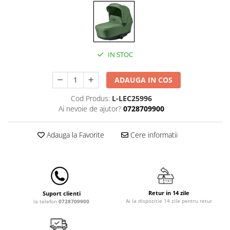
Lampi de veghe
Mobilier Birou
Saltele de infasat
IN STOC
ADAUGA IN COS
Cod Produs:
L-LEC25996
Ai nevoie de ajutor?
0728709900
Adauga la Favorite
Cere informatii
Retur in 14 zile
Suport clienti
Ai la dispozitie 14 zile pentru retur
la telefon
0728709900