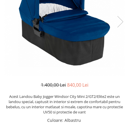
Scaune auto copii
Camera copilului
Patuturi copii
Patuturi lemn pana la 120 x 60 cm
Patuturi lemn 140 x 70 cm
Patuturi lemn 160 x 80 cm
Pat tineret
Patuturi pliabile si tarcuri de joaca
Saltele patut copii
Saltele mici
Saltele de la 120 x 60 cm
1.400,00 Lei
840,00 Lei
Saltele de la 140 x 70 cm
Acest Landou Baby Jogger Windsor City Mini 2/GT2/Elite2 este un
Saltele 127 x 63 cm
landou special, captusit in interior si extrem de confortabil pentru
Saltele de la 160 x 80 cm
bebelus, cu un interior matlasat si moale, capotina mare cu protectie
UV50 si protectie de vant
Lenjerii patuturi
Culoare
:
Albastru
Lenjerii patut 120 x 60 cm