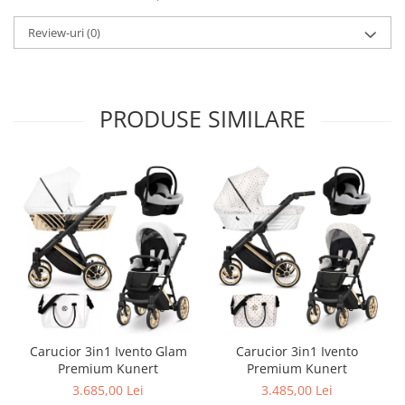
Triciclete copii si adulti
Review-uri
(0)
Trotinete copii si adulti
Biciclete fara pedale
Masinute fara pedale
PRODUSE SIMILARE
Karturi si masinute cu pedale
Role copii si adulti
Masinute si motociclete electrice
Marsupii
Premergatoare
Skateboard
Scaune de biciclete copii
Baita, Igiena, Siguranta
Baie
Carucior 3in1 Ivento Glam
Carucior 3in1 Ivento
Lenjerie mamici
Premium Kunert
Premium Kunert
3.685,00 Lei
3.485,00 Lei
Olite