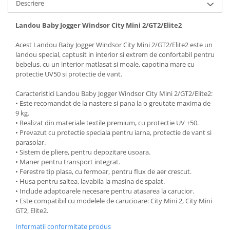
Descriere
Mobilier Birou
Landou Baby Jogger Windsor City Mini 2/GT2/Elite2
Saltele de infasat
Scaun masa copii
Acest Landou Baby Jogger Windsor City Mini 2/GT2/Elite2 este un
landou special, captusit in interior si extrem de confortabil pentru
La plimbare
bebelus, cu un interior matlasat si moale, capotina mare cu
Biciclete
protectie UV50 si protectie de vant.
Biciclete copii cu roti 10 inch (2-4
Caracteristici Landou Baby Jogger Windsor City Mini 2/GT2/Elite2:
ani)
• Este recomandat de la nastere si pana la o greutate maxima de
Biciclete copii cu roti 12 inch (3-6
9 kg.
ani)
• Realizat din materiale textile premium, cu protectie UV +50.
• Prevazut cu protectie speciala pentru iarna, protectie de vant si
Biciclete copii cu roti 14 inch (3-7
parasolar.
ani)
• Sistem de pliere, pentru depozitare usoara.
Biciclete copii cu roti 16 inch (4-9
• Maner pentru transport integrat.
ani)
• Ferestre tip plasa, cu fermoar, pentru flux de aer crescut.
Biciclete copii cu roti 20 inch
• Husa pentru saltea, lavabila la masina de spalat.
• Include adaptoarele necesare pentru atasarea la carucior.
Biciclete cu roti 24 inch
• Este compatibil cu modelele de carucioare: City Mini 2, City Mini
Biciclete cu roti 26 inch
GT2, Elite2.
Biciclete cu roti 27 inch
Informatii conformitate produs