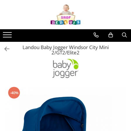
Toate Produsele
Carucioare copii
Carucioare copii sport
Landou Baby Jogger Windsor City Mini
Carucioare copii 2in1
2/GT2/Elite2
Carucioare copii 3in1
Carucioare gemeni
Accesorii carucioare copii
Genti mamici
Huse ploaie si antiinsecte
-40%
Saci si invelitoare
Adaptoare
Umbrele carucioare
Accesorii diverse carucioare
Landouri pentru bebelusi