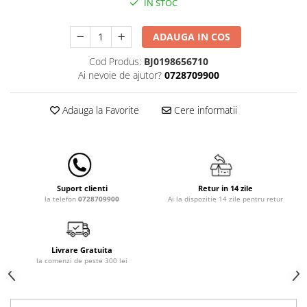
IN STOC
Lenjerii patut 140 x 70 cm
Lenjerie patuturi tineret
ADAUGA IN COS
Baldachin patut
Paturici copii
Cod Produs:
BJ0198656710
Perne copii si mamici
Ai nevoie de ajutor?
0728709900
Protectii saltea
Adauga la Favorite
Cere informatii
Comode copii
Bariere de protectie pat
Porti de siguranta
Dulap si cutii jucarii
Retur in 14 zile
Suport clienti
Sac de dormit copii
Ai la dispozitie 14 zile pentru retur
la telefon
0728709900
Fotolii copii
Leagane & balansoare & sezlonguri
Livrare Gratuita
Covorase de joaca
la comenzi de peste 300 lei
Carusele patut
Lampi de veghe