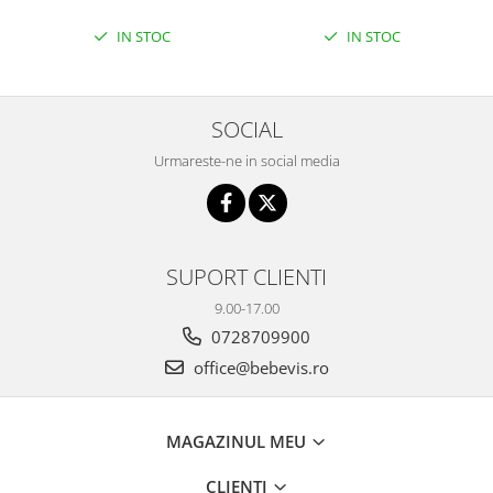
Seturi de hranire
IN STOC
IN STOC
Joaca si sport exterior
Trambuline
Centre de joaca exterior
SOCIAL
Patine de gheata
Urmareste-ne in social media
Patine gheata reglabile
Patine gheata fixe
Corturi si casute copii
SUPORT CLIENTI
Baschet
9.00-17.00
SANIUTE
0728709900
Mese de Tenis
office@bebevis.ro
Articole de plaja
Jucarii pentru copii
MAGAZINUL MEU
Aparate fitness
Benzi de Alergare
CLIENTI