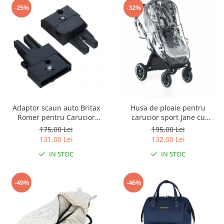
-25%
-32%
Adaptor scaun auto Britax
Husa de ploaie pentru
Romer pentru Carucior
carucior sport Jane cu
Maclaren Daytripper
fereastra generoasa Din folie
175,00 Lei
195,00 Lei
de inalta densitate
131,00 Lei
132,00 Lei
Transparenta
IN STOC
IN STOC
-49%
-46%