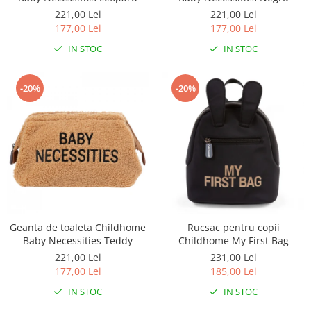
221,00 Lei
221,00 Lei
177,00 Lei
177,00 Lei
IN STOC
IN STOC
-20%
-20%
Geanta de toaleta Childhome
Rucsac pentru copii
Baby Necessities Teddy
Childhome My First Bag
221,00 Lei
231,00 Lei
177,00 Lei
185,00 Lei
IN STOC
IN STOC