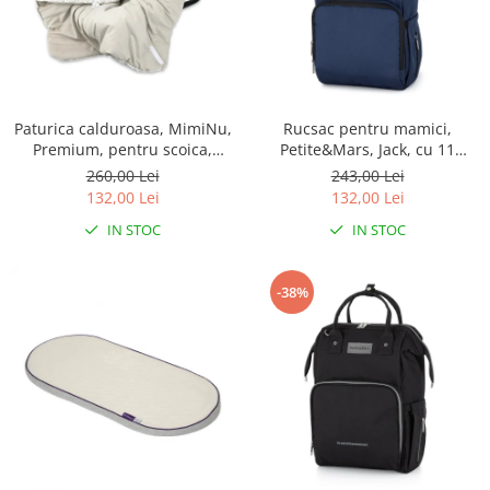
Paturica calduroasa, MimiNu,
Rucsac pentru mamici,
Premium, pentru scoica,
Petite&Mars, Jack, cu 11
scaun auto/carucior, cu
compartimente, cu buzunare
260,00 Lei
243,00 Lei
volanas si dantela,
termice, Saltea de infasat
132,00 Lei
132,00 Lei
Dimensiune 90x90 cm, din
inclusa, 30 x 42 x 15 cm,
IN STOC
IN STOC
Bumbac, Meadow
Albastru
-38%