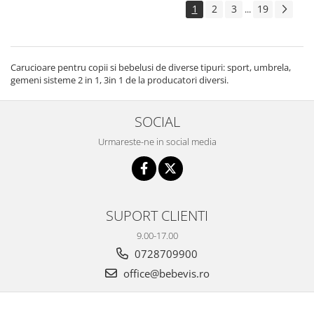
1
2
3
19
...
Carucioare pentru copii si bebelusi de diverse tipuri: sport, umbrela,
gemeni sisteme 2 in 1, 3in 1 de la producatori diversi.
SOCIAL
Urmareste-ne in social media
SUPORT CLIENTI
9.00-17.00
0728709900
office@bebevis.ro