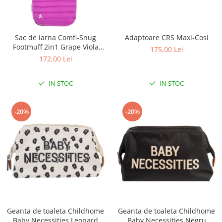
Sac de iarna Comfi-Snug
Adaptoare CRS Maxi-Cosi
Footmuff 2in1 Grape Viola
175,00 Lei
843633
172,00 Lei
IN STOC
IN STOC
-20%
-20%
Geanta de toaleta Childhome
Geanta de toaleta Childhome
Baby Necessities Leopard
Baby Necessities Negru