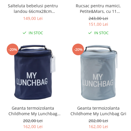
Salteluta bebelusi pentru
Rucsac pentru mamici,
landou 66cmx28cm
Petite&Mars, cu 11
Clevamama
compartimente, cu buzunare
149,00 Lei
243,00 Lei
termice, Saltea de infasat
151,00 Lei
inclusa, 30 x 42 x 15 cm, Jack,
IN STOC
IN STOC
Black
-20%
-20%
Geanta termoizolanta
Geanta termoizolanta
Childhome My Lunchbag
Childhome My Lunchbag Gri
Bleumarin
202,00 Lei
202,00 Lei
162,00 Lei
162,00 Lei