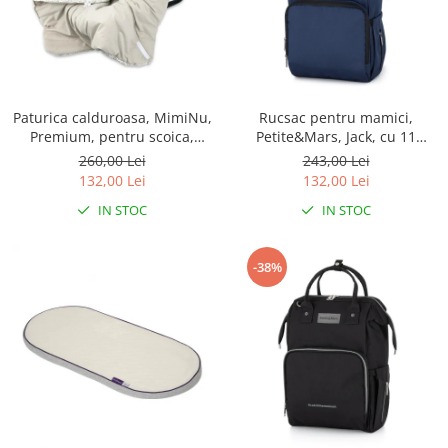
Paturica calduroasa, MimiNu,
Rucsac pentru mamici,
Premium, pentru scoica,
Petite&Mars, Jack, cu 11
scaun auto/carucior, cu
compartimente, cu buzunare
260,00 Lei
243,00 Lei
volanas si dantela,
termice, Saltea de infasat
132,00 Lei
132,00 Lei
Dimensiune 90x90 cm, din
inclusa, 30 x 42 x 15 cm,
IN STOC
IN STOC
Bumbac, Meadow
Albastru
-38%