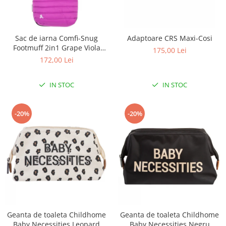
Sac de iarna Comfi-Snug
Adaptoare CRS Maxi-Cosi
Footmuff 2in1 Grape Viola
175,00 Lei
843633
172,00 Lei
IN STOC
IN STOC
-20%
-20%
Geanta de toaleta Childhome
Geanta de toaleta Childhome
Baby Necessities Leopard
Baby Necessities Negru