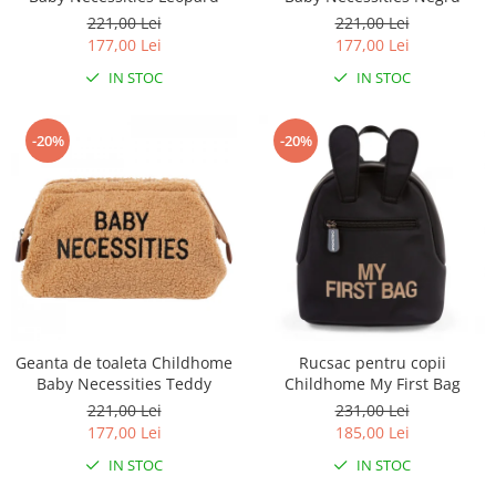
221,00 Lei
221,00 Lei
177,00 Lei
177,00 Lei
IN STOC
IN STOC
-20%
-20%
Geanta de toaleta Childhome
Rucsac pentru copii
Baby Necessities Teddy
Childhome My First Bag
221,00 Lei
231,00 Lei
177,00 Lei
185,00 Lei
IN STOC
IN STOC