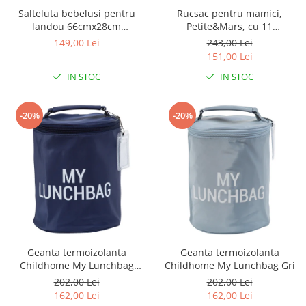
Salteluta bebelusi pentru
Rucsac pentru mamici,
landou 66cmx28cm
Petite&Mars, cu 11
Clevamama
compartimente, cu buzunare
149,00 Lei
243,00 Lei
termice, Saltea de infasat
151,00 Lei
inclusa, 30 x 42 x 15 cm, Jack,
IN STOC
IN STOC
Black
-20%
-20%
Geanta termoizolanta
Geanta termoizolanta
Childhome My Lunchbag
Childhome My Lunchbag Gri
Bleumarin
202,00 Lei
202,00 Lei
162,00 Lei
162,00 Lei