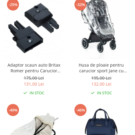
-25%
-32%
Adaptor scaun auto Britax
Husa de ploaie pentru
Romer pentru Carucior
carucior sport Jane cu
Maclaren Daytripper
fereastra generoasa Din folie
175,00 Lei
195,00 Lei
de inalta densitate
131,00 Lei
132,00 Lei
Transparenta
IN STOC
IN STOC
-49%
-46%