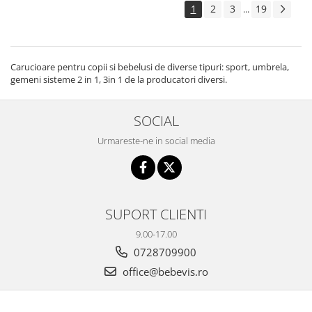
1
2
3
19
...
Carucioare pentru copii si bebelusi de diverse tipuri: sport, umbrela,
gemeni sisteme 2 in 1, 3in 1 de la producatori diversi.
SOCIAL
Urmareste-ne in social media
SUPORT CLIENTI
9.00-17.00
0728709900
office@bebevis.ro