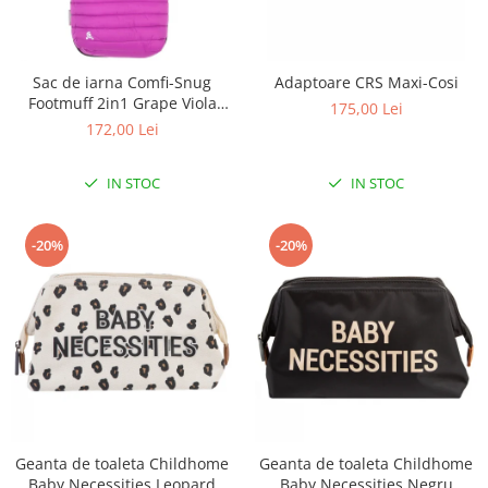
Sac de iarna Comfi-Snug
Adaptoare CRS Maxi-Cosi
Footmuff 2in1 Grape Viola
175,00 Lei
843633
172,00 Lei
IN STOC
IN STOC
-20%
-20%
Geanta de toaleta Childhome
Geanta de toaleta Childhome
Baby Necessities Leopard
Baby Necessities Negru