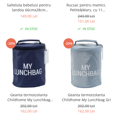
Salteluta bebelusi pentru
Rucsac pentru mamici,
Seturi de hranire
landou 66cmx28cm
Petite&Mars, cu 11
Joaca si sport exterior
Clevamama
compartimente, cu buzunare
149,00 Lei
243,00 Lei
termice, Saltea de infasat
Trambuline
151,00 Lei
inclusa, 30 x 42 x 15 cm, Jack,
Centre de joaca exterior
IN STOC
IN STOC
Black
Patine de gheata
-20%
-20%
Patine gheata reglabile
Patine gheata fixe
Corturi si casute copii
Baschet
SANIUTE
Mese de Tenis
Articole de plaja
Geanta termoizolanta
Geanta termoizolanta
Jucarii pentru copii
Childhome My Lunchbag
Childhome My Lunchbag Gri
Aparate fitness
Bleumarin
202,00 Lei
202,00 Lei
Benzi de Alergare
162,00 Lei
162,00 Lei