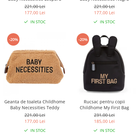
221,00 Lei
221,00 Lei
177,00 Lei
177,00 Lei
IN STOC
IN STOC
-20%
-20%
Geanta de toaleta Childhome
Rucsac pentru copii
Baby Necessities Teddy
Childhome My First Bag
221,00 Lei
231,00 Lei
177,00 Lei
185,00 Lei
IN STOC
IN STOC