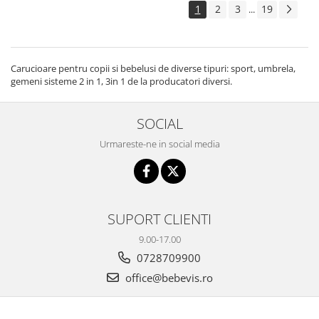
1
2
3
19
...
Carucioare pentru copii si bebelusi de diverse tipuri: sport, umbrela,
gemeni sisteme 2 in 1, 3in 1 de la producatori diversi.
SOCIAL
Urmareste-ne in social media
SUPORT CLIENTI
9.00-17.00
0728709900
office@bebevis.ro